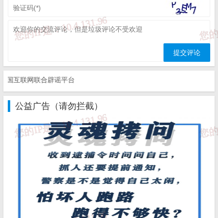
a) 在您注册
而立居（一哥陈的济南工程博客）
帐号
时，您根据
而立居（一哥陈的济南工程博客）
要求
提供的个人注册信息；
b) 在您使用
而立居（一哥陈的济南工程博客）
网络
国互联网联合辟谣平台
服务，或访问
而立居（一哥陈的济南工程博客）
平
台网页时，
而立居（一哥陈的济南工程博客）
自动
公益广告（请勿拦截）
接收并记录的您的浏览器和计算机上的信息，包括
但不限于您的IP地址、浏览器的类型、使用的语
言、访问日期和时间、软硬件特征信息及您需求的
网页记录等数据；
c)
而立居（一哥陈的济南工程博客）
通过合法途径
从商业伙伴处取得的用户个人数据。
您了解并同意，以下信息不适用本隐私权政策：