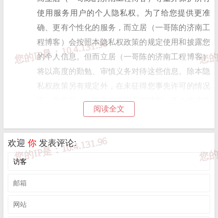
使用服务用户的个人隐私权。为了给您提供更准
确、更有个性化的服务，
而立居（一哥陈的济南工
程博客）
会按照本隐私权政策的规定使用和披露您
的个人信息。但
而立居（一哥陈的济南工程博客）
将以高度的勤勉、审慎义务对待这些信息。除本隐
私权政策另有规定外，在未征得您事先许可的情况
下，
而立居（一哥陈的济南工程博客）
不会将这些
阅读全文
信息对外披露或向第三方提供。
而立居（一哥陈的
济南工程博客）
会不时更新本隐私权政策。 您在同
欢迎
你
发表评论:
意
而立居（一哥陈的济南工程博客）
服务使用协议
之时，即视为您已经同意本隐私权政策全部内容。
本隐私权政策属于
而立居（一哥陈的济南工程博
客）
服务使用协议不可分割的一部分。
1. 适用范围