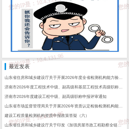
a) 您在使用
而立居（一哥陈的济南工程博客）
平台
提供的搜索服务时输入的关键字信息；
b)
而立居（一哥陈的济南工程博客）
收集到的您在
而立居（一哥陈的济南工程博客）
发布的有关信息
数据，包括但不限于参与活动、成交信息及评价详
情；
最近发表
c) 违反法律规定或违反
而立居（一哥陈的济南工程
山东省住房和城乡建设厅关于开展2026年度全省检测机构能力验证工作的通知
博客）
规则行为及
而立居（一哥陈的济南工程博
济南市2026年度工程技术中级、副高级和基层工程技术高级职称申报评审的通知
客）
已对您采取的措施。
济南市2026年度建设工程中级、副高级职称申报评审通知
山东省市场监督管理局关于开展2026年资质认定检验检测机构能力验证工作的通知
2. 信息使用
建设工程质量检测机构资质申报政策答疑（六）
a)
而立居（一哥陈的济南工程博客）
不会向任何无
山东省住房和城乡建设厅关于印发《加强房屋市政工程勘察全链条管理实施方案》的通知
关第三方提供、出售、出租、分享或交易您的个人