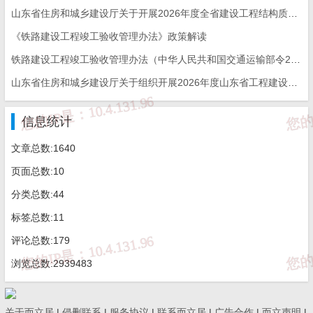
山东省住房和城乡建设厅关于开展2026年度全省建设工程结构质量评价工作的通知
信息，除非事先得到您的许可，或该第三方和
而立
《铁路建设工程竣工验收管理办法》政策解读
居（一哥陈的济南工程博客）
单独或共同为您提供
铁路建设工程竣工验收管理办法（中华人民共和国交通运输部令2026年第12号）
服务，且在该服务结束后，其将被禁止访问包括其
以前能够访问的所有这些资料。
山东省住房和城乡建设厅关于组织开展2026年度山东省工程建设泰山杯奖申报工作的通知
b)
而立居（一哥陈的济南工程博客）
亦不允许任何
信息统计
第三方以任何手段收集、编辑、出售或者无偿传播
文章总数:1640
您的个人信息。任何
而立居（一哥陈的济南工程博
页面总数:10
客）
平台用户如从事上述活动，一经发现，
而立居
分类总数:44
（一哥陈的济南工程博客）
有权立即终止与该用户
标签总数:11
的服务协议。
评论总数:179
c) 为服务用户的目的，
而立居（一哥陈的济南工程
浏览总数:2939483
博客）
可能通过使用您的个人信息，向您提供您感
兴趣的信息，包括但不限于向您发出产品和服务信
关于而立居
|
侵删联系
|
服务协议
|
联系而立居
|
广告合作
|
而立声明
|