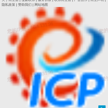
息，或者与
而立居（一哥陈的济南工程博客）
合作
隐私政策
|
赞助我们
|
网站地图
伙伴共享信息以便他们向您发送有关其产品和服务
的信息（后者需要您的事先同意）。
3. 信息披露
在如下情况下，
而立居（一哥陈的济南工程博客）
客将依据您的个人意愿或法律的规定全部或部分的
披露您的个人信息：
a) 经您事先同意，向第三方披露；
b) 为提供您所要求的产品和服务，而必须和第三方
分享您的个人信息；
c) 根据法律的有关规定，或者行政或司法机构的要
求，向第三方或者行政、司法机构披露；