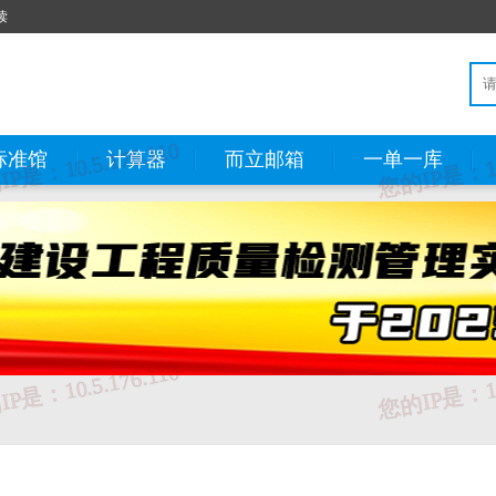
读
标准馆
计算器
而立邮箱
一单一库