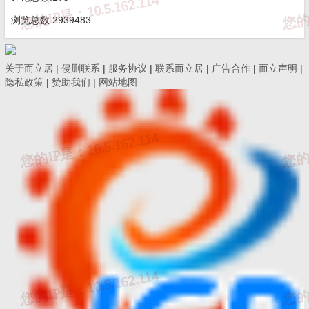
六、联系方式：☎
19228663320
或者发邮件至
c@2li.xyz
七、补充：
而立声明
、
服务协议
、
隐私政策
、
侵删联系
。
浏览总数:2939483
关于而立居
|
侵删联系
|
服务协议
|
联系而立居
|
广告合作
|
而立声明
|
隐私政策
|
赞助我们
|
网站地图