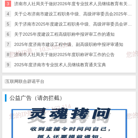
3
济南市人社局关于做好2026年度专业技术人员继续教育有关工作的通知
育平台”，网址http://117.73.255.69:9080/），专业技术人员可通过省
4
关于公布济南市建设工程职务中级、高级评审委员会2025年度评审结果的通知
继续教育平台查询学时信息。
5
关于济南市2025年度建设工程职务中级、高级评审委员会评审通过人员 异议期公示的通知
2.学时折算。根据《关于贯彻<专业技术人员继续教育规定>
6
关于2025年度建设工程高级职称申报评审工作的通知
7
2025年度济南市建设工程中级、副高级职称申报评审通知
的实施意见》（鲁人社发〔2016〕10号）和《关于山东省专业技术
8
济南市人社局关于做好2025年度职称评审工作的公告
人员继续教育公共服务平台上线和推行继续教育电子证书有关工作
9
2025年度济南市专业技术人员继续教育通关宝典
的通知》（鲁人社字〔2021〕167号）规定，专业技术人员通过省继
互联网联合辟谣平台
续教育平台进行学时登记管理。
五、有关要求
公益广告（请勿拦截）
（一）申报职称时，山东省专业技术人员管理服务平台将自
动提取近5年继续教育学时，作为职称申报的重要依据。用人单位要
把继续教育情况作为专业技术人员考核、聘任和申报评审职称的重