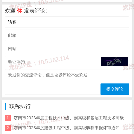
继续教育公需科目由市人力资源社会保障局组织实施。2024
欢迎
你
发表评论:
年培训主题为“加快发展新质生产力，积极推进高质量就业”，内容
涵盖习近平新时代中国特色社会主义思想、就业创业、数字经济、
绿色低碳、专精特新、乡村振兴、应急管理、网络安全等系列课
程。专业技术人员通过市继续教育平台“公需课讲堂”参加学习。
（二）专业科目
专业科目由行业主管部门、继续教育基地和用人单位具体组
织实施。
1.线上学习。专业技术人员通过“市继续教育平台——专业课
职称排行
广场”参加专业科目学习，完成规定的学习内容和学时，学时自动推
1
济南市2026年度工程技术中级、副高级和基层工程技术高级职称申报评审的通知
2
济南市2026年度建设工程中级、副高级职称申报评审通知
送至“山东省专业技术人员继续教育公共服务平台”（简称“省继续教