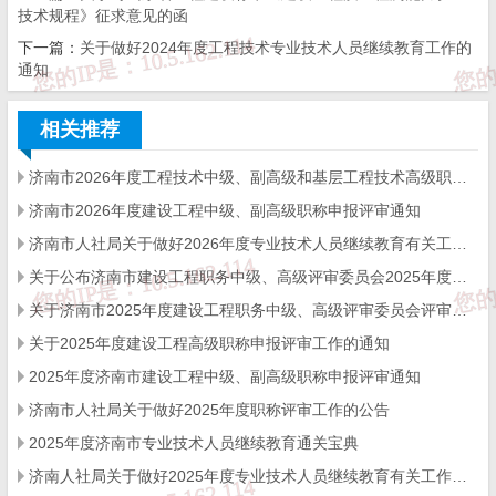
技术规程》征求意见的函
二、学时要求
下一篇：
关于做好2024年度工程技术专业技术人员继续教育工作的
通知
建设工程系列专业技术人员参加继续教育时间每年累计应不
相关推荐
少于90学时，其中，公需科目不少于30学时，专业科目不少于60学
时。依托“济南市专业技术人员继续教育公共服务平台”（以下称“市
济南市2026年度工程技术中级、副高级和基层工程技术高级职称申报评审的通知
济南市2026年度建设工程中级、副高级职称申报评审通知
继续教育平台”，网址http://221.214.69.254:9090/）开展培训
。
济南市人社局关于做好2026年度专业技术人员继续教育有关工作的通知
三、学习时间
关于公布济南市建设工程职务中级、高级评审委员会2025年度评审结果的通知
2024年度济南市建设工程专业技术人员继续教育学习时间截
关于济南市2025年度建设工程职务中级、高级评审委员会评审通过人员 异议期公示的通知
关于2025年度建设工程高级职称申报评审工作的通知
止到2024年12月31日。本年度申报职称评审的人员，应于申报截止
2025年度济南市建设工程中级、副高级职称申报评审通知
时间一周前完成。
济南市人社局关于做好2025年度职称评审工作的公告
四、学习内容及方式
2025年度济南市专业技术人员继续教育通关宝典
济南人社局关于做好2025年度专业技术人员继续教育有关工作的通知
（一）公需科目