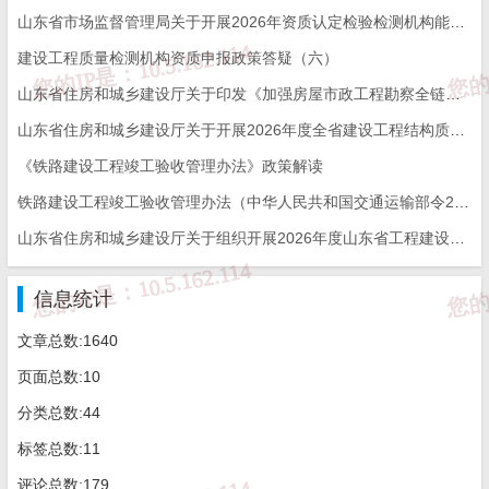
山东省市场监督管理局关于开展2026年资质认定检验检测机构能力验证工作的通知
2024年4月26日
建设工程质量检测机构资质申报政策答疑（六）
山东省住房和城乡建设厅关于印发《加强房屋市政工程勘察全链条管理实施方案》的通知
来源：
济南市住建局
山东省住房和城乡建设厅关于开展2026年度全省建设工程结构质量评价工作的通知
《铁路建设工程竣工验收管理办法》政策解读
免 责 告 知
铁路建设工程竣工验收管理办法（中华人民共和国交通运输部令2026年第12号）
山东省住房和城乡建设厅关于组织开展2026年度山东省工程建设泰山杯奖申报工作的通知
一、本站发布的内容（包括原创及转载自互联网的文字，图
片等资料）版权归作者所有，本站仅供大家学习与参考，请
勿使用于商业用途。如需作商业用途，请与原作者联系。如
信息统计
未经作者同意，用作商业用途或匿名转载，产生的一切后果
将由您自己承担!作者有权利追究侵权者法律责任；

二、著作权人发现本站有侵害其合法权益的内容或作品，请
文章总数:1640
及时联系我们给出内容所在的网址，并提供相关证明资料，
在收到相关投诉后，我们会第一时间给予处理；

页面总数:10
三、本站发布的软件仅提供给大家学习测试，请诸位用户使
用正版软件，不得商用；

分类总数:44
四、本站的文字及图片资料允许您复制、转载和传播，转载
时请您务必先跟我们联系并注明来源；

标签总数:11
五、免责声明方:而立居（2li.xyz）、济南工程（微信公众
号jngc2018）;

评论总数:179