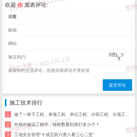
按供电区段和电气竖井的编号划分
欢迎
你
发表评论:
11、导管内穿线和槽盒内敷线
其界区的划分应与土建工程一致
对室外电气安装工程，应按庭院大小、投运时间先后、
功能区块等进行划分
12、塑料护套线直敷布线
其界区的划分应与土建工程一致
13、钢索配线
其界区的划分应与建筑土建工程一致
14、电缆头制作、导线连接和线路绝缘测试
施工技术排行
按供电区段和电气竖井的编号划分
1
做了一辈子工程，单项工程、单位工程、分部工程、分项工程的划分，你能分清楚吗
对室外电气安装工程，应按庭院大小、投运时间先后、
2
外墙外保温工程中，锚栓数量到底打多少个？
功能区块等进行划分
3
工地安全管理“十戒五防六查八看三心二意”