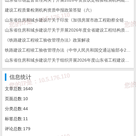
建设工程质量检测机构资质申报政策答疑（六）
来源：机电杂谈
山东省住房和城乡建设厅关于印发《加强房屋市政工程勘察全链条管理实施方案》的通知
山东省住房和城乡建设厅关于开展2026年度全省建设工程结构质量评价工作的通知
免 责 告 知
《铁路建设工程竣工验收管理办法》政策解读
铁路建设工程竣工验收管理办法（中华人民共和国交通运输部令2026年第12号）
一、本站发布的内容（包括原创及转载自互联网的文字，图
片等资料）版权归作者所有，本站仅供大家学习与参考，请
山东省住房和城乡建设厅关于组织开展2026年度山东省工程建设泰山杯奖申报工作的通知
勿使用于商业用途。如需作商业用途，请与原作者联系。如
未经作者同意，用作商业用途或匿名转载，产生的一切后果
将由您自己承担!作者有权利追究侵权者法律责任；

信息统计
二、著作权人发现本站有侵害其合法权益的内容或作品，请
及时联系我们给出内容所在的网址，并提供相关证明资料，
在收到相关投诉后，我们会第一时间给予处理；

文章总数:1640
三、本站发布的软件仅提供给大家学习测试，请诸位用户使
用正版软件，不得商用；

页面总数:10
四、本站的文字及图片资料允许您复制、转载和传播，转载
时请您务必先跟我们联系并注明来源；

分类总数:44
五、免责声明方:而立居（2li.xyz）、济南工程（微信公众
号jngc2018）;

标签总数:11
六、联系方式：☎
19228663320
或者发邮件至
c@2li.xyz
七、补充：
而立声明
、
服务协议
、
隐私政策
、
侵删联系
。
评论总数:179