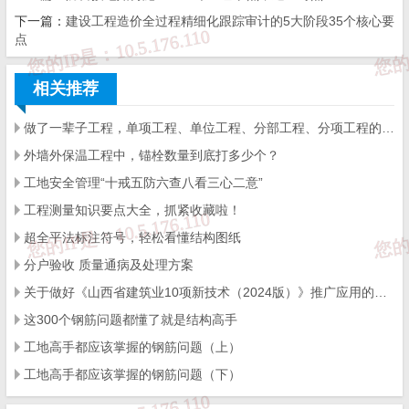
下一篇：
建设工程造价全过程精细化跟踪审计的5大阶段35个核心要
6、电气设备试验和试运行
点
每台设备化为1个检验批
相关推荐
7、母线槽安装
按供电区段和电气竖井的编号划分
做了一辈子工程，单项工程、单位工程、分部工程、分项工程的划分，你能分清楚吗
外墙外保温工程中，锚栓数量到底打多少个？
8、梯架、托盘和槽盒安装
工地安全管理“十戒五防六查八看三心二意”
按供电区段和电气竖井的编号划分
工程测量知识要点大全，抓紧收藏啦！
9、导管敷设
超全平法标注符号，轻松看懂结构图纸
对干线导管按供电区段和电气竖井的编号划分
分户验收 质量通病及处理方案
对电气动力和电气照明的导管可以按建筑土建工程划分
关于做好《山西省建筑业10项新技术（2024版）》推广应用的通知
这300个钢筋问题都懂了就是结构高手
对室外电气安装工程，应按庭院大小、投运时间先后、
功能区块等进行划分
工地高手都应该掌握的钢筋问题（上）
工地高手都应该掌握的钢筋问题（下）
10、电缆敷设