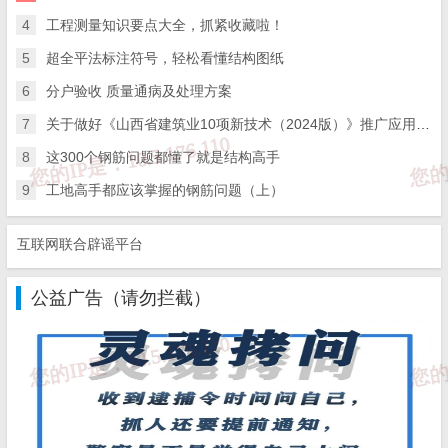
15、普通灯具安装
4
工程测量知识要点大全，抓紧收藏啦！
其界区的划分应与建筑土建工程一致
5
超全平法标注符号，轻松看懂结构图纸
16、专用灯具安装
6
分户验收 质量通病及处理方案
其界区的划分应与建筑土建工程一致
7
关于做好《山西省建筑业10项新技术（2024版）》推广应用的通知
17、开关、插座、风扇安装
8
这300个钢筋问题都懂了就是结构高手
其界区的划分应与建筑土建工程一致
9
工地高手都应该掌握的钢筋问题（上）
18建筑物照明通电试运行
互联网联合辟谣平台
化为一个检验批或按供电区段划分检验批
19、接地装置安装
公益广告（请勿拦截）
人工接地装置划分为1个检验批
利用建筑物基础钢筋的接地体划分为1个检验批
大型基础可按区块划分成若干个检验批
对室外电气安装工程，应按功能区块进行划分