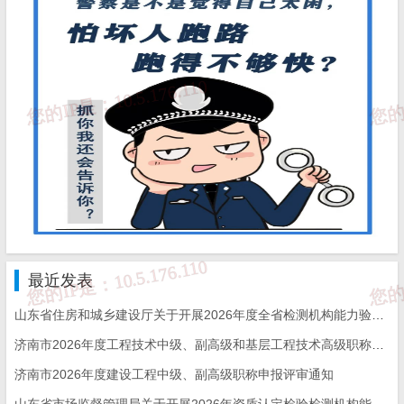
20、接地干线敷设
每座变配电室划分为1个检验批
对电气竖井，6层以下的建筑应作为1个检验批
高层建筑中依均压环设置间隔的层数应作为1个检验批
21、防雷引下线及接闪器安装
6层以下的建筑物应作为1个检验批
高层建筑中依均压环设置间隔的层数应作为1个检验批
接闪器安装同一屋面，应作为1个检验批
最近发表
22、建筑物等电位联接
山东省住房和城乡建设厅关于开展2026年度全省检测机构能力验证工作的通知
建筑物的总等电位联接应作为1个检验批
济南市2026年度工程技术中级、副高级和基层工程技术高级职称申报评审的通知
每个局部等电位联接应作为1个检验批
济南市2026年度建设工程中级、副高级职称申报评审通知
电子系统设备机房应作为1个检验批
山东省市场监督管理局关于开展2026年资质认定检验检测机构能力验证工作的通知