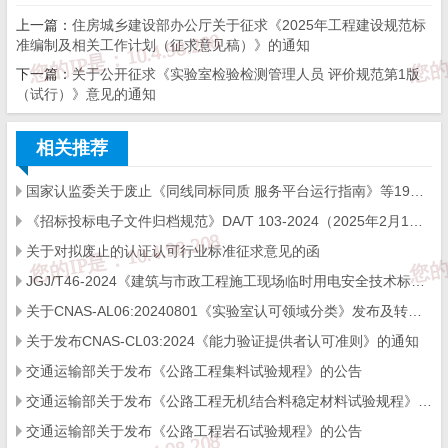
上一篇：
住房城乡建设部办公厅关于征求《2025年工程建设规范标
准编制及相关工作计划（征求意见稿）》的通知
计划项目编
序号
标准编号
下一篇：
关于公开征求《实验室检验检测管理人员 评价规范第1版
号
（试行）》意见的通知
相关推荐
1
2016RB016
RB/T156-2017
同线同标同质 
国家认监委关于废止《同线同标同质 服务平台运行指南》等19项认证认可行业标准的公告
《招标投标电子文件归档规范》DA/T 103-2024（2025年2月1日实施）
2
2016RB060
RB/T213-2017
检验检测机构资
关于对拟废止的认证认可行业标准征求意见的函
JGJ/T46-2024《建筑与市政工程施工现场临时用电安全技术标准》，自2025年1月1日起实施。
检验检测机构资
关于CNAS-AL06:20240801《实验室认可领域分类》发布及转换实施政策的通知
3
2016RB062
RB/T214-2017
求
关于发布CNAS-CL03:2024《能力验证提供者认可准则》的通知
交通运输部关于发布《公路工程集料试验规程》的公告
4
2016RB001
RB/T215-2017
检验检测机构资
交通运输部关于发布《公路工程无机结合料稳定材料试验规程》的公告
交通运输部关于发布《公路工程岩石试验规程》的公告