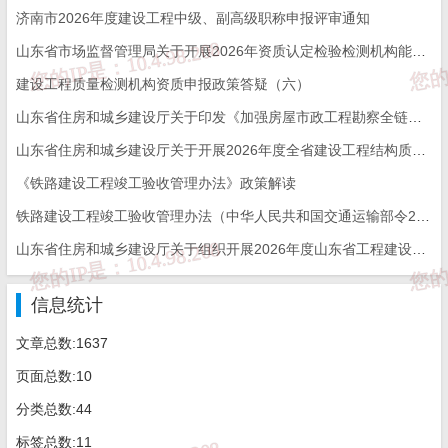
济南市2026年度建设工程中级、副高级职称申报评审通知
免 责 告 知
山东省市场监督管理局关于开展2026年资质认定检验检测机构能力验证工作的通知
建设工程质量检测机构资质申报政策答疑（六）
一、本站发布的内容（包括原创及转载自互联网的文字，图
山东省住房和城乡建设厅关于印发《加强房屋市政工程勘察全链条管理实施方案》的通知
片等资料）版权归作者所有，本站仅供大家学习与参考，请
勿使用于商业用途。如需作商业用途，请与原作者联系。如
山东省住房和城乡建设厅关于开展2026年度全省建设工程结构质量评价工作的通知
未经作者同意，用作商业用途或匿名转载，产生的一切后果
将由您自己承担!作者有权利追究侵权者法律责任；

《铁路建设工程竣工验收管理办法》政策解读
二、著作权人发现本站有侵害其合法权益的内容或作品，请
及时联系我们给出内容所在的网址，并提供相关证明资料，
铁路建设工程竣工验收管理办法（中华人民共和国交通运输部令2026年第12号）
在收到相关投诉后，我们会第一时间给予处理；

三、本站发布的软件仅提供给大家学习测试，请诸位用户使
山东省住房和城乡建设厅关于组织开展2026年度山东省工程建设泰山杯奖申报工作的通知
用正版软件，不得商用；

四、本站的文字及图片资料允许您复制、转载和传播，转载
时请您务必先跟我们联系并注明来源；

五、免责声明方:而立居（2li.xyz）、济南工程（微信公众
信息统计
号jngc2018）;

六、联系方式：☎
19228663320
或者发邮件至
c@2li.xyz
文章总数:1637
七、补充：
而立声明
、
服务协议
、
隐私政策
、
侵删联系
。
页面总数:10
分类总数:44
标签总数:11