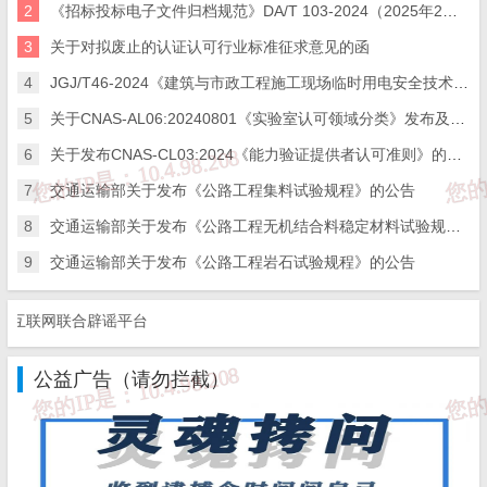
检验检测机构资
2
《招标投标电子文件归档规范》DA/T 103-2024（2025年2月1日实施）
10
2016RB049
RB/T220-2018
构要求
3
关于对拟废止的认证认可行业标准征求意见的函
4
JGJ/T46-2024《建筑与市政工程施工现场临时用电安全技术标准》，自2025年1月1日起实施。
11
2017RB042
RB/T041-2020
检验检测机构管
5
关于CNAS-AL06:20240801《实验室认可领域分类》发布及转换实施政策的通知
6
关于发布CNAS-CL03:2024《能力验证提供者认可准则》的通知
7
交通运输部关于发布《公路工程集料试验规程》的公告
12
2017RB043
RB/T042-2020
检验检测机构管
8
交通运输部关于发布《公路工程无机结合料稳定材料试验规程》的公告
9
交通运输部关于发布《公路工程岩石试验规程》的公告
检验检测机构管
13
2017RB044
RB/T043-2020
要求
联网联合辟谣平台
公益广告（请勿拦截）
14
2017RB045
RB/T044-2020
检验检测机构管
15
2017RB073
RB/T045-2020
检验检测机构管