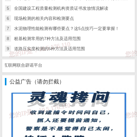
5
全国建设工程质量检测机构资质证书发放情况解读
6
现场检测的相关内容和检测要点
免 责 告 知
7
水泥物理性能检测有哪些要点？这5点技巧一定要掌握！
8
桩基检测常用的7种方法及适用范围
一、本站发布的内容（包括原创及转载自互联网的文字，图
片等资料）版权归作者所有，本站仅供大家学习与参考，请
9
道路压实度检测的5种方法及适用范围
勿使用于商业用途。如需作商业用途，请与原作者联系。如
未经作者同意，用作商业用途或匿名转载，产生的一切后果
将由您自己承担!作者有权利追究侵权者法律责任；

二、著作权人发现本站有侵害其合法权益的内容或作品，请
联网联合辟谣平台
及时联系我们给出内容所在的网址，并提供相关证明资料，
在收到相关投诉后，我们会第一时间给予处理；

三、本站发布的软件仅提供给大家学习测试，请诸位用户使
公益广告（请勿拦截）
用正版软件，不得商用；

四、本站的文字及图片资料允许您复制、转载和传播，转载
时请您务必先跟我们联系并注明来源；

五、免责声明方:而立居（2li.xyz）、济南工程（微信公众
号jngc2018）;

六、联系方式：☎
19228663320
或者发邮件至
c@2li.xyz
七、补充：
而立声明
、
服务协议
、
隐私政策
、
侵删联系
。