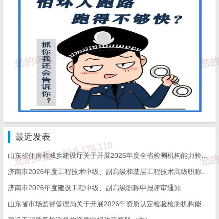
最近发表
山东省住房和城乡建设厅关于开展2026年度全省检测机构能力验证工作的通知
济南市2026年度工程技术中级、副高级和基层工程技术高级职称申报评审的通知
济南市2026年度建设工程中级、副高级职称申报评审通知
山东省市场监督管理局关于开展2026年资质认定检验检测机构能力验证工作的通知