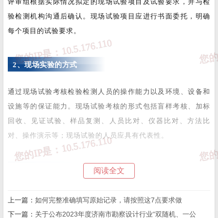
评审组根据实际情况拟定的现场试验项目及试验要求，并与检
验检测机构沟通后确认。现场试验项目应进行书面委托，明确
每个项目的试验要求。
2、现场实验的方式
通过现场试验考核检验检测人员的操作能力以及环境、设备和
设施等的保证能力。现场试验考核的形式包括盲样考核、加标
回收、见证试验、样品复测、人员比对、仪器比对、方法比
对、操作演示等；现场试验的人员应具有代表性。
3、现场实验要求
阅读全文
a.跟踪关键试验过程；
上一篇：
如何完整准确填写原始记录，请按照这7点要求做
b.现场试验时应注意观察试验设备、试验环境和人员操作；
下一篇：
关于公布2023年度济南市勘察设计行业“双随机、一公