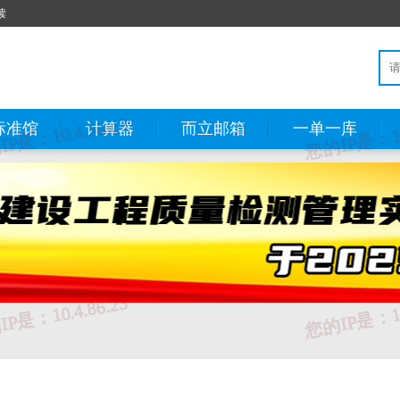
读
标准馆
计算器
而立邮箱
一单一库