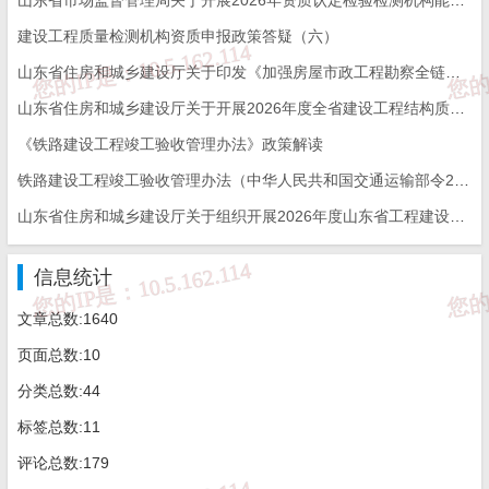
新后的电子资质等级
证书。
建设工程质量检测机构资质申报政策答疑（六）
四、其他事项
山东省住房和城乡建设厅关于印发《加强房屋市政工程勘察全链条管理实施方案》的通知
（一）水利部将通过水利部政务服务平台公示申请单位的
山东省住房和城乡建设厅关于开展2026年度全省建设工程结构质量评价工作的通知
基本
情况、技术负责人情况、其他专业技术人员情况、监理业
《铁路建设工程竣工验收管理办法》政策解读
绩情况等
主要申报信息，接受社会监督。
铁路建设工程竣工验收管理办法（中华人民共和国交通运输部令2026年第12号）
（二）申请单位登录水利部政务服务平台，在线填写
《水
山东省住房和城乡建设厅关于组织开展2026年度山东省工程建设泰山杯奖申报工作的通知
利工程
建设监理单位资质等级申请表》
，涉及到的监理工程师
（水利工程）（含技术负责人）、一级造价工程师（水利工
信息统计
程）信息均
通过调取水利部政务服务平台的人员注册信息自动
文章总数:1640
生成，申请单
位应当从中勾选申请资质所需的人员。注册证书
页面总数:10
状态为异常的监
理工程师（水利工程）、一级造价工程师（水
分类总数:44
利工程），不得用于申请
资质。
标签总数:11
（三）根据《水利部办公厅关于开展水利工程建设监理单
评论总数:179
位资
质动态核查工作的通知》，水利工程建设监理单位资质状