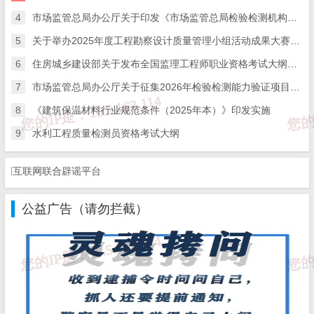
材料。
4
市场监管总局办公厅关于印发《市场监管总局检验检测机构资质认定评审人员管理办法实施细则》的通知
3.第5项材料，“近三年”指2023年1月至2026年8月；“水
利
5
关于举办2025年度工程勘察设计质量管理小组活动成果大赛的通知
工程建设监理合同书”应将工程规模或工程等级证明文件作为
附
6
住房城乡建设部关于发布全国监理工程师职业资格考试大纲（2026年版）的公告
件，与其他申请材料一并提交。首次申请无需提交该项材料。
7
市场监管总局办公厅关于征集2026年检验检测能力验证项目的函
4.申报人员和业绩认定等事项的其他有关要求详见《水利
8
《建筑保温材料行业规范条件（2025年本）》印发实施
部
关于水利工程建设监理单位资质认定有关事项的公告》（水
9
水利工程质量检测员资格考试大纲
利部公
告2023年第19号），申报并符合要求的监理工程师（水
利工程）中
在职人员（非退休人员）数量应不少于资质等级标
互联网联合辟谣平台
准要求人数的
70%。资质证书有效期届满前未延续的，逾期自
公益广告（请勿拦截）
动作废。
5.具有甲级资质的单位，不满足甲级资质标准要求，但满
足乙
级资质标准要求的，可通过延续申请变更为乙级资质。
三、申报和审批程序