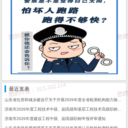
水利部行政审批受理中心统一受理水利工程建设监理单位
资
质认定事项申请。为便于申请单位及早准备，水利部政务服
务平台
（https://spjc.mwr.gov.cn）于2026年8月3日开通信息填
报功
能，于2026年8月24日开通材料提交功能。申请单位应于2
026
年8月24日至2026年8月31日（16点30分截止）登陆水利部
政务服务平台在线提交电子申请材料；也可到线下服务窗口提
交
电子申请材料。
水利部收到申请材料后，5个工作日内作出是否受理的决
定，
对受理的申请单位出具受理通知书。水利部将在法定时限
内（行政
许可20个工作日，专家评审40个工作日，主要申报信
最近发表
息和专家评
审意见分别公示5个工作日，组织听证〔如有时〕20
山东省住房和城乡建设厅关于开展2026年度全省检测机构能力验证工作的通知
个工作日）作
出行政许可决定，自作出决定之日起10个工作日
济南市2026年度工程技术中级、副高级和基层工程技术高级职称申报评审的通知
内对有关申请单
位颁发资质等级证书。有关单位可登录水利部
济南市2026年度建设工程中级、副高级职称申报评审通知
政务服务平台，在
“我的证照”中点击“证照下载”查看和下载更
山东省市场监督管理局关于开展2026年资质认定检验检测机构能力验证工作的通知