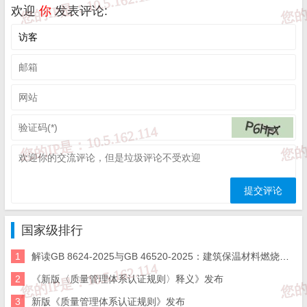
的
建设单位评价意见。
欢迎
你
发表评论:
（二）有关说明
为进一步优化政务服务，提升政务服务效能，从有利于行
政相
对人的角度合理优化申请材料，对申报材料作出解释并明
确要求。
1.第3项材料，“法定代表人身份证明”指法定代表人任免文
件或其他能证明其法定代表人身份的文件；取消收取“技术负责
人”的任命文件。
2.第4项材料，“监理工程师、造价工程师人员名单（含姓
名、
身份证号码）”已并入第1项材料，不单独提供；“监理工程
国家级排行
师”指本
单位申请资质对应注册专业的监理工程师（水利工
1
解读GB 8624-2025与GB 46520-2025：建筑保温材料燃烧性能“怎么选等级、怎么做检验”
程），包含技术
负责人；“社会保险凭证”指申请当月之前三个
2
《新版〈质量管理体系认证规则〉释义》发布
月（2026年4月〔含
4月〕以后连续3个月）的社会保险参保缴费
3
新版《质量管理体系认证规则》发布