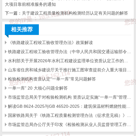
届
大项目靠前精准服务的通知
满处理和水利工程建设监理单位资质变更申请审核有关事项
下一篇：
关于建设工程质量检测机构检测经历认定有关问题的解答
的公
告》（水利部公告2025年第17号），水利部停止受理和审
批水利工
程建设环境保护监理专业资质首次申请、晋升申请、
相关推荐
延续申请。
《铁路建设工程竣工验收管理办法》政策解读
二、申请材料及有关说明
铁路建设工程竣工验收管理办法（中华人民共和国交通运输部令2026年第12号）
（一）申请材料
水利部关于开展2026年水利工程建设监理单位资质认定工作的公告
1.水利工程建设监理单位资质等级申请表（见附件）。
山东省住房和城乡建设厅关于推行施工图审查提前介入重大项目靠前精准服务的通知
检验检测机构资质认定“一单一库”常见问题解答
2.企业章程。
一单一库” 20 大核心问题全解答
3.法定代表人身份证明、技术负责人任命文件。
市场监管总局关于对检验检测机构 资质认定实施“一单一库”管理的公告
解读GB 8624-2025与GB 46520-2025：建筑保温材料燃烧性能“怎么选等级、怎么做检验”
4.监理工程师、造价工程师人员名单（含姓名、身份证号
国家铁路局关于《铁路工程质量检测管理办法（征求意见稿）》公开征求意见的通知
码）、
职称证书、劳动合同和社会保险凭证。
市场监管总局办公厅关于印发《检验检测从业人员监督管理工作指引》的通知
5.近三年承担的水利工程建设监理合同书，以及已完工程