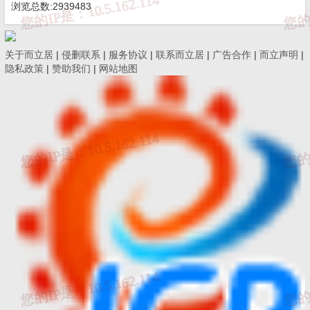
浏览总数:2939483
态异常期
间，水利部停止受理其资质晋升申请、延续申请（具
有甲级资质的
监理单位通过延续申请变更资质等级的除外）。
关于而立居
|
侵删联系
|
服务协议
|
联系而立居
|
广告合作
|
而立声明
|
隐私政策
|
赞助我们
|
网站地图
（四）通过资质申请的单位应持续满足相应资质等级标准
条
件，水利部将按照《水利部办公厅关于开展水利工程建设监
理单位
资质动态核查工作的通知》，抽取部分单位动态核查其
注册监理工
程师（水利工程）、一级造价工程师（水利工程）
数量，对不符合要求
的，采取将其资质证书状态设置为异常并
予以公示，停止受理其资
质申请，视情况变更资质等级直至撤
回资质证书等严格管理措施。
（五）申请单位应对申报材料的真实性、准确性负责，确
保材料
完整、真实、准确。隐瞒有关情况或者提供虚假材料
的，水利部将不
予受理或者不予行政许可，并给予警告，申请
单位在一年之内不得
再次申请资质，水利部按规定在全国水利