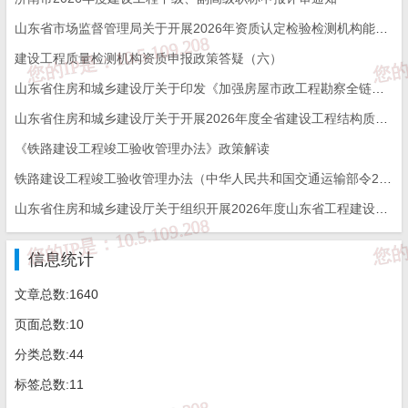
p://zjt.shandong.gov.cn/art/2025/9/26/art_102885_10349483.html）
山东省市场监督管理局关于开展2026年资质认定检验检测机构能力验证工作的通知
建设工程质量检测机构资质申报政策答疑（六）
四、保障措施
山东省住房和城乡建设厅关于印发《加强房屋市政工程勘察全链条管理实施方案》的通知
（一）精准梳理项目清单。各级施工图审查任务分配部门要
山东省住房和城乡建设厅关于开展2026年度全省建设工程结构质量评价工作的通知
《铁路建设工程竣工验收管理办法》政策解读
主动对接同级发展改革部门，并参考“消防审验专家行”服务重点项
铁路建设工程竣工验收管理办法（中华人民共和国交通运输部令2026年第12号）
目清单，确定本地施工图审查提前介入、靠前服务的重大项目清
山东省住房和城乡建设厅关于组织开展2026年度山东省工程建设泰山杯奖申报工作的通知
单。要依托省、市工程建设项目审批监管系统，动态掌握项目建设
信息统计
推进情况，统筹推进靠前服务工作。
文章总数:1640
页面总数:10
（二）完善机构选派机制。实行派件、抽签、轮值等方式选
分类总数:44
取审查机构的市、县（市、区），施工图审查任务分配部门要根据
标签总数:11