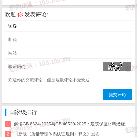
机构（以下简称审查机构）专业技术人员参与，从设计合规性、技
欢迎
你
发表评论:
术合理性及后续审查潜在风险等方面提供专业意见，从源头夯实勘
察设计质量安全基础、减少项目后期设计变更。
（二）主动靠前服务。重大项目确定审查机构后，各级施工
图审查任务分配部门应指导审查机构及时明确项目服务牵头人，组
建技术服务团队，加强与建设单位、勘察设计单位的沟通衔接，跟
进勘察设计主要环节，主动提供专业技术服务，及时化解各类技术
国家级排行
难题。
1
解读GB 8624-2025与GB 46520-2025：建筑保温材料燃烧性能“怎么选等级、怎么做检验”
（三）畅通沟通渠道。施工图审查任务分配部门应督促审查
2
《新版〈质量管理体系认证规则〉释义》发布