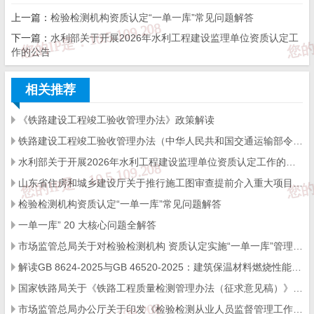
上一篇：
检验检测机构资质认定“一单一库”常见问题解答
施项目。
下一篇：
水利部关于开展2026年水利工程建设监理单位资质认定工
作的公告
（二）需开展初步设计审查的政府投资大型房屋建筑和市政
相关推荐
基础设施项目。
《铁路建设工程竣工验收管理办法》政策解读
（三）需进行超限高层建筑工程抗震设防专项审查的项目。
铁路建设工程竣工验收管理办法（中华人民共和国交通运输部令2026年第12号）
水利部关于开展2026年水利工程建设监理单位资质认定工作的公告
二、服务方式
山东省住房和城乡建设厅关于推行施工图审查提前介入重大项目靠前精准服务的通知
检验检测机构资质认定“一单一库”常见问题解答
（一）嵌入审查环节。各级负责施工图审查工作任务分配的
一单一库” 20 大核心问题全解答
住房城乡建设局或行政审批服务局（以下简称施工图审查任务分配
市场监管总局关于对检验检测机构 资质认定实施“一单一库”管理的公告
解读GB 8624-2025与GB 46520-2025：建筑保温材料燃烧性能“怎么选等级、怎么做检验”
部门）在组织政府投资项目初步设计审查、超限高层建筑抗震设防
国家铁路局关于《铁路工程质量检测管理办法（征求意见稿）》公开征求意见的通知
专项审查，以及参与设计方案联合审查时，应统筹选派施工图审查
市场监管总局办公厅关于印发《检验检测从业人员监督管理工作指引》的通知