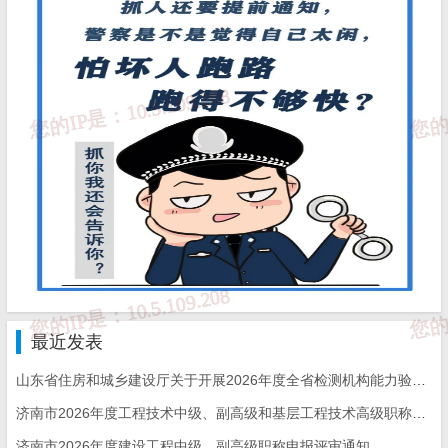
免因政策理解偏差导致出现系统性、原则性问题，避免后期重大设
计变更和返工。
（二）技术性把关。主要涉及设计文件深度要求、工程建设
强制性条文执行、各专业专项设计衔接、多专业间协同等重大技术
问题。提前会商研究勘察设计中的关键技术难点、标准规范理解分
歧和专业冲突问题，科学提出优化建议。协助指导建设单位和勘察
设计单位进行项目信息注册、报审资料整理及数字化联审系统上传
最近发表
等工作，提升报审效率和审查效能。
山东省住房和城乡建设厅关于开展2026年度全省检测机构能力验证工作的通知
济南市2026年度工程技术中级、副高级和基层工程技术高级职称申报评审的通知
具体内容见《山东省建筑设计相关政策指引（2025年）》（htt
济南市2026年度建设工程中级、副高级职称申报评审通知