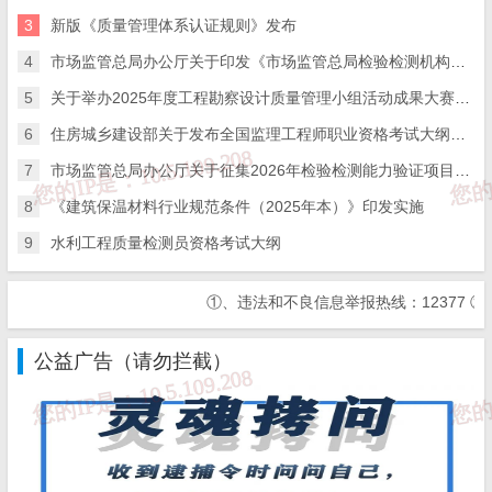
3
新版《质量管理体系认证规则》发布
机构坚持开门服务、有求必应，主动公开咨询渠道，及时解答建设
4
市场监管总局办公厅关于印发《市场监管总局检验检测机构资质认定评审人员管理办法实施细则》的通知
单位和勘察设计单位遇到的技术问题，帮助规范编制施工图设计文
5
关于举办2025年度工程勘察设计质量管理小组活动成果大赛的通知
6
住房城乡建设部关于发布全国监理工程师职业资格考试大纲（2026年版）的公告
件。除重大项目外，也应向一般项目畅通咨询渠道，提供技术支
7
市场监管总局办公厅关于征集2026年检验检测能力验证项目的函
持。
8
《建筑保温材料行业规范条件（2025年本）》印发实施
9
水利工程质量检测员资格考试大纲
三、服务内容
①、违法和不良信息举报热线：12377
②、国
（一）政策性指导。主要涉及绿建、节能、装配式、消防、
人防、无障碍、工程勘察信息化、隔震减震技术和BIM技术应用等
公益广告（请勿拦截）
相关政策要求、行业规范及审查标准。提前向项目有关单位解读相
关政策要求，研判可能存在的政策合规风险，提供针对性建议，避