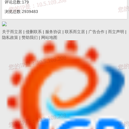
评论总数:179
确定的重点项目清单，提前确定并通知相应审查机构。规范审查机
浏览总数:2939483
构选取流程，提高选取工作的规范化、透明度与公正性，确保审查
机构专业适配、履职尽责、服务高效。
关于而立居
|
侵删联系
|
服务协议
|
联系而立居
|
广告合作
|
而立声明
|
隐私政策
|
赞助我们
|
网站地图
（三）厘清服务工作边界。明确施工图审查提前介入、靠前
服务属于公益性技术咨询与过程指导服务。督促审查机构依法依规
履行正式施工图审查程序，出具合法审查结论，严禁将提前服务作
为增设审查前置条件。
（四）健全争议协调机制。建设单位、勘察设计单位对审查
机构出具的审查意见存有异议，且与审查机构无法达成一致的，建