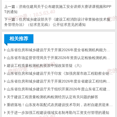
和社会保障厅、山东省总工会、共青团山东省委联合举办了第三届
上一篇：
济南住建局关于公布建筑施工安全讲师大赛讲课视频和PP
T的通知
山东省住建行业职业技能竞赛，现对优胜人员和单位予以通报表
下一篇：
住房城乡建设部关于《建设工程消防设计审查验收技术服
扬。
务管理办法》（征求意见稿） 公开征求意见的通知
希望优胜人员和单位戒骄戒躁、再接再厉，切实发挥示范引
相关推荐
领作用，在今后的工作和竞赛中再创佳绩、再立新功，为推进全省
山东省住房和城乡建设厅关于开展2026年度全省检测机构能力验证工作的通知
住房城乡建设事业高质量发展作出更大贡献。
山东省市场监督管理局关于开展2026年资质认定检验检测机构能力验证工作的通知
建设工程质量检测机构资质申报政策答疑（六）
山东省住房和城乡建设厅关于印发《加强房屋市政工程勘察全链条管理实施方案》的通知
附件：1.第三届山东省住建行业职业技能竞赛一、二、三等
山东省住房和城乡建设厅关于开展2026年度全省建设工程结构质量评价工作的通知
奖获奖名单
山东省住房和城乡建设厅关于组织开展2026年度山东省工程建设泰山杯奖申报工作的通知
关于建设工程质量检测机构检测经历认定有关问题的解答
2.第三届山东省住建行业职业技能竞赛优秀组织奖
重磅落地！山东发布装配式农房建设技术导则，农村自建房迎来标准化新时代
获奖名单
关于进一步加强工程建设领域实名制考勤与工资支付管理的通知