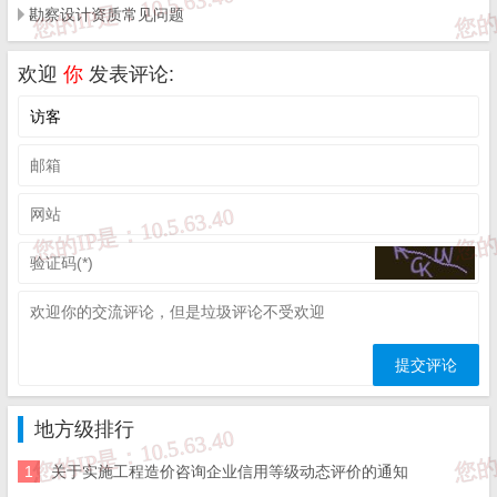
附件1-2.doc
勘察设计资质常见问题
欢迎
你
发表评论:
第三届山东省住建行业职业技能竞赛组委会
2024年1月2日
来源：
山东省住建厅
免 责 告 知
一、本站发布的内容（包括原创及转载自互联网的文字，图
片等资料）版权归作者所有，本站仅供大家学习与参考，请
地方级排行
勿使用于商业用途。如需作商业用途，请与原作者联系。如
未经作者同意，用作商业用途或匿名转载，产生的一切后果
1
关于实施工程造价咨询企业信用等级动态评价的通知
将由您自己承担!作者有权利追究侵权者法律责任；

二、著作权人发现本站有侵害其合法权益的内容或作品，请