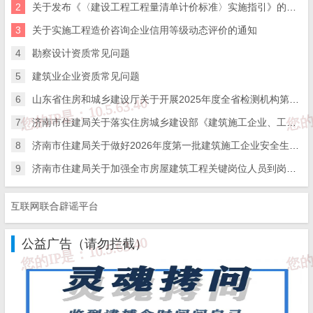
2
关于发布《〈建设工程工程量清单计价标准〉实施指引》的通知
及时联系我们给出内容所在的网址，并提供相关证明资料，
在收到相关投诉后，我们会第一时间给予处理；

3
关于实施工程造价咨询企业信用等级动态评价的通知
三、本站发布的软件仅提供给大家学习测试，请诸位用户使
用正版软件，不得商用；

4
勘察设计资质常见问题
四、本站的文字及图片资料允许您复制、转载和传播，转载
时请您务必先跟我们联系并注明来源；

5
建筑业企业资质常见问题
五、免责声明方:而立居（2li.xyz）、济南工程（微信公众
号jngc2018）;

6
山东省住房和城乡建设厅关于开展2025年度全省检测机构第二次能力验证工作的通知
六、联系方式：☎
19228663320
或者发邮件至
c@2li.xyz
七、补充：
而立声明
、
服务协议
、
隐私政策
、
侵删联系
。
7
济南市住建局关于落实住房城乡建设部《建筑施工企业、工程项目安全生产管理机构设置及安全生产管理人员配备办法》的通知
8
济南市住建局关于做好2026年度第一批建筑施工企业安全生产管理人员考试报名工作的通知
9
济南市住建局关于加强全市房屋建筑工程关键岗位人员到岗履职数字化监管的通知
联网联合辟谣平台
公益广告（请勿拦截）