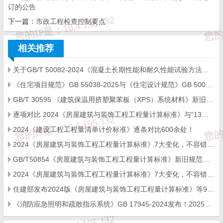
订的公告
来源：
住建部
下一篇：
市政工程检查控制要点
相关推荐
免 责 告 知
关于GB/T 50082-2024《混凝土长期性能和耐久性能试验方法标准》国家标准勘误的说明
《住宅项目规范》GB 55038-2025与《住宅设计规范》GB 50096-2011的对比及新增部分条文
一、本站发布的内容（包括原创及转载自互联网的文字，图
片等资料）版权归作者所有，本站仅供大家学习与参考，请
GB/T 30595 《建筑保温用挤塑聚苯板（XPS）系统材料》新旧标准条款变化对比
勿使用于商业用途。如需作商业用途，请与原作者联系。如
未经作者同意，用作商业用途或匿名转载，产生的一切后果
逐项对比 2024《房屋建筑与装饰工程工程量计算标准》与“13规范”，新清单调整500余处！
将由您自己承担!作者有权利追究侵权者法律责任；

二、著作权人发现本站有侵害其合法权益的内容或作品，请
2024《建设工程工程量清单计价标准》逐条对比600余处！
及时联系我们给出内容所在的网址，并提供相关证明资料，
在收到相关投诉后，我们会第一时间给予处理；

2024《房屋建筑与装饰工程工程量计算标准》7大变化，​不容错过！
三、本站发布的软件仅提供给大家学习测试，请诸位用户使
用正版软件，不得商用；

GB/T50854《房屋建筑与装饰工程工程量计算标准》新旧规范对比
四、本站的文字及图片资料允许您复制、转载和传播，转载
时请您务必先跟我们联系并注明来源；

2024《房屋建筑与装饰工程工程量计算标准》7大变化，​不容错过！
五、免责声明方:而立居（2li.xyz）、济南工程（微信公众
住建部发布2024版《房屋建筑与装饰工程工程量计算标准》等9项国家标准
号jngc2018）;

六、联系方式：☎
19228663320
或者发邮件至
c@2li.xyz
《消防应急照明和疏散指示系统》GB 17945-2024发布！2025年5月1日实施
七、补充：
而立声明
、
服务协议
、
隐私政策
、
侵删联系
。