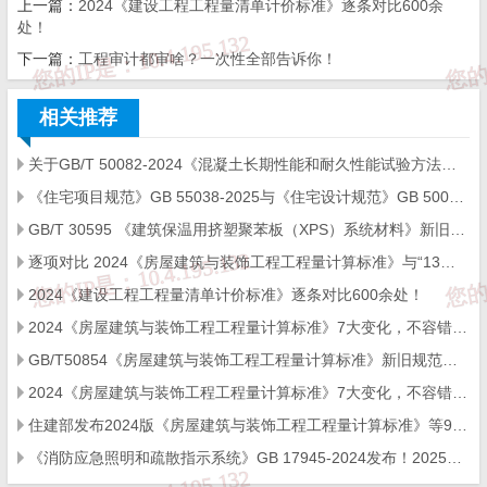
上一篇：
2024《建设工程工程量清单计价标准》逐条对比600余
处！
明确项目特征描述，统一计算规则与计量单位；
下一篇：
工程审计都审啥？一次性全部告诉你！
优化项目划分，更贴合施工工艺与现场实际情况，便
相关推荐
于计量计价，助力实现造价精细化。
关于GB/T 50082-2024《混凝土长期性能和耐久性能试验方法标准》国家标准勘误的说明
正文内容、清单项目、清单工作内容等板块均有调整
《住宅项目规范》GB 55038-2025与《住宅设计规范》GB 50096-2011的对比及新增部分条文
的情况下，细节更迭又是如何，本文将通过
逐条对
GB/T 30595 《建筑保温用挤塑聚苯板（XPS）系统材料》新旧标准条款变化对比
比
新旧标准，带你完整俯瞰变化全景。
逐项对比 2024《房屋建筑与装饰工程工程量计算标准》与“13规范”，新清单调整500余处！
2024《建设工程工程量清单计价标准》逐条对比600余处！
总则
2024《房屋建筑与装饰工程工程量计算标准》7大变化，​不容错过！
GB/T50854《房屋建筑与装饰工程工程量计算标准》新旧规范对比
2024《房屋建筑与装饰工程工程量计算标准》7大变化，​不容错过！
住建部发布2024版《房屋建筑与装饰工程工程量计算标准》等9项国家标准
《消防应急照明和疏散指示系统》GB 17945-2024发布！2025年5月1日实施