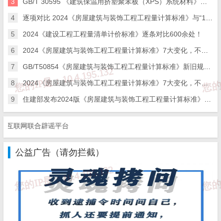
3
GB/T 30595 《建筑保温用挤塑聚苯板（XPS）系统材料》新旧标准条款变化对比
4
逐项对比 2024《房屋建筑与装饰工程工程量计算标准》与“13规范”，新清单调整500余处！
5
2024《建设工程工程量清单计价标准》逐条对比600余处！
6
2024《房屋建筑与装饰工程工程量计算标准》7大变化，​不容错过！
7
GB/T50854《房屋建筑与装饰工程工程量计算标准》新旧规范对比
8
2024《房屋建筑与装饰工程工程量计算标准》7大变化，​不容错过！
9
住建部发布2024版《房屋建筑与装饰工程工程量计算标准》等9项国家标准
互联网联合辟谣平台
公益广告（请勿拦截）