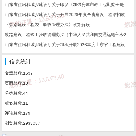
临时设施费=（周转使用临建费+一次性使用临建
山东省住房和城乡建设厅关于印发《加强房屋市政工程勘察全链条管理实施方案》的通知
费）x（1+其他临时设施所占比例）
山东省住房和城乡建设厅关于开展2026年度全省建设工程结构质量评价工作的通知
《铁路建设工程竣工验收管理办法》政策解读
其中：
铁路建设工程竣工验收管理办法（中华人民共和国交通运输部令2026年第12号）
（1）周转使用临建费=∑【｛（临时面积X每平方
山东省住房和城乡建设厅关于组织开展2026年度山东省工程建设泰山杯奖申报工作的通知
米造价）÷（使用年限X365X利用率）｝x工期
（天）】+一次性拆除费
信息统计
文章总数:1637
（2）一次性使用临建费=∑临建面积X每平方米造
价x（1-残值率）+一次性拆除费
页面总数:10
分类总数:44
3.安全施工费：
是指施工现场安全施工所需要的各项费用。
标签总数:11
评论总数:179
安全施工费=直接工程费x安全施工费费率
浏览总数:2933087
安全施工费费率=本项费用年度平均支出÷（全年建