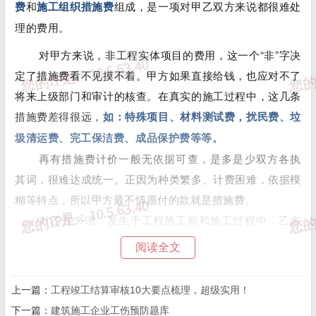
费
和
施工组织措施费
组成，是一项对甲乙双方来说都很难处
理的费用。
对甲方来说，非工程实体项目的费用，这一个“非”字决
定了措施费看不见摸不着。甲方如果直接给钱，也应对不了
将来上级部门和审计的核查。在真实的施工过程中，这几条
措施费差得很远，
如：特殊项目、材料测试费，扰民费、垃
圾清运费、完工保洁费、成品保护费等等。
再有措施费计价一般无依据可查，是多是少双方各执
其词，很难达成统一。正因为种类繁多、计费困难，依据模
糊等特点，所以甲方最不情愿付的款就是措施费。
对乙方来说，发生于工程施工前和施工过程中，乙方
既然花了钱，自然就要想着如何要钱，这是再正常不过的思
阅读全文
维。可措施费又不像图纸那样直截了当，再加上措施费一般
在结算时才能计价，所以适度的“往高了要”在实际中也是普
上一篇：
工程竣工结算审核10大要点梳理，超级实用！
遍存在的，关键就在你的技巧和沟通能力。
下一篇：
建筑施工企业工伤预防题库