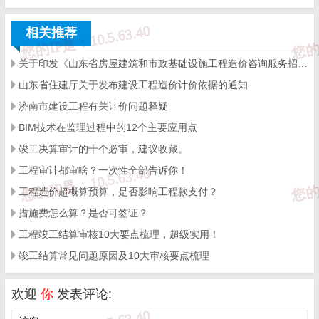
那么甲乙双方最容易产生争议的措施费有哪些？
相关推荐
一、施工技术措施费
关于印发《山东省房屋建筑和市政基础设施工程造价咨询服务招标文件示范文-济南版》（2025年版）的通知
山东省住建厅关于发布建设工程造价计价依据的通知
济南市建设工程有关计价问题释疑
1.施工排水、降水费：
是指为确保工程在正常条件下施工，
BIM技术在监理过程中的12个主要应用点
采取各种排水、降水措施所发生的各种费用。如为降低水位
竣工决算审计的十个必审，建议收藏。
进行井点降水所发生的费用，含机械费、材料费、人工费。
工程审计都审啥？一次性全部告诉你！
2.混凝土、钢筋混凝土模板及支架费：
是指混凝土施工过程
工程造价超概算预算，是否影响工程款支付？
中需要的各种钢模板、木模板、支架等的支、拆、运输费用
措施费怎么算？是否可签证？
及模板、支架的摊销（或租赁）费用。
工程竣工结算审核10大要点梳理，超级实用！
3.脚手架费：
是指施工需要的各种脚手架搭、拆、运输费用
竣工结算常见问题原因及10大审核要点梳理
及脚手架的摊销（或租赁）费用。
脚手架包括：外脚手架、里脚手架、满堂脚手架、悬
欢迎
你
发表评论:
空脚手架、挑脚手架、护架脚手架、依附斜道脚手架、安全