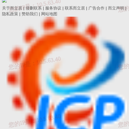
安产值X直接工程费占总造价比例）
关于而立居
|
侵删联系
|
服务协议
|
联系而立居
|
广告合作
|
而立声明
|
隐私政策
|
赞助我们
|
网站地图
具体内容如下，可根据施工具体情况进行计算：
楼板、屋面、阳台等临边防护：
用密目式安全立网全
封闭，作业层另加两边防护栏杆和18cm高的踢脚板。
通道口防护：
设防护棚，防护棚应为不小于5cm厚的
木板或两道相距50cm的竹笆。
预留洞口防护：
用木板全封闭；短边超过1.5m长的洞
口，除封闭外四周还应设有防护栏杆。
电梯井口防护：
设置定型化、工具化、标准化的防护
门。
楼梯边防护：
设1.2m高的定型化、工具化、标准化的
防护栏杆，18cm高的踢脚板。
垂直方向交叉：
设置防护隔离棚或其他设施。
高空作业防护：
有悬挂安全带的悬索或其他设施；有