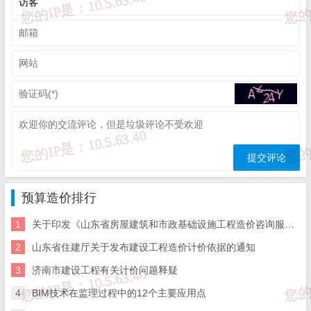
网脚手架、烟囱脚手架、电梯井字架、架空运输道。
普通脚手架工程量计算：
脚手架高度小于15m时，按单排脚手架计算，大于15
m或门窗及装饰面积超过60%时，按双排脚手架计算。
对于高度小于3.6m的内墙和围墙，按理脚手架计算，
大于3.6m时，按单排脚手架计算。
石砌墙体高于1m时，按外脚手架计算。
框架柱梁按双
排脚手架计算。室内天棚装饰面距设计室内地坪3.6m以下
时，按满堂脚手架，墙内装饰不再计算。砌筑储仓按双排脚
手架。
预算造价排行
储水池、储油池、大型设备基础大于1.2m时，按双排
1
关于印发《山东省房屋建筑和市政基础设施工程造价咨询服务招标文件示范文-济南版》（2025年版）的通知
脚手架
整体式满堂混凝土基础，宽度大于3m时，按底模面积
2
山东省住建厅关于发布建设工程造价计价依据的通知
计算满堂脚手架。
3
济南市建设工程有关计价问题释疑
4.大型机械设备进出场及安拆费：
是指机械整体或分体自停
4
BIM技术在监理过程中的12个主要应用点
放场地运至施工现场或由一个施工地点运至另一个施工地