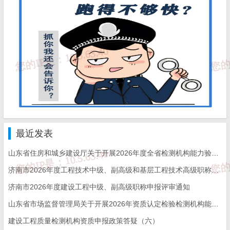
环境保护费=直接工程费x环境保护费费率
环境保护费费率=本项费用年度平均支出÷（全年建
安产值X直接工程费占总造价比例）
2.临时设施费：
是指施工企业为进行建筑工程施工所必须搭
设的生活和生产用的临时建筑物、构筑物和其他临时设施费
用等。
最近发表
临时设施包括：临时宿舍、文化福利及公用事业房屋
山东省住房和城乡建设厅关于开展2026年度全省检测机构能力验证工作的通知
与构筑物，仓库、办公室、加工厂以及规定范围内道路、
水、电、管线等临时设施和小型临时设施。
济南市2026年度工程技术中级、副高级和基层工程技术高级职称申报评审的通知
临时设施费用包括：临时设施的搭设、维修、拆除费
济南市2026年度建设工程中级、副高级职称申报评审通知
或摊销费。
山东省市场监督管理局关于开展2026年资质认定检验检测机构能力验证工作的通知
建设工程质量检测机构资质申报政策答疑（六）