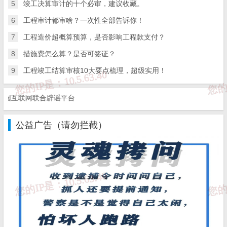
5
竣工决算审计的十个必审，建议收藏。
点，所发生的机械进出场运输及转移费用及机械在施工现场
6
工程审计都审啥？一次性全部告诉你！
进行安装、拆卸所需的人工费、材料费、机械费、试运转费
7
工程造价超概算预算，是否影响工程款支付？
和安装所需的辅助设施的费用。
8
措施费怎么算？是否可签证？
5.建筑装饰工程中的垂直运输机械费：
垂直运输机械费不含
机械场外运输、一次安拆及路基铺垫和轨道铺拆费用。
9
工程竣工结算审核10大要点梳理，超级实用！
6.装饰装修工程中室内空气污染测试费：
空气污染测设费属
互联网联合辟谣平台
检验试验费的一种，根据需要按市场价。
7.其它施工技术措施费：
是指根据各专业、地区工程特点补
公益广告（请勿拦截）
充的技术措施费项目。
二、施工组织措施费
1.环境保护费：
是指施工现场为达到环保部门要求所需要的
各项费用。