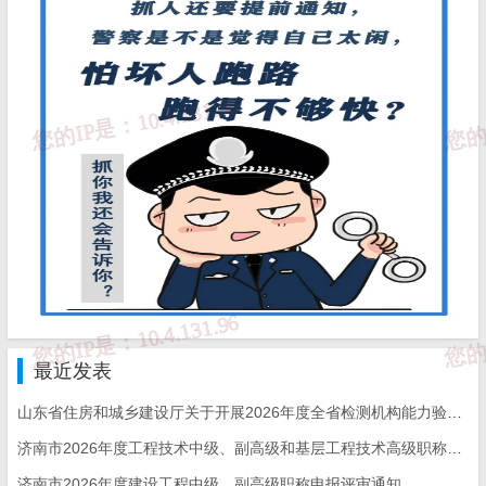
（六）质量检测活动监督检查；
（七）公路水运工程质量检测专家库管理；
（八）检测机构信息变更、证书更换等工作。
设区的市交通运输主管部门（以下简称市级）按照职责和管
理权限，负责本行政区域内公路水运工程质量检测活动的监
督管理，主要负责：
（一）配合省交通运输主管部门对检测机构资质申请和延续
审批专家技术评审现场核查活动进行监督；
（二）质量检测能力验证活动监督；
最近发表
（三）质量检测信用管理；
山东省住房和城乡建设厅关于开展2026年度全省检测机构能力验证工作的通知
（四）公路水运工程工地试验室备案；
济南市2026年度工程技术中级、副高级和基层工程技术高级职称申报评审的通知
（五）质量检测活动的监督检查以及秩序维护工作，依法处
济南市2026年度建设工程中级、副高级职称申报评审通知