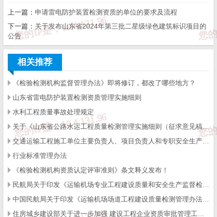
山东省公路水运工程质量检测管理实施细则（征求意见稿）
上一篇：
申请雷电防护装置检测资质的单位的要求及流程
下一篇：
关于发布山东省2024年第三批二星级绿色建筑标识项目的
公告
第一章 总则
相关推荐
第一条 为加强公路水运工程质量检测管理，保证公路水运
《检验检测机构监督管理办法》即将修订，都改了哪些地方？
工程质量及人民生命和财产安全，根据《建设工程质量管理
山东省雷电防护装置检测资质管理实施细则
条例》《公路水运工程质量检测管理办法》（以下简称《办
水利工程质量事故处理规定
法》）等行政法规和规章，结合我省实际，制定本细则。
关于《山东省公路水运工程质量检测管理实施细则（征求意见稿）》公开征求意见的通知
交通运输工程施工单位主要负责人、项目负责人和专职安全生产管理人员安全生产考核管理办法
第二条 本细则适用于本省行政区域内公路水运工程质量检
行业标准管理办法
测机构、质量检测活动及其监督管理工作。
《检验检测机构资质认定评审准则》条文释义发布！
民航局关于印发《运输机场专业工程建设质量和安全生产监督检查实施细则》的通知
中国民航局关于印发《运输机场场道工程建设质量检测管理办法》的通知
本细则所称公路水运工程质量检测，是指按照《办法》规定
住房城乡建设部关于进一步加强 建设工程企业资质审批管理工作的通知