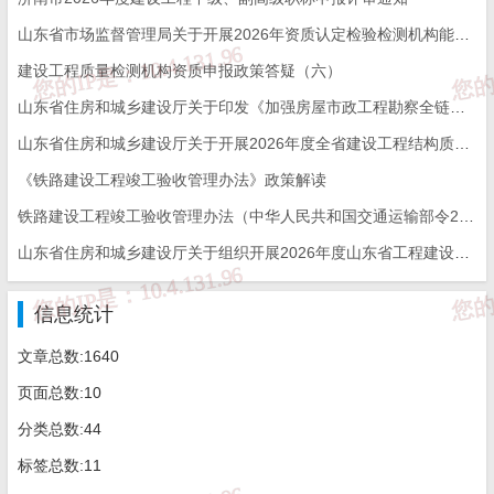
理违反公路水运工程质量检测管理规定的行为。
山东省市场监督管理局关于开展2026年资质认定检验检测机构能力验证工作的通知
建设工程质量检测机构资质申报政策答疑（六）
第六条 交通运输主管部门应当加强质量检测管理信息化建
山东省住房和城乡建设厅关于印发《加强房屋市政工程勘察全链条管理实施方案》的通知
设，逐步实现省、市、县公路水运工程质量检测信息共享。
山东省住房和城乡建设厅关于开展2026年度全省建设工程结构质量评价工作的通知
《铁路建设工程竣工验收管理办法》政策解读
第二章 检测机构资质管理
铁路建设工程竣工验收管理办法（中华人民共和国交通运输部令2026年第12号）
山东省住房和城乡建设厅关于组织开展2026年度山东省工程建设泰山杯奖申报工作的通知
第七条 检测机构资质分为公路工程和水运工程专业。
信息统计
申请公路工程乙级和丙级、桥梁隧道工程专项，水运工程材
文章总数:1640
料类乙级和丙级、结构类乙级检测机构资质的，应当按照本
页面总数:10
细则规定向省交通运输主管部门提交申请。
分类总数:44
标签总数:11
第八条 检测机构资质的申请人应当是依法登记注册、具有