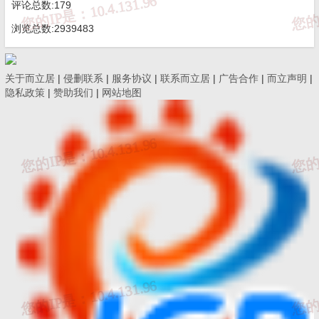
评论总数:179
独立法人资格的企事业单位、社会团体，并具备《办法》第
浏览总数:2939483
九条规定的相应资质条件。
关于而立居
|
侵删联系
|
服务协议
|
联系而立居
|
广告合作
|
而立声明
|
第九条 申请人申请资质时，人员的社会保险应以本机构名
隐私政策
|
赞助我们
|
网站地图
义缴纳，并与机构签订有效的劳动合同或聘用合同。
申请人应当向省交通运输主管部门提交下列材料：
（一）检测机构资质申请书；
（二）检测机构成立证明文件和营业执照；
（三）检测人员劳动（聘用）合同、近三个月的社会保险缴
纳证明、检测人员证书（身份证、毕业证、职称证、检测师
或助理检测师证）；
（四）申请资质所对应的仪器设备的所有权证明、设备清
单、检定/校准证书；