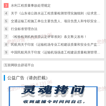
真实、客观、准确、完整。
3
水利工程质量事故处理规定
4
关于《山东省公路水运工程质量检测管理实施细则（征求意见稿）》公开征求意见的通知
5
交通运输工程施工单位主要负责人、项目负责人和专职安全生产管理人员安全生产考核管理办法
第五条 省交通运输主管部门按照《办法》规定负责本省公
路水运工程质量检测机构资质许可，公路水运工程质量检测
6
行业标准管理办法
信用管理，质量检测活动监督检查和秩序维护，依法处理违
7
《检验检测机构资质认定评审准则》条文释义发布！
反公路水运工程质量检测管理规定的行为，其所属的省交通
8
民航局关于印发《运输机场专业工程建设质量和安全生产监督检查实施细则》的通知
运输工程建设事务机构具体负责以下事项的技术性、事务性
9
中国民航局关于印发《运输机场场道工程建设质量检测管理办法》的通知
工作：
（一）检测机构资质申请和延续审批申请材料审核；
互联网联合辟谣平台
（二）组织专家开展技术评审，对现场核查活动进行监督；
公益广告（请勿拦截）
（三）受省交通运输主管部门委托，组织实施质量检测能力
验证活动；
（四）开展质量检测信用评价；
（五）公路水运工程工地试验室备案；