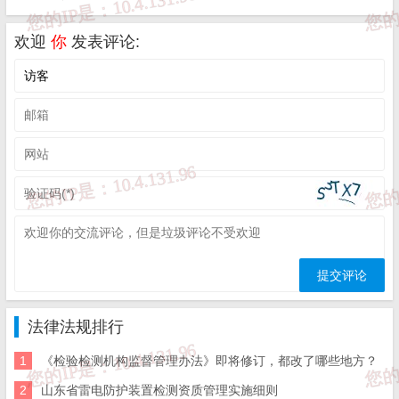
取得公路水运工程质量检测机构资质的公路水运工程质量检
测机构（以下简称检测机构），根据国家有关法律、法规的
欢迎
你
发表评论:
规定，依据相关技术标准、规范、规程，采用试验、测试等
技术手段对公路水运工程所用材料、构配件、工程制品、工
程实体等进行的质量检测活动。
第三条 检测机构应在资质许可范围内从事公路水运工程质
量检测活动。未取得相应资质证书的，不得承担本细则规定
的公路水运工程质量检测业务。
第四条 公路水运工程质量检测活动应当遵循科学、严谨、
客观、公正、独立的原则。
法律法规排行
1
《检验检测机构监督管理办法》即将修订，都改了哪些地方？
检测机构及其人员在进行质量检测活动时，应当不受任何可
2
山东省雷电防护装置检测资质管理实施细则
能干扰其技术判断的因素影响，保证其出具的质量检测报告