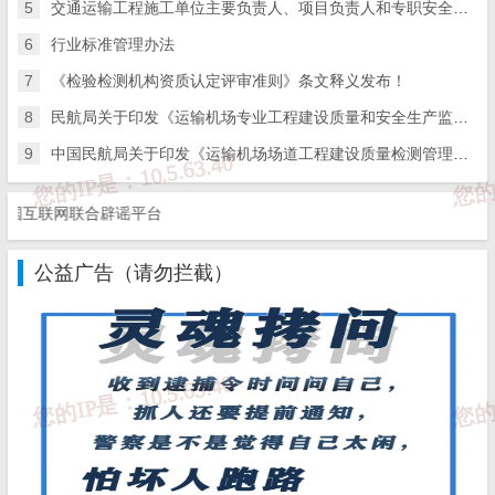
依法将批准发布的行业标准报国务院标准化行政主管部门备案。
5
交通运输工程施工单位主要负责人、项目负责人和专职安全生产管理人员安全生产考核管理办法
6
行业标准管理办法
第九条 行业标准代号及范围，由国务院标准化行政主管部门
7
《检验检测机构资质认定评审准则》条文释义发布！
依据国务院有关行政主管部门的申请及其职责，审查批准并公布。
8
民航局关于印发《运输机场专业工程建设质量和安全生产监督检查实施细则》的通知
未经批准公布的行业标准代号不得使用。
9
中国民航局关于印发《运输机场场道工程建设质量检测管理办法》的通知
第十条 在行业标准制定、实施过程中存在争议的，由国务院
互联网联合辟谣平台
标准化行政主管部门组织协商；协商不成的报请国务院标准化协调
公益广告（请勿拦截）
机制解决。
第十一条 行业标准由国务院有关行政主管部门制定。制定行
业标准的程序一般包括：立项、组织起草、征求意见、技术审查、
编号、批准发布、备案。
第十二条 行业标准立项前，国务院有关行政主管部门应当组
织核查，已有推荐性国家标准或者相关标准立项计划的应当不予立