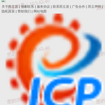
准，顺序号为自然数。
关于而立居
|
侵删联系
|
服务协议
|
联系而立居
|
广告合作
|
而立声明
|
隐私政策
|
赞助我们
|
网站地图
第十八条 行业标准由国务院有关行政主管部门批准发布。行
业标准的发布实行公告制度。
第十九条 国务院有关行政主管部门应当自行业标准批准发布
之日起六十日内，且在该标准实施日期前，通过全国标准信息公共
服务平台等方式向国务院标准化行政主管部门提交备案材料。备案
材料应当包括行业标准发布公告和批准发布的标准正式文本。同时
发布标准外文版的，备案材料还应当包括行业标准外文版发布公告
和批准发布的外文版正式文本。
国务院有关行政主管部门依法推动行业标准公开。鼓励通过
全国标准信息公共服务平台公开行业标准文本，供公众查阅。