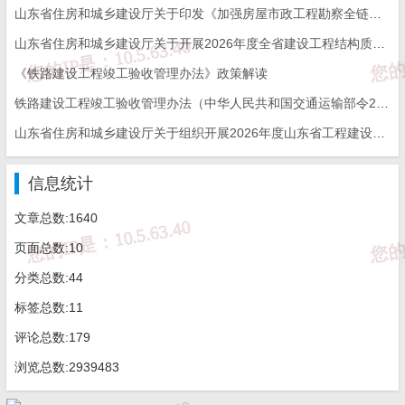
山东省住房和城乡建设厅关于印发《加强房屋市政工程勘察全链条管理实施方案》的通知
代表性。标准起草人员不得承担同一标准的技术审查工作。
山东省住房和城乡建设厅关于开展2026年度全省建设工程结构质量评价工作的通知
已有全国专业标准化技术委员会能够满足行业需求的，不再
《铁路建设工程竣工验收管理办法》政策解读
新增专业领域的行业标准化技术委员会。
铁路建设工程竣工验收管理办法（中华人民共和国交通运输部令2026年第12号）
山东省住房和城乡建设厅关于组织开展2026年度山东省工程建设泰山杯奖申报工作的通知
第十五条 行业标准一般不涉及专利。行业标准中涉及的专利
应当是实施该标准必不可少的专利，其管理参照国家标准涉及专利
信息统计
的有关管理规定执行。
文章总数:1640
第十六条 行业标准确需采用国际标准的，应当符合有关国际
页面总数:10
分类总数:44
组织的版权政策，获得国际标准组织中国成员体同意。以国外标准
标签总数:11
为基础起草行业标准的，应当符合国外标准发布机构的版权政策。
评论总数:179
第十七条 行业标准的编号由行业标准的代号加“
/T
”、行业标
浏览总数:2939483
准发布的顺序号和行业标准发布的年份号构成。“
/T
”表示推荐性标