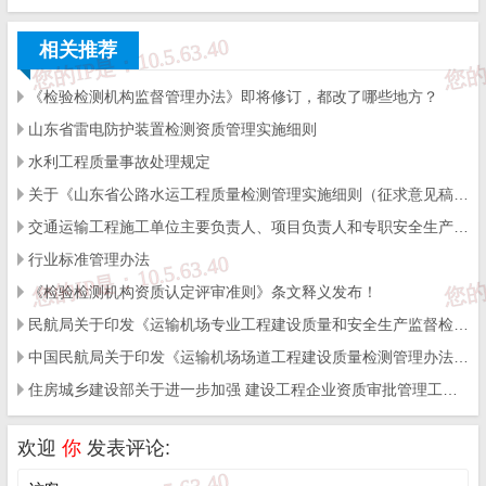
有下列情形之一的，不应当制定行业标准：
相关推荐
（一）已有推荐性国家标准的；
《检验检测机构监督管理办法》即将修订，都改了哪些地方？
（二）一般性产品和服务的技术要求；
山东省雷电防护装置检测资质管理实施细则
（三）跨部门、跨行业的技术要求；
水利工程质量事故处理规定
关于《山东省公路水运工程质量检测管理实施细则（征求意见稿）》公开征求意见的通知
（四）用于约束行政主管部门系统内部的工作要求、管理规
交通运输工程施工单位主要负责人、项目负责人和专职安全生产管理人员安全生产考核管理办法
范等。
行业标准管理办法
第四条 行业标准是推荐性标准。法律、行政法规和国务院决
《检验检测机构资质认定评审准则》条文释义发布！
民航局关于印发《运输机场专业工程建设质量和安全生产监督检查实施细则》的通知
定另有规定的，从其规定。
中国民航局关于印发《运输机场场道工程建设质量检测管理办法》的通知
第五条 制定行业标准应当在科学技术研究成果和社会实践经
住房城乡建设部关于进一步加强 建设工程企业资质审批管理工作的通知
验的基础上，保证行业标准的科学性、规范性、时效性，做到技术
欢迎
你
发表评论:
上先进、经济上合理。