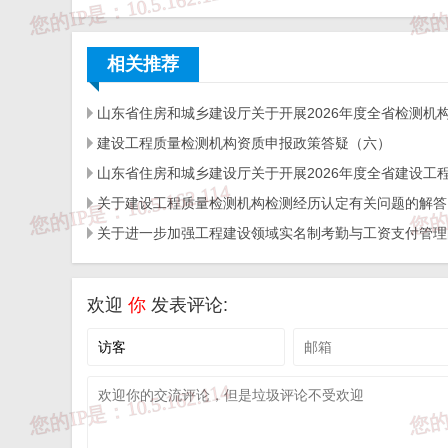
一、本站发布的内容（包括原创及转载自互联网的文字
于商业用途。如需作商业用途，请与原作者联系。如未
担!作者有权利追究侵权者法律责任；

相关推荐
二、著作权人发现本站有侵害其合法权益的内容或作品
相关投诉后，我们会第一时间给予处理；

三、本站发布的软件仅提供给大家学习测试，请诸位用
四、本站的文字及图片资料允许您复制、转载和传播，
五、免责声明方:而立居（2li.xyz）、济南工程（微信公众
六、联系方式：☎
19228663320
或者发邮件至
c@2li.x
建设工程质量检测机构资质申报政策答疑（六）
七、补充：
而立声明
、
服务协议
、
隐私政策
、
侵删联系
关于建设工程质量检测机构检测经历认定有关问题的解答
欢迎
你
发表评论: