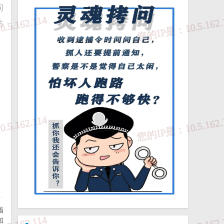
问
防
队
日
指
知