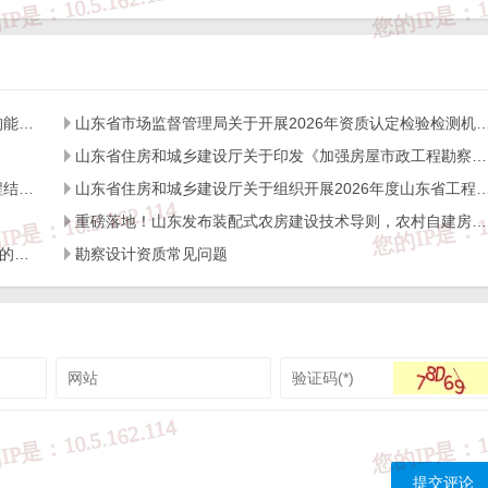
，图片等资料）版权归作者所有，本站仅供大家学习与参考，请勿使用
经作者同意，用作商业用途或匿名转载，产生的一切后果将由您自己承
，请及时联系我们给出内容所在的网址，并提供相关证明资料，在收到
户使用正版软件，不得商用；

转载时请您务必先跟我们联系并注明来源；

山东省住房和城乡建设厅关于开展2026年度全省检测机构能力验证工作的通知
山东省市场监督管理局关于开展2026年资质认定检验检测机构
号jngc2018）;

yz
山东省住房和城乡建设厅关于印发《加强房屋市政工程勘察全链条管理实施方案》的通知
。
山东省住房和城乡建设厅关于开展2026年度全省建设工程结构质量评价工作的通知
山东省住房和城乡建设厅关于组织开展2026年度山东省工程建设泰山
重磅落地！山东发布装配式农房建设技术导则，农村自建房迎来标准化新时代
关于进一步加强工程建设领域实名制考勤与工资支付管理的通知
勘察设计资质常见问题