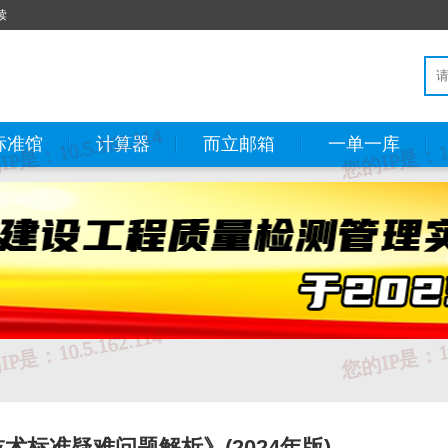
读
标准馆
计算器
而立邮箱
一单一库
标准疑难问题解析》(2024年版)