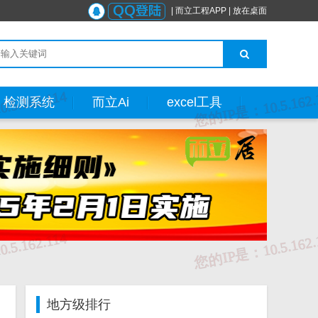
|
而立工程APP
|
放在桌面
检测系统
而立Ai
excel工具
地方级排行