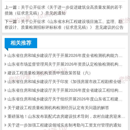
止。
上一篇：
关于公开征求《关于进一步促进建筑业高质量发展的若干
措施（征求意见稿）》意见的通知
本通知自公布之日起实施。
下一篇：
关于公开征求《山东省水利工程建设项目施工、监理、勘
察设计、质量检测招标评标标准（征求意见稿）》 意见建议的公告
相关推荐
山东省住房和城乡建设厅 山东省发展和改革委员会
山东省住房和城乡建设厅关于开展2026年度全省检测机构能力验证工作的通知
山东省科学技术厅 山东省财政厅
山东省自然资源厅 山东省应急管理厅
山东省市场监督管理局关于开展2026年资质认定检验检测机构能力验证工作的通知
山东省人民政府国有资产监督管理委员会 山东省市场监督
建设工程质量检测机构资质申报政策答疑（六）
管理局
山东省住房和城乡建设厅关于印发《加强房屋市政工程勘察全链条管理实施方案》的通知
国家金融监督管理总局山东监管局 国网山东省电力公司
山东省住房和城乡建设厅关于开展2026年度全省建设工程结构质量评价工作的通知
山东省住房和城乡建设厅关于组织开展2026年度山东省工程建设泰山杯奖申报工作的通知
2024年11月14日
关于建设工程质量检测机构检测经历认定有关问题的解答
重磅落地！山东发布装配式农房建设技术导则，农村自建房迎来标准化新时代
来源：
山东省住建厅
关于进一步加强工程建设领域实名制考勤与工资支付管理的通知