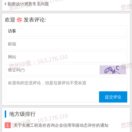
勘察设计资质常见问题
免 责 告 知
欢迎
你
发表评论:
一、本站发布的内容（包括原创及转载自互联网的文字，图
片等资料）版权归作者所有，本站仅供大家学习与参考，请
勿使用于商业用途。如需作商业用途，请与原作者联系。如
未经作者同意，用作商业用途或匿名转载，产生的一切后果
将由您自己承担!作者有权利追究侵权者法律责任；

二、著作权人发现本站有侵害其合法权益的内容或作品，请
及时联系我们给出内容所在的网址，并提供相关证明资料，
在收到相关投诉后，我们会第一时间给予处理；

三、本站发布的软件仅提供给大家学习测试，请诸位用户使
用正版软件，不得商用；

四、本站的文字及图片资料允许您复制、转载和传播，转载
时请您务必先跟我们联系并注明来源；

五、免责声明方:而立居（2li.xyz）、济南工程（微信公众
号jngc2018）;

六、联系方式：☎
19228663320
或者发邮件至
c@2li.xyz
七、补充：
而立声明
、
服务协议
、
隐私政策
、
侵删联系
。
地方级排行
1
关于实施工程造价咨询企业信用等级动态评价的通知