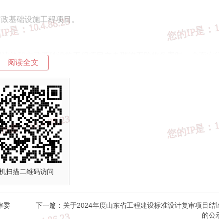
市政基础设施工程项目。
屋建筑和市政基础设施工程项目在办理竣工验收备案时，全面实
阅读全文
电子证照与纸质证照具有同等法律效力,自2024年12月10日起
版竣工验收备案表。
案机关要依托城市工程建设项目审批管理系统，按照竣工验收备
电子证照业务流程（附件4）、竣工验收备案表电子证照编码规
一的电子证照版式，切实做到照面规范、内容全面、数据真实。
在制证后1个工作日内，将电子证照文件（含电子印章）及业务
机扫描二维码访问
管系统每日对电子证照信息进行汇总、归集和存档。
和城乡建设厅服务门户向社会公众提供竣工验收备案表电子证照
审委
下一篇：
关于2024年度山东省工程建设标准设计复审项目结
的公
县（市、区）住房城乡建设（行政审批）部门应在相关办事场