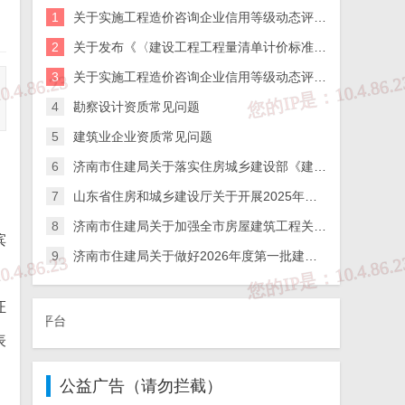
1
关于实施工程造价咨询企业信用等级动态评价的通知
2
关于发布《〈建设工程工程量清单计价标准〉实施指引》的通知
3
关于实施工程造价咨询企业信用等级动态评价的通知
4
勘察设计资质常见问题
5
建筑业企业资质常见问题
6
济南市住建局关于落实住房城乡建设部《建筑施工企业、工程项目安全生产管理机构设置及安全生产管理人员配备办法》的通知
7
山东省住房和城乡建设厅关于开展2025年度全省检测机构第二次能力验证工作的通知
8
济南市住建局关于加强全市房屋建筑工程关键岗位人员到岗履职数字化监管的通知
滨
9
济南市住建局关于做好2026年度第一批建筑施工企业安全生产管理人员考试报名工作的通知
证
①、违法和不良信
表
公益广告（请勿拦截）