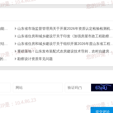
数据共享和业务协调，推动实现政务服务事项“一网通办”。
要充分认识推行竣工验收备案表电子证照的重要意义，加强组织
山东省住房和城乡建设厅关于开展2026年度全省检测机构能力验证工作的通知
山东省市场监督管理局关于开展2026年资质认定检验检测机构
山东省住房和城乡建设厅关于印发《加强房屋市政工程勘察全链条管理实施方案》的通知
务服务平台建设和工程建设项目审批制度改革的整体框架下，
山东省住房和城乡建设厅关于开展2026年度全省建设工程结构质量评价工作的通知
山东省住房和城乡建设厅关于组织开展2026年度山东省工程建设泰山
0日前完成相关信息系统的升级改造以及数据接口的技术开发、管理
重磅落地！山东发布装配式农房建设技术导则，农村自建房迎来标准化新时代
信息互联互通的技术条件。
关于进一步加强工程建设领域实名制考勤与工资支付管理的通知
勘察设计资质常见问题
5日前明确业务、技术联系人，并将接口服务授权申请表（见附件6
行竣工验收备案表电子证照过程中遇到的问题，请及时与省住