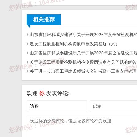
中持续推进电子证照应用，通过相关政务服务系统的
相关推荐
三、组织保障
各级住房城乡建设、行政审批、大数据部门
建设工程质量检测机构资质申报政策答疑（六）
障，统筹协调相关信息系统的业务衔接，在国家政
定工作计划，落实经费保障，于2024年11月3
关于建设工程质量检测机构检测经历认定有关问题的解答
限认证和数据联调测试，满足电子证照业务开展和
各设区市行政审批部门应于2024年11月2
盖单位公章）反馈至省住房城乡建设厅。各市在推
欢迎
你
发表评论:
城乡建设厅联系。
附件：1.竣工验收备案表电子证照样式
2.竣工验收备案表电子证照标准版式