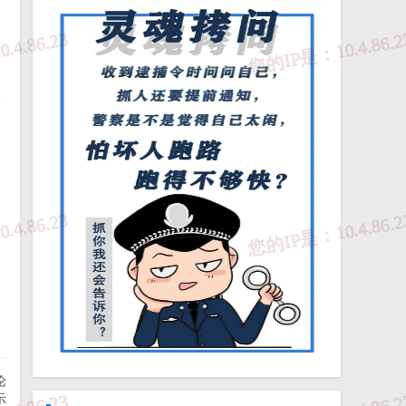
行
，
案
则
信
信
论
示
景