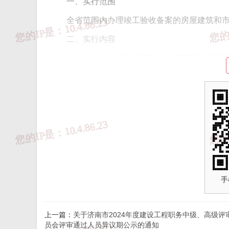
一、实行范围
全省范围内办理竣工验收备案的房屋建筑和
二、实行内容
（一）全面推行电子证照。全省范围内的房
电子证照（证照样式见附件1，标准板式见附件2）。
各级竣工验收备案机关原则上不再制作和发放纸质
（二）统一电子证照标准。各级竣工验收备
表电子证照数据标准（附件3）、竣工验收备案表
（附件5）要求，进行电子证照赋码，形成全省统
（三）归集电子证照信息。各市大数据局应
手
息上传至省电子证照平台。省工程建设项目审批监
（四）加快推进电子证照应用。山东省住房
上一篇：
关于济南市2024年度建设工程职务中级、高级评
员会评审通过人员异议期公示的通知
息公开查询以及二维码扫描验证服务。各设区市、