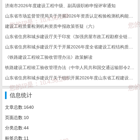
项目“三方一把手”到岗履职行为记分管理工作。
济南市2026年度建设工程中级、副高级职称申报评审通知
山东省市场监督管理局关于开展2026年资质认定检验检测机构能力验证工作的通知
第二章 记分实施
建设工程质量检测机构资质申报政策答疑（六）
第六条 记分评价以项目为基本单位，以项目“三方一
山东省住房和城乡建设厅关于印发《加强房屋市政工程勘察全链条管理实施方案》的通知
把手”为基本对象，项目得分为项目“三方一把手”平均得
山东省住房和城乡建设厅关于开展2026年度全省建设工程结构质量评价工作的通知
《铁路建设工程竣工验收管理办法》政策解读
分。
铁路建设工程竣工验收管理办法（中华人民共和国交通运输部令2026年第12号）
第七条 市住房城乡建设主管部门建立全市统一的记
山东省住房和城乡建设厅关于组织开展2026年度山东省工程建设泰山杯奖申报工作的通知
分管理平台，负责相应的业务指导、检查和监督等工作，定
信息统计
期发布记分结果。有关单位和个人可以按照有关规定在管理
文章总数:1640
平台上查询记分有关信息。
页面总数:10
第八条 市、区县（功能区）住房城乡建设主管部门
分类总数:44
负责抽查检查，其监督机构负责其监督工程项目“三方一把
标签总数:11