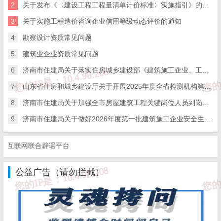
2
关于发布《〈建设工程工程量清单计价标准〉实施指引》的通知
第二条 本意见适用于济南市行政区域内，从事房屋
3
关于实施工程造价咨询企业信用等级动态评价的通知
建筑工程施工活动的建设单位、施工单位、监理单位法定代
4
勘察设计资质常见问题
表人及建设单位项目负责人、施工单位项目经理、监理单位
5
建筑业企业资质常见问题
6
济南市住建局关于落实住房城乡建设部《建筑施工企业、工程项目安全生产管理机构设置及安全生产管理人员配备办法》的通知
总监理工程师（以下简称项目“三方一把手”）到岗履职行为
7
山东省住房和城乡建设厅关于开展2025年度全省检测机构第二次能力验证工作的通知
记分管理。
8
济南市住建局关于加强全市房屋建筑工程关键岗位人员到岗履职数字化监管的通知
建设、施工、监理单位在全市行政区对应的所有项目
9
济南市住建局关于做好2026年度第一批建筑施工企业安全生产管理人员考试报名工作的通知
负责人平均分为本单位及法定代表人得分。
联网联合辟谣平台
第三条 建设单位应履行工程质量安全首要责任；施
公益广告（请勿拦截）
工单位应履行工程质量安全主体责任，并履行指导、监督、
管理专业分包单位到岗履职的职责；监理单位应履行维护公
共安全和公共利益的监督职责。