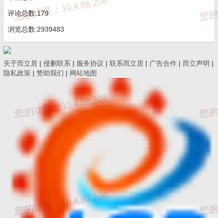
手”日常记分登记、告知、复核和记分处理等。
评论总数:179
浏览总数:2939483
第九条 利害关系人对记分有异议的，可以个人或单
位的名义向项目监督机构提出异议。经项目监督机构复核，
关于而立居
|
侵删联系
|
服务协议
|
联系而立居
|
广告合作
|
而立声明
|
原记分分值、内容需要调整的，相应记分分值予以变更或撤
隐私政策
|
赞助我们
|
网站地图
销。
利害关系人对监督机构复核仍存在异议的,可在10个工
作日内以个人或单位的名义向市住房城乡建设局申请复审。
第三章 记分标准、分值和周期
第十条 项目“三方一把手”到岗履职分为违法违规记
分和奖励记分两部分，初始分值为零，违法违规记分和奖励
记分合并累计为最终记分，最高记分分值不封顶。