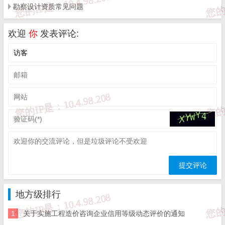
勘察设计资质常见问题
（试行）
欢迎
你
发表评论:
第一章 总则
第一条 为贯彻落实《山东省2023年市级政府质量工
作评议方案》（鲁质强发〔2024〕1号）《山东省住房和城
乡建设厅安全生产委员会关于印发<山东省房屋市政施工企
业（项目）安全生产分类分级监督管理工作指导意见>的通
知》等精神，推动全市房屋建筑施工高质量发展和高水平安
全，根据《住房和城乡建设部关于落实建设单位工程质量首
地方级排行
要责任的通知》（建质规〔2020〕9号）及省住房城乡建设
1
关于实施工程造价咨询企业信用等级动态评价的通知
厅有关要求，结合本市实际，制定本意见。