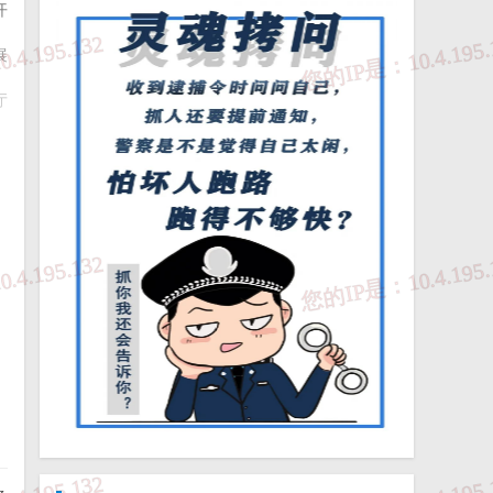
开
展
厅
公
计
有
命