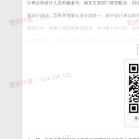
计单位和设计人员积极参与，相关主管部门密切配合，回访工
展设计回访，工作完成量位居全国第一。部分设计单位除
回访工作，体现了强烈的责任担当。2024年11月15日
作典型发言，济南市住房和城乡建设局、省建筑设计研究
为激励全省勘察设计单位和从业人员践行“设计为民
益行动中表现突出的济南市住房和城乡建设局等8家主管部
人员，予以通报表扬。
希望受到表扬的集体和个人珍惜荣誉、再接再厉，
关部门和有关单位做好隐患问题整改销号工作。全省勘察
至上，发挥专业技术优势，勇于承担社会责任，为推动住
手