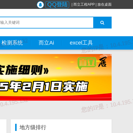
|
而立工程APP
|
放在桌面
检测系统
而立Ai
excel工具
地方级排行