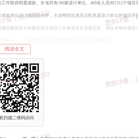
作取得明显成效。全省共有180家设计单位、469名人员对2312个项目
完成本单位设计项目回访外，主动帮助完成无法联系原设计单位的项目开
，住房城乡建设部大跨建筑设计回访工作推进会在济南召开，省住房城乡建设
院有限公司、山东建筑大学设计集团有限公司介绍了经验做法。
阅读全文
”的宗旨，积极参与社会公益活动，经研究决定，对在大跨建筑设计回访
门、山东建筑大学设计集团有限公司等16家设计单位和范红刚等21名设
接续奋斗、再创佳绩。各地要深化落实此次设计回访公益行动成果，协助
设计行业要以表现突出的设计单位和设计人员为榜样，坚持人民至上、生
建事业高质量发展贡献力量！
机扫描二维码访问