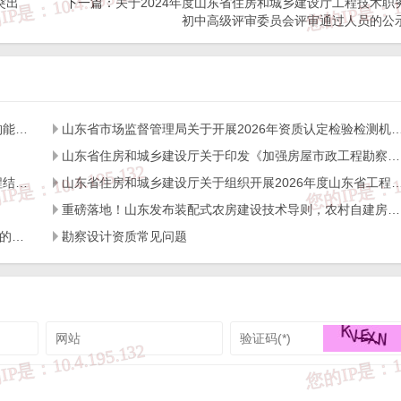
突出
下一篇：
关于2024年度山东省住房和城乡建设厅工程技术职
.doc
初中高级评审委员会评审通过人员的公
山东省住房和城乡建设
山东省住房和城乡建设厅关于开展2026年度全省检测机构能力验证工作的通知
山东省市场监督管理局关于开展2026年资质认定检验检测机构
山东省住房和城乡建设厅关于印发《加强房屋市政工程勘察全链条管理实施方案》的通知
2025年1月8
山东省住房和城乡建设厅关于开展2026年度全省建设工程结构质量评价工作的通知
山东省住房和城乡建设厅关于组织开展2026年度山东省工程建设泰山
重磅落地！山东发布装配式农房建设技术导则，农村自建房迎来标准化新时代
关于进一步加强工程建设领域实名制考勤与工资支付管理的通知
勘察设计资质常见问题
，图片等资料）版权归作者所有，本站仅供大家学习与参考，请勿使用
经作者同意，用作商业用途或匿名转载，产生的一切后果将由您自己承
，请及时联系我们给出内容所在的网址，并提供相关证明资料，在收到