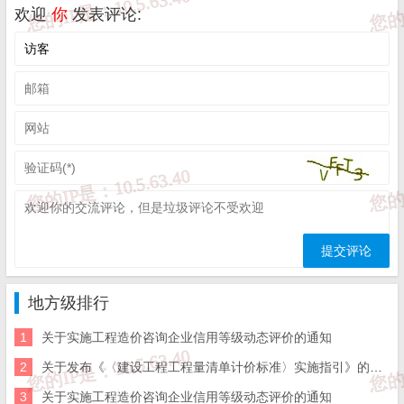
在收到相关投诉后，我们会第一时间给予处理；

欢迎
你
发表评论:
三、本站发布的软件仅提供给大家学习测试，请诸位用户使
用正版软件，不得商用；

四、本站的文字及图片资料允许您复制、转载和传播，转载
时请您务必先跟我们联系并注明来源；

五、免责声明方:而立居（2li.xyz）、济南工程（微信公众
号jngc2018）;

六、联系方式：☎
19228663320
或者发邮件至
c@2li.xyz
七、补充：
而立声明
、
服务协议
、
隐私政策
、
侵删联系
。
地方级排行
1
关于实施工程造价咨询企业信用等级动态评价的通知
2
关于发布《〈建设工程工程量清单计价标准〉实施指引》的通知
3
关于实施工程造价咨询企业信用等级动态评价的通知