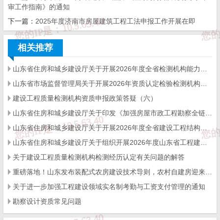
审工作指南》的通知
下一篇：
2025年度济南市房屋建筑工程工法申报工作开展在即
济南市住房和
城乡建设局
相关推荐
2025年1
山东省住房和城乡建设厅关于开展2026年度全省检测机构能力验证工作的通知
月14日
山东省市场监督管理局关于开展2026年资质认定检验检测机构能力验证工作的通知
建设工程质量检测机构资质申报政策答疑（六）
来源：
济南市住建局
山东省住房和城乡建设厅关于印发《加强房屋市政工程勘察全链条管理实施方案》的通知
山东省住房和城乡建设厅关于开展2026年度全省建设工程结构质量评价工作的通知
山东省住房和城乡建设厅关于组织开展2026年度山东省工程建设泰山杯奖申报工作的通知
免 责 告 知
关于建设工程质量检测机构检测经历认定有关问题的解答
一、本站发布的内容（包括原创及转载自互联网的文字，图
重磅落地！山东发布装配式农房建设技术导则，农村自建房迎来标准化新时代
片等资料）版权归作者所有，本站仅供大家学习与参考，请
勿使用于商业用途。如需作商业用途，请与原作者联系。如
关于进一步加强工程建设领域实名制考勤与工资支付管理的通知
未经作者同意，用作商业用途或匿名转载，产生的一切后果
勘察设计资质常见问题
将由您自己承担!作者有权利追究侵权者法律责任；

二、著作权人发现本站有侵害其合法权益的内容或作品，请
及时联系我们给出内容所在的网址，并提供相关证明资料，