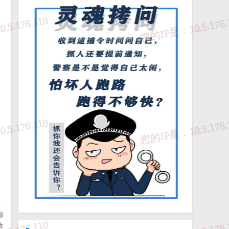
厅
日
标
告