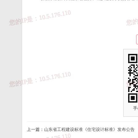
来源：
山东省住建厅
免 责 告 知
手
一、本站发布的内容（包括原创及转载自互联网的文字
于商业用途。如需作商业用途，请与原作者联系。如未
上一篇：
山东省工程建设标准《住宅设计标准》发布公告
担!作者有权利追究侵权者法律责任；

二、著作权人发现本站有侵害其合法权益的内容或作品