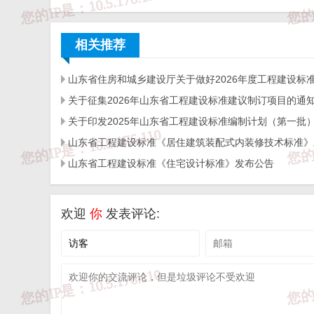
相关投诉后，我们会第一时间给予处理；

三、本站发布的软件仅提供给大家学习测试，请诸位用
四、本站的文字及图片资料允许您复制、转载和传播，
五、免责声明方:而立居（2li.xyz）、济南工程（微信公众
相关推荐
六、联系方式：☎
19228663320
或者发邮件至
c@2li.x
七、补充：
而立声明
、
服务协议
、
隐私政策
、
侵删联系
关于征集2026年山东省工程建设标准建议制订项目的通
山东省工程建设标准《住宅设计标准》发布公告
欢迎
你
发表评论: