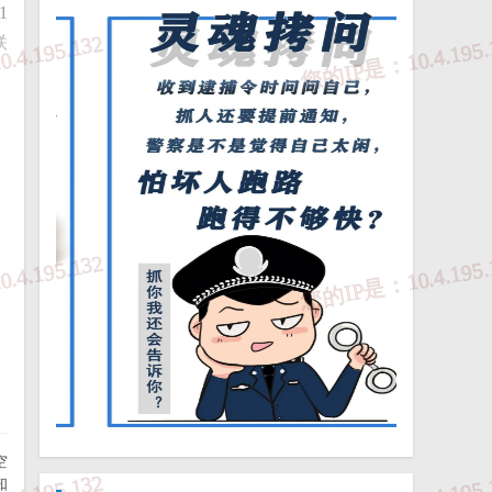
1
联
厅
日
空
知