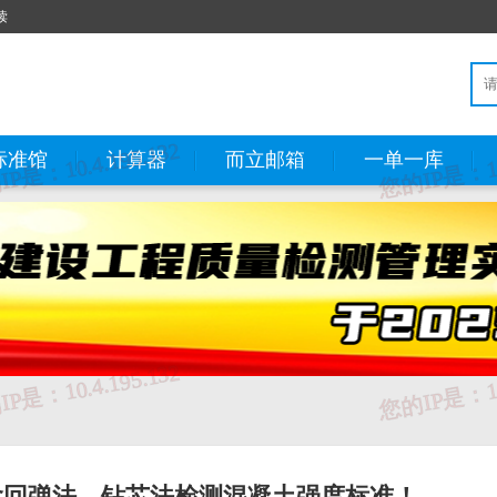
读
标准馆
计算器
而立邮箱
一单一库
含回弹法、钻芯法检测混凝土强度标准！