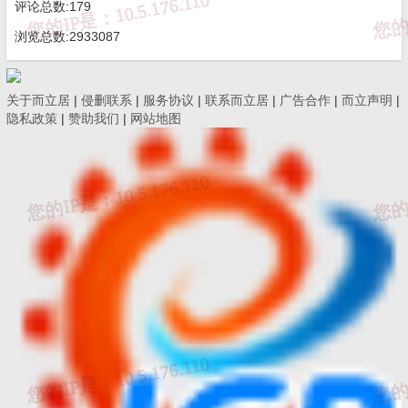
评论总数:179
浏览总数:2933087
关于而立居
|
侵删联系
|
服务协议
|
联系而立居
|
广告合作
|
而立声明
|
隐私政策
|
赞助我们
|
网站地图