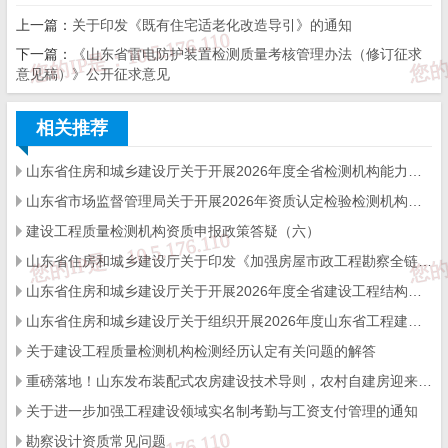
2025年4月14日
上一篇：
​关于印发《既有住宅适老化改造导引》的通知
下一篇：
《山东省雷电防护装置检测质量考核管理办法（修订征求
意见稿）》公开征求意见
来源：
济南市住建局
相关推荐
免 责 告 知
山东省住房和城乡建设厅关于开展2026年度全省检测机构能力验证工作的通知
山东省市场监督管理局关于开展2026年资质认定检验检测机构能力验证工作的通知
一、本站发布的内容（包括原创及转载自互联网的文字，图
建设工程质量检测机构资质申报政策答疑（六）
片等资料）版权归作者所有，本站仅供大家学习与参考，请
勿使用于商业用途。如需作商业用途，请与原作者联系。如
山东省住房和城乡建设厅关于印发《加强房屋市政工程勘察全链条管理实施方案》的通知
未经作者同意，用作商业用途或匿名转载，产生的一切后果
将由您自己承担!作者有权利追究侵权者法律责任；

山东省住房和城乡建设厅关于开展2026年度全省建设工程结构质量评价工作的通知
二、著作权人发现本站有侵害其合法权益的内容或作品，请
及时联系我们给出内容所在的网址，并提供相关证明资料，
山东省住房和城乡建设厅关于组织开展2026年度山东省工程建设泰山杯奖申报工作的通知
在收到相关投诉后，我们会第一时间给予处理；

三、本站发布的软件仅提供给大家学习测试，请诸位用户使
关于建设工程质量检测机构检测经历认定有关问题的解答
用正版软件，不得商用；

四、本站的文字及图片资料允许您复制、转载和传播，转载
重磅落地！山东发布装配式农房建设技术导则，农村自建房迎来标准化新时代
时请您务必先跟我们联系并注明来源；

五、免责声明方:而立居（2li.xyz）、济南工程（微信公众
关于进一步加强工程建设领域实名制考勤与工资支付管理的通知
号jngc2018）;

六、联系方式：☎
19228663320
或者发邮件至
c@2li.xyz
勘察设计资质常见问题