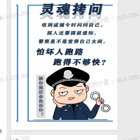
。
加
局
日
典