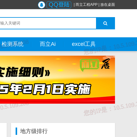
|
而立工程APP
|
放在桌面
检测系统
而立Ai
excel工具
地方级排行