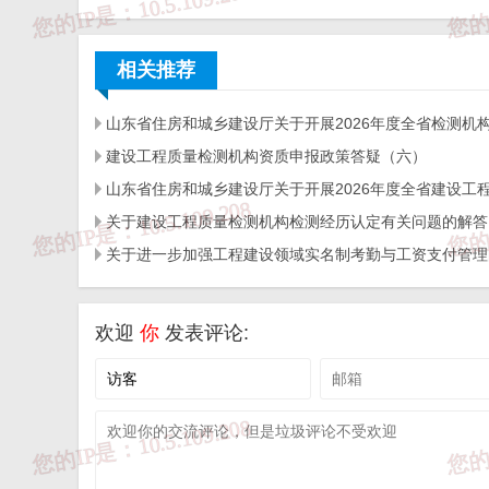
免 责 告 知
相关推荐
一、本站发布的内容（包括原创及转载自互联网的文字
于商业用途。如需作商业用途，请与原作者联系。如未
建设工程质量检测机构资质申报政策答疑（六）
担!作者有权利追究侵权者法律责任；

二、著作权人发现本站有侵害其合法权益的内容或作品
相关投诉后，我们会第一时间给予处理；

三、本站发布的软件仅提供给大家学习测试，请诸位用
关于建设工程质量检测机构检测经历认定有关问题的解答
四、本站的文字及图片资料允许您复制、转载和传播，
五、免责声明方:而立居（2li.xyz）、济南工程（微信公众
六、联系方式：☎
19228663320
或者发邮件至
c@2li.x
七、补充：
而立声明
、
服务协议
、
隐私政策
、
侵删联系
欢迎
你
发表评论: