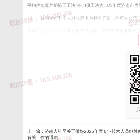
平构件智能养护施工工法”等23项工法为2025年度济南市房
任何单位和个人对公示名单持有异议，均可在公示
盖单位公章；以个人名义反映情况的，应署明真实姓名和
联系电话：0531—51705641、51705661，邮箱：sj
附件：1.
2025年度济南市房屋建筑工程工法名单.xlsx
2.
2025年度济南市房屋建筑工程典型工法名单.xlsx
手
上一篇：
济南人社局关于做好2025年度专业技术人员继续
来源：
济南市住建局
有关工作的通知