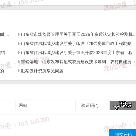
山东省住房和城乡建设厅关于开展2026年度全省检测机构能力验证工作的通知
山东省市场监督管理局关于开展2026年资质认定检验检测机构
，图片等资料）版权归作者所有，本站仅供大家学习与参考，请勿使用
经作者同意，用作商业用途或匿名转载，产生的一切后果将由您自己承
山东省住房和城乡建设厅关于印发《加强房屋市政工程勘察全链条管理实施方案》的通知
，请及时联系我们给出内容所在的网址，并提供相关证明资料，在收到
山东省住房和城乡建设厅关于开展2026年度全省建设工程结构质量评价工作的通知
山东省住房和城乡建设厅关于组织开展2026年度山东省工程建设泰山
户使用正版软件，不得商用；

重磅落地！山东发布装配式农房建设技术导则，农村自建房迎来标准化新时代
转载时请您务必先跟我们联系并注明来源；

号jngc2018）;

关于进一步加强工程建设领域实名制考勤与工资支付管理的通知
勘察设计资质常见问题
yz
。