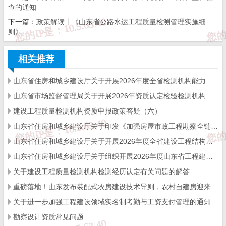
查的通知
下一篇：
山东省公路水运工程质量检测管理
政策解读丨《山东省公路水运工程质量检测管理实施细
实施细则
则》
相关推荐
第一章 总 则
第一条 为加强公路水运工程质量检测管理，保证公路水运工
山东省住房和城乡建设厅关于开展2026年度全省检测机构能力验证工作的通知
山东省市场监督管理局关于开展2026年资质认定检验检测机构能力验证工作的通知
程质量及人民生命和财产安全，根据《建设工程质量管理条例》
建设工程质量检测机构资质申报政策答疑（六）
《公路水运工程质量检测管理办法》等法规、规章和有关规定，结
山东省住房和城乡建设厅关于印发《加强房屋市政工程勘察全链条管理实施方案》的通知
合本省实际，制定本细则。
山东省住房和城乡建设厅关于开展2026年度全省建设工程结构质量评价工作的通知
山东省住房和城乡建设厅关于组织开展2026年度山东省工程建设泰山杯奖申报工作的通知
第二条 本细则适用于本省行政区域内公路水运工程质量检测
关于建设工程质量检测机构检测经历认定有关问题的解答
机构、质量检测活动及其监督管理工作。
重磅落地！山东发布装配式农房建设技术导则，农村自建房迎来标准化新时代
关于进一步加强工程建设领域实名制考勤与工资支付管理的通知
本细则所称公路水运工程质量检测，是指按照《公路水运工
勘察设计资质常见问题
程质量检测管理办法》规定取得公路水运工程质量检测机构资质的