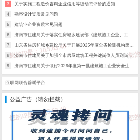
3
关于实施工程造价咨询企业信用等级动态评价的通知
省交通运输工程质量监督机构具体承担以下事项的技术服务
4
勘察设计资质常见问题
和事务性工作：
5
建筑业企业资质常见问题
6
济南市住建局关于落实住房城乡建设部《建筑施工企业、工程项目安全生产管理机构设置及安全生产管理人员配备办法》的通知
（一）检测机构资质审批和延续审批受理前申请材料审查；
7
山东省住房和城乡建设厅关于开展2025年度全省检测机构第二次能力验证工作的通知
（二）资质审批专家技术评审活动组织及监督管理；
8
济南市住建局关于加强全市房屋建筑工程关键岗位人员到岗履职数字化监管的通知
（三）质量检测比对试验和质量检测活动监督管理；
9
济南市住建局关于做好2026年度第一批建筑施工企业安全生产管理人员考试报名工作的通知
（四）质量检测信用评价；
互联网联合辟谣平台
（五）检测机构信息变更、证书更换；
公益广告（请勿拦截）
（六）质量检测专家库管理；
（七）省交通运输主管部门交办的其他工作。
第五条 设区的市交通运输主管部门按照职责和管理权限，负
责本行政区域内质量检测活动的监督管理，主要包括：