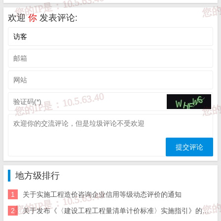
公路水运工程质量检测机构（以下简称检测机构），根据国家有关
欢迎
你
发表评论:
法律、法规的规定，依据相关技术标准、规范、规程，对公路水运
工程所用材料、构配件、工程制品、工程实体等进行的质量检测活
动。
第三条 公路水运工程质量检测（以下简称质量检测）活动应
当遵循科学、严谨、客观、公正、独立的原则。
第四条 省交通运输主管部门负责本省检测机构公路水运工程
乙级和丙级、桥梁隧道工程专项以及水运工程材料类乙级和丙级、
地方级排行
水运工程结构类乙级的资质许可，负责质量检测信用管理、质量检
1
关于实施工程造价咨询企业信用等级动态评价的通知
测活动监督检查和秩序维护，指导设区的市交通运输主管部门质量
2
关于发布《〈建设工程工程量清单计价标准〉实施指引》的通知
检测管理工作，依法处理违反质量检测管理规定的行为。