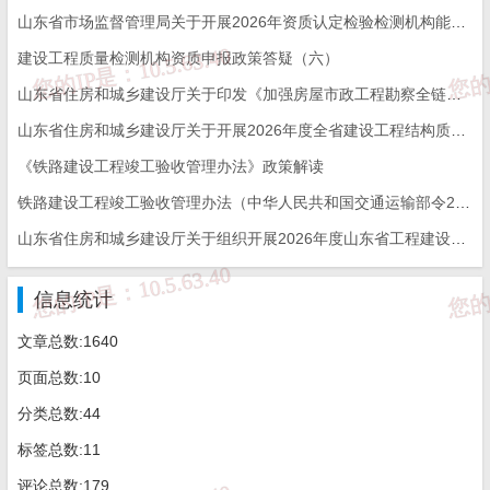
（一）对质量检测活动的监督检查以及秩序维护；
山东省市场监督管理局关于开展2026年资质认定检验检测机构能力验证工作的通知
（二）质量检测信用管理；
建设工程质量检测机构资质申报政策答疑（六）
（三）依法处理违反质量检测管理规定的行为。
山东省住房和城乡建设厅关于印发《加强房屋市政工程勘察全链条管理实施方案》的通知
山东省住房和城乡建设厅关于开展2026年度全省建设工程结构质量评价工作的通知
第六条 各级交通运输主管部门应当加强质量检测管理信息化
《铁路建设工程竣工验收管理办法》政策解读
建设，逐步实现省、市、县质量检测信息共享。
铁路建设工程竣工验收管理办法（中华人民共和国交通运输部令2026年第12号）
第二章 检测机构资质管理
山东省住房和城乡建设厅关于组织开展2026年度山东省工程建设泰山杯奖申报工作的通知
第七条 检测机构资质分为公路工程和水运工程专业。
信息统计
申请公路工程甲级、交通工程专项，水运工程材料类甲级、
文章总数:1640
结构类甲级检测机构资质的，应当向交通运输部提交申请。
页面总数:10
申请公路工程乙级、丙级和桥梁隧道工程专项，水运工程材
分类总数:44
标签总数:11
料类乙级、丙级和结构类乙级检测机构资质的，应当按照本细则规
评论总数:179