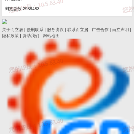
定向省交通运输主管部门提交申请。
浏览总数:2939483
第八条 申请检测机构资质的检测机构（以下简称申请人）应
当具备《公路水运工程质量检测管理办法》第九条规定的相应资质
关于而立居
|
侵删联系
|
服务协议
|
联系而立居
|
广告合作
|
而立声明
|
隐私政策
|
赞助我们
|
网站地图
条件。人员应当与申请人签订有效的劳动合同或者聘用合同，并依
法缴纳社会保险。
第九条 申请人应当按照本细则检测机构资质申请材料清单
（见附件1）相关要求，通过公路水运工程质量检测管理信息系统向
省交通运输主管部门提交申请材料，并对其申请材料的真实性、准
确性负责。
第十条 省交通运输主管部门收到申请材料后，应当组织省交
通运输工程质量监督机构进行受理审查，并作出是否受理的决定。