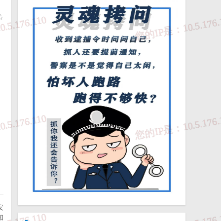
位
绿
2
安
知