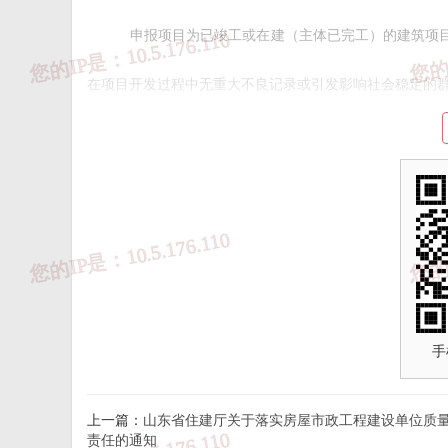
申报项目为已竣工或在建（主体已完工）的建筑项
在项目开发过程中无重大不良记录或引发影响社会稳定的
（一）高星级绿色建筑试点
1.按照国家《绿色建筑评价标准》（
GB/T 50378-20
色建筑标准进行设计并完成预评价，在2026年12月底前
2.住宅建筑小区或组团面积不小于3万平方米；公共
（二）超低能耗与近零能耗建筑试点
手
1.按照国家《近零能耗建筑技术标准》（GB/T 51350
上一篇：
山东省住建厅关于落实房屋市政工程建设单位质
4）、《超低能耗公共建筑技术标准》（DB37/T 5237-20
责任的通知