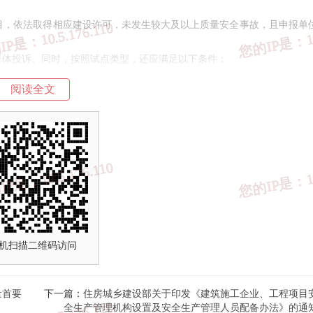
目，依法取得相应建设许可，未发生较大及以上质量安全事故，且申报单
群体投诉。同时，按照试点类型，还应满足以下条件：
阅读全文
19
）或山东省《绿色建筑评价标准》（DB37/T 5097-2021）二星级及以上
竣工验收并获得相应星级标识。
建筑单体建筑面积不小于5000平方米，群体建筑面积不小于2万平方米。
机扫描二维码访问
-2019）或山东省《近零能耗居住建筑节能设计标准》（DB37/T 5074-20
量首要
下一篇：
住房城乡建设部关于印发《建筑施工企业、工程项目
22）设计，在2026年12月底前竣工验收。
全生产管理机构设置及安全生产管理人员配备办法》的通