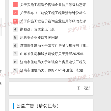
1
关于实施工程造价咨询企业信用等级动态评价的通知
2
关于发布《〈建设工程工程量清单计价标准〉实施指引》的通知
3
关于实施工程造价咨询企业信用等级动态评价的通知
4
勘察设计资质常见问题
5
建筑业企业资质常见问题
6
济南市住建局关于落实住房城乡建设部《建筑施工企业、工程项目安全生产管理机构设置及安全生产管理人员配备办法》的通知
7
山东省住房和城乡建设厅关于开展2025年度全省检测机构第二次能力验证工作的通知
8
济南市住建局关于加强全市房屋建筑工程关键岗位人员到岗履职数字化监管的通知
9
济南市住建局关于做好2026年度第一批建筑施工企业安全生产管理人员考试报名工作的通知
作
项
①、违法和不良信息举报热线：
公益广告（请勿拦截）