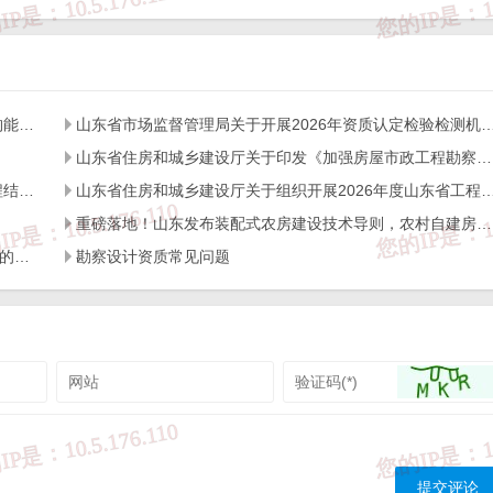
），建筑面积不小于5000平方米。
山东省住房和城乡建设厅关于开展2026年度全省检测机构能力验证工作的通知
山东省市场监督管理局关于开展2026年资质认定检验检测机构
碳量等指标满足山东省《零碳建筑评价导则》（JD37-001-2025）要求；
山东省住房和城乡建设厅关于印发《加强房屋市政工程勘察全链条管理实施方案》的通知
山东省住房和城乡建设厅关于开展2026年度全省建设工程结构质量评价工作的通知
山东省住房和城乡建设厅关于组织开展2026年度山东省工程建设泰山
抵消后的年碳排放总量应小于等于零，且碳抵消比例不超过基准区域碳排
重磅落地！山东发布装配式农房建设技术导则，农村自建房迎来标准化新时代
关于进一步加强工程建设领域实名制考勤与工资支付管理的通知
勘察设计资质常见问题
小于5000平方米。其中，园区不包括工业园区。
节能改造节能率提升到75%以上，公共建筑改造后节能率提升到65%以上
》（GB/T 51141-2015）要求。