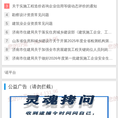
3
关于实施工程造价咨询企业信用等级动态评价的通知
责”原则，各区县（功能区）对辖区内治理拖欠农民工工资
4
勘察设计资质常见问题
工作负总责，要及时组织对本地农民工清欠工作进行认真排
5
建筑业企业资质常见问题
查梳理，发现问题及时落实整改，特别是对旧村（居）改
6
济南市住建局关于落实住房城乡建设部《建筑施工企业、工程项目安全生产管理机构设置及安全生产管理人员配备办法》的通知
造、招商引资、安置房等政府、投融资平台实施的建设工
7
山东省住房和城乡建设厅关于开展2025年度全省检测机构第二次能力验证工作的通知
8
济南市住建局关于加强全市房屋建筑工程关键岗位人员到岗履职数字化监管的通知
程，应当按照国家有关规定将所需资金落实到位，不得由承
9
济南市住建局关于做好2026年度第一批建筑施工企业安全生产管理人员考试报名工作的通知
包企业垫资，相关工作要在区县范围内解决，保障本地农民
工工资按时足额发放，确保不出现因拖欠农民工工资而发生
谣平台
群体性事件。
公益广告（请勿拦截）
二、进一步落实保障农民工工资支付各项制度
（一）全面落实工程款支付担保制度。
严格执行
《山
东省工程建设领域工程款支付担保实施办法（试行）》（鲁