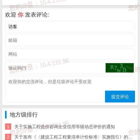
审核施工总承包企业已完成施工产值中的人工费，并督促施
工单位按时完成工资支付表编制、审核、公示以及提报监管
欢迎
你
发表评论:
银行等工作。
（
二）落实清欠监管责任。
各区县（功能区）住建部
门按照行业管理职责，受理建筑领域拖欠农民工工资投诉举
报，协同做好清欠维权工作。负责推进在建建筑工程项目农
民工实名制管理、专用账户管理等制度落实，严肃查处拖欠
农民工工资投诉举报案件中存在的违法发包、分包或转包等
行为；对经核算确认，仍不履行农民工工资支付主体责任的
企业、单位和个人，及时移送劳动保障监察部门立案处理，
地方级排行
并按有关规定对其采取联合惩戒措施。
1
关于实施工程造价咨询企业信用等级动态评价的通知
2
关于发布《〈建设工程工程量清单计价标准〉实施指引》的通知
（三）落实清欠属地责任。
按照
“属地管理、分级负