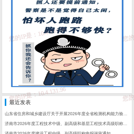
建建管字〔
2022〕5号），
工程合同总价（暂估价）
300万元
以上、合同工期3个月以上的建设工程，建设单位应当向承
包单位提供工程款支付担保。政府投资工程可凭财政部门出
具的项目资金落实证明替代工程款支付担保函件。各区县
（功能区）住建部门要依法督促建设单位落实工程款支付担
保制度。
（二）全面落实农民工工资专用账户管理制度。
施工
企业建立人工费用与其他工程款分账管理制度，推动农民工
最近发表
工资与工程材料款等相分离。施工企业应在工程项目所在地
山东省住房和城乡建设厅关于开展2026年度全省检测机构能力验证工作的通知
银行开设农民工工资专用账户，专项用于支付农民工工资。
济南市2026年度工程技术中级、副高级和基层工程技术高级职称申报评审的通知
各区县（功能区）住建部门要加大对农民工工资资金拨付和
济南市2026年度建设工程中级、副高级职称申报评审通知