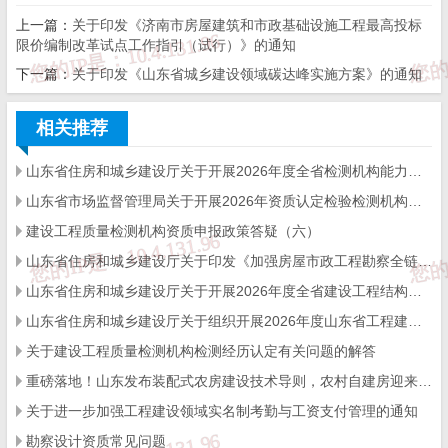
一、进一步明晰建筑领域保障农民工工资支付工作责
上一篇：
关于印发《济南市房屋建筑和市政基础设施工程最高投标
限价编制改革试点工作指引（试行）》的通知
任
下一篇：
关于印发《山东省城乡建设领域碳达峰实施方案》的通知
（一）落实清欠主体责任。
一是压紧建设单位首要责
相关推荐
任，国有资金投资项目必须落实资金或明确资金来源，开发
企业必须严格执行工程款支付担保、按月拨付人工费等制
山东省住房和城乡建设厅关于开展2026年度全省检测机构能力验证工作的通知
山东省市场监督管理局关于开展2026年资质认定检验检测机构能力验证工作的通知
度。二是压实总包单位主体责任，总承包企业对所承包的农
建设工程质量检测机构资质申报政策答疑（六）
民工工资支付负总责，落实好实名制管理等各项制度，确保
山东省住房和城乡建设厅关于印发《加强房屋市政工程勘察全链条管理实施方案》的通知
依法将工资按月足额支付给农民工本人。三是压实专业（劳
山东省住房和城乡建设厅关于开展2026年度全省建设工程结构质量评价工作的通知
山东省住房和城乡建设厅关于组织开展2026年度山东省工程建设泰山杯奖申报工作的通知
务）分包直接责任，做好实名核算农民工工资，并委托总承
关于建设工程质量检测机构检测经历认定有关问题的解答
包企业代发工资。四是压实监理单位的监督责任，将建筑工
重磅落地！山东发布装配式农房建设技术导则，农村自建房迎来标准化新时代
程项目农民工工资支付情况纳入监理日志内容，按相关标准
关于进一步加强工程建设领域实名制考勤与工资支付管理的通知
勘察设计资质常见问题