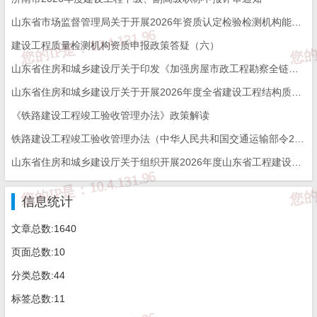
专用账户的监督和检查，确保资金到位、专款专用。
山东省市场监督管理局关于开展2026年资质认定检验检测机构能力验证工作的通知
（三）全面落实农民工实名制管理制度。
施工总承包
建设工程质量检测机构资质申报政策答疑（六）
企业负责所承建项目的农民工实名制管理工作，在项目开工
山东省住房和城乡建设厅关于印发《加强房屋市政工程勘察全链条管理实施方案》的通知
山东省住房和城乡建设厅关于开展2026年度全省建设工程结构质量评价工作的通知
前，到工程所在地住建部门按规定开设农民工工资专用账
《铁路建设工程竣工验收管理办法》政策解读
户，申请平台建档。施工总承包企业所承建的工程项目要设
铁路建设工程竣工验收管理办法（中华人民共和国交通运输部令2026年第12号）
立劳资专管员，专职负责劳动合同的签订、劳务人员花名
山东省住房和城乡建设厅关于组织开展2026年度山东省工程建设泰山杯奖申报工作的通知
册、考勤记录、进出场登记、工资支付等管理工作，全面落
信息统计
实对分包企业劳动用工的监管责任。对不按要求实行实名制
文章总数:1640
管理、不按规定考勤发放工资的企业，一旦发生用工混乱、
页面总数:10
拖欠农民工工资等事件，应当予以从严从重处理。
分类总数:44
（四）全面落实建设单位按规定拨付人工费制度。
建
标签总数:11