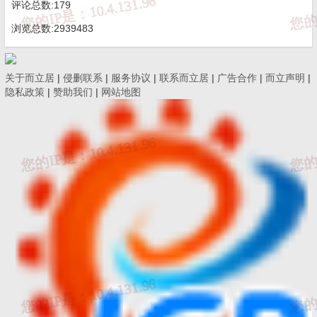
评论总数:179
设单位应当按照工程施工合同约定的比例和时间，于每月
15
浏览总数:2939483
日前将本月人工费用拨付到农民工工资专用账户。建设单位
应当落实人工费用与其他工程款分账管理制度。人工费用占
关于而立居
|
侵删联系
|
服务协议
|
联系而立居
|
广告合作
|
而立声明
|
工程款的比例不低于20%，满足按月足额支付农民工工资的
隐私政策
|
赞助我们
|
网站地图
要求。
（五）全面落实总包代发工资制度。
督促施工企业为
招用的农民工办理实名制工资银行卡，按月考核农民工工作
量并编制工资支付表，经农民工签字确认后，交开户银行通
过其设立的工资专户直接将工资划入农民工个人银行卡。分
包企业将农民工工资委托施工总承包企业直接代发。对工期
不足
1个月的短期或临时性用工，可以现金方式支付，并做