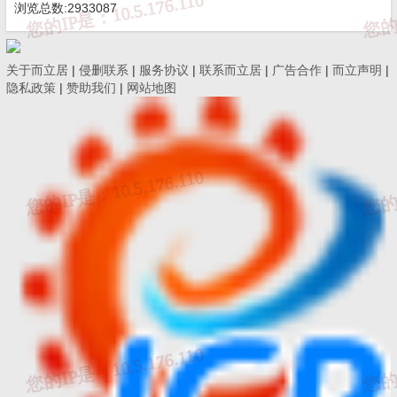
效性有影响的设备（包括用于测量环境条件等辅助测量设备）实施
浏览总数:2933087
检定、校准或核查，保证数据、结果满足计量溯源性要求。
（三）检验检测机构如使用标准物质，应当满足计量溯源性要
关于而立居
|
侵删联系
|
服务协议
|
联系而立居
|
广告合作
|
而立声明
|
隐私政策
|
赞助我们
|
网站地图
求。
第十二条
检验检测机构应当建立保证其检验检测活动独立、公
正、科学、诚信的管理体系，并确保该管理体系能够得到有效、可
控、稳定实施，持续符合检验检测机构资质认定条件以及相关要
求。
（一）检验检测机构应当依据法律法规、标准（包括但不限于国
家标准、行业标准、国际标准）的规定制定完善的管理体系文件，
包括政策、制度、计划、程序和作业指导书等。检验检测机构建立
的管理体系应当符合自身实际情况并有效运行。
（二）检验检测机构应当依法开展有效的合同审查。对相关要
求、标书、合同的偏离、变更应当征得客户同意并通知相关人员。
（三）检验检测机构选择和购买的服务、供应品应当符合检验检