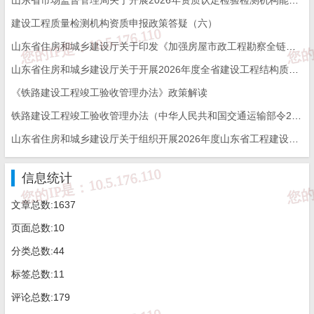
（二）检验检测机构人员的受教育程度、专业技术背景和工作经
建设工程质量检测机构资质申报政策答疑（六）
历、资质资格、技术能力应当符合工作需要。
山东省住房和城乡建设厅关于印发《加强房屋市政工程勘察全链条管理实施方案》的通知
（三）检验检测报告授权签字人应当具有中级及以上相关专业技
山东省住房和城乡建设厅关于开展2026年度全省建设工程结构质量评价工作的通知
术职称或者同等能力，并符合相关技术能力要求。
《铁路建设工程竣工验收管理办法》政策解读
第十条
检验检测机构应当具有固定的工作场所，工作环境符合检
验检测要求。
铁路建设工程竣工验收管理办法（中华人民共和国交通运输部令2026年第12号）
山东省住房和城乡建设厅关于组织开展2026年度山东省工程建设泰山杯奖申报工作的通知
（一）检验检测机构具有符合标准或者技术规范要求的检验检测
场所，包括固定的、临时的、可移动的或者多个地点的场所。
信息统计
（二）检验检测工作环境及安全条件符合检验检测活动要求。
文章总数:1637
第十一条
检验检测机构应当具备从事检验检测活动所必需的检验
页面总数:10
检测设备设施。
分类总数:44
（一）检验检测机构应当配备具有独立支配使用权、性能符合工
标签总数:11
作要求的设备和设施。
评论总数:179
（二）检验检测机构应当对检验检测数据、结果的准确性或者有