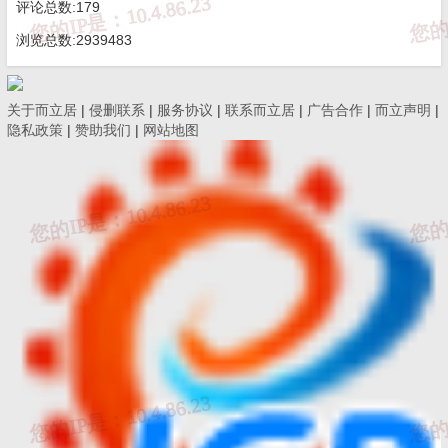
评论总数:179
实提高从业人员执业水平。
浏览总数:2939483
（二）各市要切实做好竞赛活动的组织、协调工作，及时将
关于而立居
|
侵删联系
|
服务协议
|
联系而立居
|
广告合作
|
而立声明
|
竞赛开展情况上报组委会，确保竞赛顺利举行。
隐私政策
|
赞助我们
|
网站地图
（三）各市应严肃赛场纪律，保证竞赛成绩公平公正，对预
决赛中的雷同卷选手取消参赛资格，且不计取所在单位的团体成
绩。竞赛相关费用由组织单位保障，不得向参赛单位和人员收取参
赛费用。
联系人：刘震南、张强，联系电话：0531-51765504、809730
87，邮箱：lzn7067@shandong.cn。
附件：1.2023年度山东省数字造价应用（安装工程）技能大