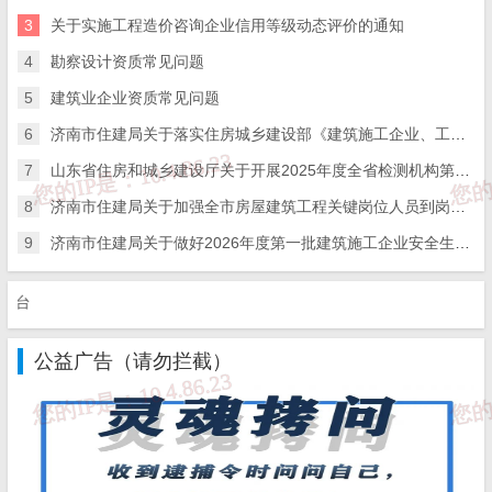
决赛市级代表队报名表》（附件2）和《2023年度山东省数字造价应
3
关于实施工程造价咨询企业信用等级动态评价的通知
用（安装工程）技能大赛决赛选手登记表》（附件3）。
4
勘察设计资质常见问题
5
建筑业企业资质常见问题
（四）决赛暂定2023年10月中旬，具体时间、地点等另行通
6
济南市住建局关于落实住房城乡建设部《建筑施工企业、工程项目安全生产管理机构设置及安全生产管理人员配备办法》的通知
知。
7
山东省住房和城乡建设厅关于开展2025年度全省检测机构第二次能力验证工作的通知
三、奖项设置
8
济南市住建局关于加强全市房屋建筑工程关键岗位人员到岗履职数字化监管的通知
9
济南市住建局关于做好2026年度第一批建筑施工企业安全生产管理人员考试报名工作的通知
（一）个人奖项。
决赛设一等奖
3名，二等奖6名，三等奖9
名。对其中个人总成绩第1名的选手，依程序向省总工会申报“山东
①、
省五一劳动奖章”。对其中具有一级注册造价工程师执业资格的选
公益广告（请勿拦截）
手，同时颁发“2023年度山东省金牌造价师”奖项。
（二）团体奖项。
预赛参赛超过
10人的企业，按个人成绩前1
0名的总成绩进行全省排名，对前10名企业颁发“预赛团体优胜奖”；