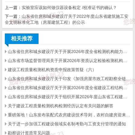
（一）参赛对象。
全省住房城乡建设系统从事工程造价工作
上一篇：
实验室应该如何做仪器设备检定 /校准证书的确认？
（安装专业），遵纪守法，具有良好职业道德，且与单位签订劳动
下一篇：
山东省住房和城乡建设厅关于2022年度山东省建筑施工安
全文明标准化工地（房屋建筑工程）的公示
合同的在职职工。
相关推荐
（二）竞赛内容。
竞赛内容以安装工程造价专业人员应知应
山东省住房和城乡建设厅关于开展2026年度全省检测机构能力验证工作的通知
会内容为主，具体内容详见《
2023年度山东省数字造价应用（安装
山东省市场监督管理局关于开展2026年资质认定检验检测机构能力验证工作的通知
工程）技能大赛技术文件》（省住房城乡建设厅网站“标准造价”专
建设工程质量检测机构资质申报政策答疑（六）
栏http://zjt.shandong.gov.cn）。
山东省住房和城乡建设厅关于印发《加强房屋市政工程勘察全链条管理实施方案》的通知
山东省住房和城乡建设厅关于开展2026年度全省建设工程结构质量评价工作的通知
（三）竞赛组织。
竞赛分预赛和决赛两个阶段进行。预赛实
山东省住房和城乡建设厅关于组织开展2026年度山东省工程建设泰山杯奖申报工作的通知
行个人赛，选手采用线上答题方式参赛。预赛结束后，各市从预赛
关于建设工程质量检测机构检测经历认定有关问题的解答
重磅落地！山东发布装配式农房建设技术导则，农村自建房迎来标准化新时代
选手中选拔
10人组成市代表队，参加决赛。决赛分为个人赛和团体
关于进一步加强工程建设领域实名制考勤与工资支付管理的通知
赛，个人赛采用集中线上答题方式，团体赛采用现场竞答方式，个
勘察设计资质常见问题