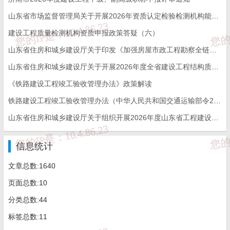
业学院。
山东省市场监督管理局关于开展2026年资质认定检验检测机构能力验证工作的通知
技术支持：广联达科技股份有限公司、斯维尔科技股份有限
建设工程质量检测机构资质申报政策答疑（六）
山东省住房和城乡建设厅关于印发《加强房屋市政工程勘察全链条管理实施方案》的通知
公司、国泰新点软件股份有限公司、福莱易通软件有限公司。
山东省住房和城乡建设厅关于开展2026年度全省建设工程结构质量评价工作的通知
山东省建设工会、山东省工程建设标准造价中心、山东省工
《铁路建设工程竣工验收管理办法》政策解读
程建设标准造价协会、山东城市建设职业学院联合成立竞赛组委
铁路建设工程竣工验收管理办法（中华人民共和国交通运输部令2026年第12号）
山东省住房和城乡建设厅关于组织开展2026年度山东省工程建设泰山杯奖申报工作的通知
会，负责竞赛组织实施工作。
各设区市住房城乡建设局，负责预赛的组织实施及决赛的准
信息统计
备工作。
文章总数:1640
页面总数:10
五、工作要求
分类总数:44
（一）各市要高度重视，加大宣传力度，广泛动员组织工程
标签总数:11
造价从业人员深入开展职业培训、岗位练兵、技能竞赛等活动，切