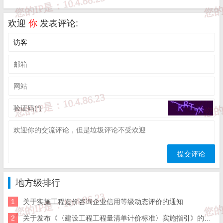
人赛总成绩排名前8名的代表队，选定3名选手参加团体赛。
欢迎
你
发表评论:
二、竞赛时间和程序
（一）
2023年6月12日
至7月9日，参赛选手登录省住房城乡建
设厅网站“标准造价”专栏（http://zjt.shandong.gov.cn）中的“技能竞赛
报名系统”进行报名。
（二）
2023年7月21日上午9:00
至11:30，参赛选手登录“技能
竞赛在线比赛系统”在线进行预赛。各市竞赛组织机构原则上应统一
安排地点，集中参赛，具体地点由各市自行确定。
地方级排行
（三）2023年8月25日前，各市根据预赛成绩确定市代表队人
1
关于实施工程造价咨询企业信用等级动态评价的通知
选，并报送《2023年度山东省数字造价应用（安装工程）技能大赛
2
关于发布《〈建设工程工程量清单计价标准〉实施指引》的通知