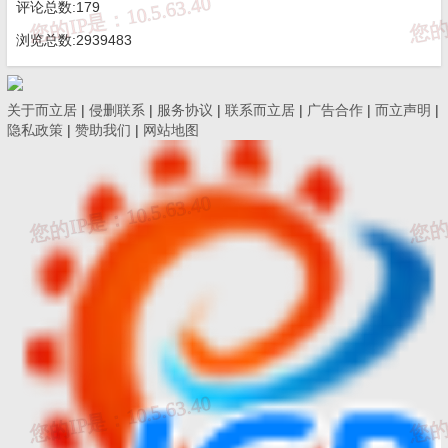
评论总数:179
浏览总数:2939483
关于而立居
|
侵删联系
|
服务协议
|
联系而立居
|
广告合作
|
而立声明
|
隐私政策
|
赞助我们
|
网站地图