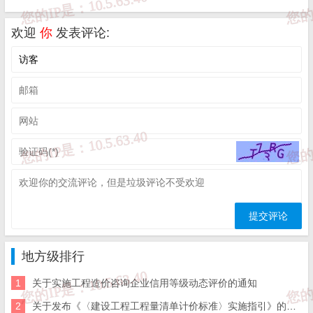
一、本站发布的内容（包括原创及转载自互联网的文字，图
片等资料）版权归作者所有，本站仅供大家学习与参考，请
勿使用于商业用途。如需作商业用途，请与原作者联系。如
欢迎
你
发表评论:
未经作者同意，用作商业用途或匿名转载，产生的一切后果
将由您自己承担!作者有权利追究侵权者法律责任；

二、著作权人发现本站有侵害其合法权益的内容或作品，请
及时联系我们给出内容所在的网址，并提供相关证明资料，
在收到相关投诉后，我们会第一时间给予处理；

三、本站发布的软件仅提供给大家学习测试，请诸位用户使
用正版软件，不得商用；

四、本站的文字及图片资料允许您复制、转载和传播，转载
时请您务必先跟我们联系并注明来源；

五、免责声明方:而立居（2li.xyz）、济南工程（微信公众
号jngc2018）;

六、联系方式：☎
19228663320
或者发邮件至
c@2li.xyz
七、补充：
而立声明
、
服务协议
、
隐私政策
、
侵删联系
。
地方级排行
1
关于实施工程造价咨询企业信用等级动态评价的通知
2
关于发布《〈建设工程工程量清单计价标准〉实施指引》的通知