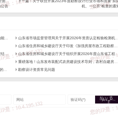
全面
下一篇：
关于联合开展2023年度勘察设计行业市场和质量“双
的公告
机、一公开”检查的通
，图片等资料）版权归作者所有，本站仅供大家学习与参考，请勿使用
经作者同意，用作商业用途或匿名转载，产生的一切后果将由您自己承
，请及时联系我们给出内容所在的网址，并提供相关证明资料，在收到
山东省住房和城乡建设厅关于开展2026年度全省检测机构能力验证工作的通知
山东省市场监督管理局关于开展2026年资质认定检验检测机构
户使用正版软件，不得商用；

山东省住房和城乡建设厅关于印发《加强房屋市政工程勘察全链条管理实施方案》的通知
转载时请您务必先跟我们联系并注明来源；

号jngc2018）;

山东省住房和城乡建设厅关于开展2026年度全省建设工程结构质量评价工作的通知
山东省住房和城乡建设厅关于组织开展2026年度山东省工程建设泰山
yz
。
重磅落地！山东发布装配式农房建设技术导则，农村自建房迎来标准化新时代
关于进一步加强工程建设领域实名制考勤与工资支付管理的通知
勘察设计资质常见问题