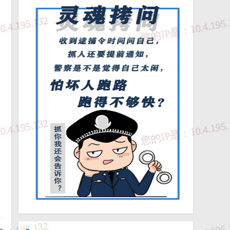
局
心
日