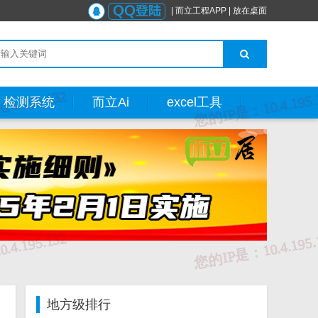
|
而立工程APP
|
放在桌面
检测系统
而立Ai
excel工具
地方级排行