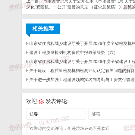
上一篇：
市场监管总局关于公开征求《市场监管总局 关于
深化“双随机、一公开”监管的意见 （征求意见稿）》意见
免 责 告 知
一、本站发布的内容（包括原创及转载自互联网的文字
相关推荐
于商业用途。如需作商业用途，请与原作者联系。如未
担!作者有权利追究侵权者法律责任；

二、著作权人发现本站有侵害其合法权益的内容或作品
相关投诉后，我们会第一时间给予处理；

三、本站发布的软件仅提供给大家学习测试，请诸位用
建设工程质量检测机构资质申报政策答疑（六）
四、本站的文字及图片资料允许您复制、转载和传播，
五、免责声明方:而立居（2li.xyz）、济南工程（微信公众
六、联系方式：☎
19228663320
或者发邮件至
c@2li.x
七、补充：
而立声明
、
服务协议
、
隐私政策
、
侵删联系
关于建设工程质量检测机构检测经历认定有关问题的解答
欢迎
你
发表评论: