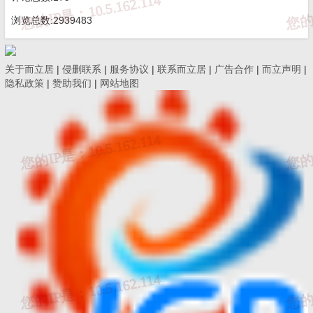
浏览总数:2939483
关于而立居
|
侵删联系
|
服务协议
|
联系而立居
|
广告合作
|
而立声明
|
隐私政策
|
赞助我们
|
网站地图