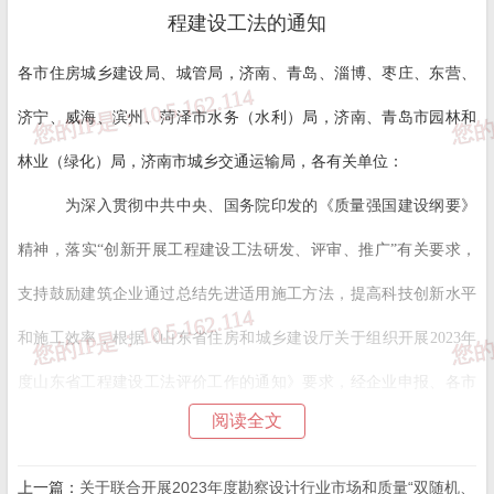
程建设工法的通知
各市住房城乡建设局、城管局，济南、青岛、淄博、枣庄、东营、
济宁、威海、滨州、菏泽市水务（水利）局，济南、青岛市园林和
林业（绿化）局，济南市城乡交通运输局，各有关单位：
为深入贯彻中共中央、国务院印发的《质量强国建设纲要》
精神，落实“创新开展工程建设工法研发、评审、推广”有关要求，
支持鼓励建筑企业通过总结先进适用施工方法，提高科技创新水平
和施工效率，根据《山东省住房和城乡建设厅关于组织开展2023年
度山东省工程建设工法评价工作的通知》要求，经企业申报、各市
阅读全文
推荐、专家评价、信用核查、集中评审、网上公示等程序，确定“悬
挂式预应力倾斜大悬挑钢结构体系施工工法”等606项工法为2023年
上一篇：
关于联合开展2023年度勘察设计行业市场和质量“双随机、