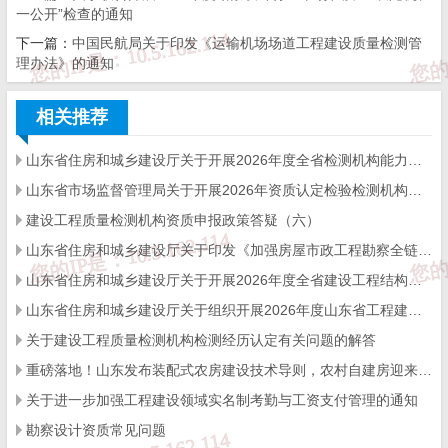
一公开”检查的通知
度山东省工程建设工法，确定“分段组合桩施工工法”等29项工法为2
下一篇：
中国民航局关于印发《运输机场场道工程建设质量检测管
023年度山东省工程建设典型工法，现予以公布。
理办法》的通知
相关推荐
附件：1.2023年度山东省工程建设工法公布名单（房屋建筑
山东省住房和城乡建设厅关于开展2026年度全省检测机构能力验证工作的通知
及其他类）
山东省市场监督管理局关于开展2026年资质认定检验检测机构能力验证工作的通知
2.2023年度山东省工程建设工法公布名单（市政基
建设工程质量检测机构资质申报政策答疑（六）
山东省住房和城乡建设厅关于印发《加强房屋市政工程勘察全链条管理实施方案》的通知
础设施类）
山东省住房和城乡建设厅关于开展2026年度全省建设工程结构质量评价工作的通知
3.2023年度山东省工程建设工法公布名单（园林绿
山东省住房和城乡建设厅关于组织开展2026年度山东省工程建设泰山杯奖申报工作的通知
化类）
关于建设工程质量检测机构检测经历认定有关问题的解答
重磅落地！山东发布装配式农房建设技术导则，农村自建房迎来标准化新时代
4.2023年度山东省工程建设典型工法公布名单
关于进一步加强工程建设领域实名制考勤与工资支付管理的通知
附件1-4.zip
勘察设计资质常见问题