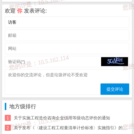
欢迎
你
发表评论:
山东省住房和城乡建设厅
2023年9月21日
来源:
山东省住建厅
免 责 告 知
一、本站发布的内容（包括原创及转载自互联网的文字，图
地方级排行
片等资料）版权归作者所有，本站仅供大家学习与参考，请
勿使用于商业用途。如需作商业用途，请与原作者联系。如
1
关于实施工程造价咨询企业信用等级动态评价的通知
未经作者同意，用作商业用途或匿名转载，产生的一切后果
将由您自己承担!作者有权利追究侵权者法律责任；

2
关于发布《〈建设工程工程量清单计价标准〉实施指引》的通知
二、著作权人发现本站有侵害其合法权益的内容或作品，请
及时联系我们给出内容所在的网址，并提供相关证明资料，