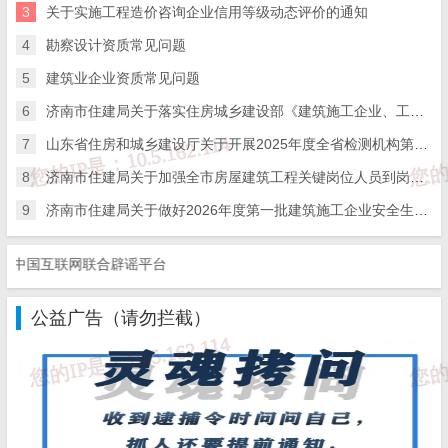
3
关于实施工程造价咨询企业信用等级动态评价的通知
在收到相关投诉后，我们会第一时间给予处理；

三、本站发布的软件仅提供给大家学习测试，请诸位用户使
4
勘察设计资质常见问题
用正版软件，不得商用；

四、本站的文字及图片资料允许您复制、转载和传播，转载
5
建筑业企业资质常见问题
时请您务必先跟我们联系并注明来源；

五、免责声明方:而立居（2li.xyz）、济南工程（微信公众
6
号jngc2018）;

济南市住建局关于落实住房城乡建设部《建筑施工企业、工程项目安全生产管理机构设置及安全生产管理人员配备办法》的通知
六、联系方式：☎
19228663320
或者发邮件至
c@2li.xyz
七、补充：
而立声明
、
服务协议
、
隐私政策
、
侵删联系
。
7
山东省住房和城乡建设厅关于开展2025年度全省检测机构第二次能力验证工作的通知
8
济南市住建局关于加强全市房屋建筑工程关键岗位人员到岗履职数字化监管的通知
9
济南市住建局关于做好2026年度第一批建筑施工企业安全生产管理人员考试报名工作的通知
国互联网联合辟谣平台
公益广告（请勿拦截）