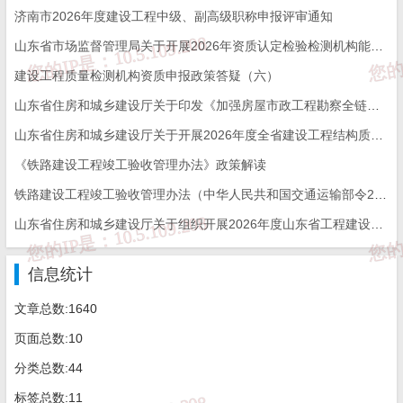
济南市历
高
济南市2026年度建设工程中级、副高级职称申报评审通知
孙
城区城乡
级
本
建筑
8
男
53
山东省市场监督管理局关于开展2026年资质认定检验检测机构能力验证工作的通知
波
建设综合
工
科
工程
建设工程质量检测机构资质申报政策答疑（六）
服务中心
程
师
山东省住房和城乡建设厅关于印发《加强房屋市政工程勘察全链条管理实施方案》的通知
山东省住房和城乡建设厅关于开展2026年度全省建设工程结构质量评价工作的通知
高
《铁路建设工程竣工验收管理办法》政策解读
范
山东佳烨
级
计算
本
9
国
男
50
检验检测
工
机及
铁路建设工程竣工验收管理办法（中华人民共和国交通运输部令2026年第12号）
科
庆
有限公司
程
应用
山东省住房和城乡建设厅关于组织开展2026年度山东省工程建设泰山杯奖申报工作的通知
师
信息统计
山东省建
高
设建工工
级
建设
文章总数:1640
1
李
本
男
55
程质量检
工
经济
页面总数:10
0
强
科
测有限公
程
管理
分类总数:44
司
师
标签总数:11