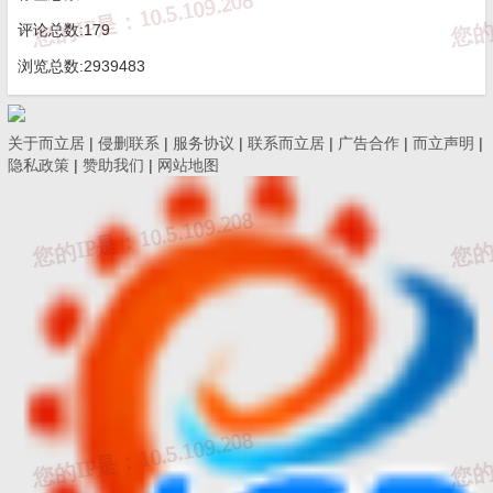
高
评论总数:179
济南市章
本
窦
级
硅酸
浏览总数:2939483
1
丘区工程
科/
家
男
48
工
盐工
1
质量与安
学
锋
程
程
全中心
士
关于而立居
|
侵删联系
|
服务协议
|
联系而立居
|
广告合作
|
而立声明
|
师
隐私政策
|
赞助我们
|
网站地图
高
商河县建
赵
级
1
筑工程质
本
土木
贵
男
53
工
2
量检测有
科
工程
辉
程
限公司
师
高
平阴县建
级
1
王
本
土木
男
49
筑工程质
工
3
晖
科
工程
量检测站
程
师