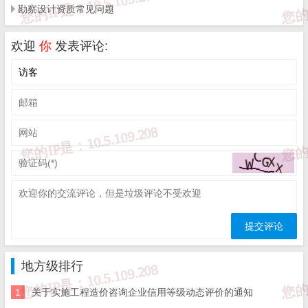
勘察设计资质常见问题
序
姓
性
年
职
历/
所学
单位
号
名
别
龄
称
学
专业
欢迎
你
发表评论:
位
正
高
本
万
济南市工
硅酸
级
科/
1
立
男
48
程质量与
盐工
工
学
华
安全中心
程
程
士
师
正
高
本
水利
岳
济南市工
级
科/
水电
2
成
男
47
程质量与
工
学
建筑
地方级排行
山
安全中心
程
士
工程
1
关于实施工程造价咨询企业信用等级动态评价的通知
师