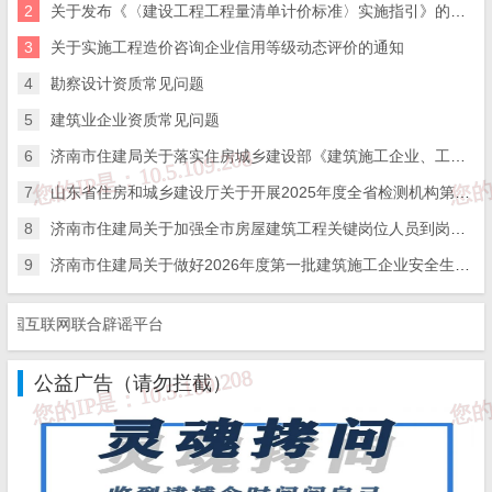
2
关于发布《〈建设工程工程量清单计价标准〉实施指引》的通知
高
3
关于实施工程造价咨询企业信用等级动态评价的通知
济南市工
级
4
勘察设计资质常见问题
王
本
经济
3
男
49
程质量与
工
志
科
管理
5
建筑业企业资质常见问题
安全中心
程
6
济南市住建局关于落实住房城乡建设部《建筑施工企业、工程项目安全生产管理机构设置及安全生产管理人员配备办法》的通知
师
7
山东省住房和城乡建设厅关于开展2025年度全省检测机构第二次能力验证工作的通知
高
硕
8
济南市住建局关于加强全市房屋建筑工程关键岗位人员到岗履职数字化监管的通知
杨
济南市工
级
士
岩土
9
济南市住建局关于做好2026年度第一批建筑施工企业安全生产管理人员考试报名工作的通知
4
志
男
39
程质量与
工
研
工程
琛
安全中心
程
究
互联网联合辟谣平台
师
生
公益广告（请勿拦截）
正
高
本
建筑
郑
济南市工
级
科/
材料
5
光
男
59
程质量与
工
学
与制
明
安全中心