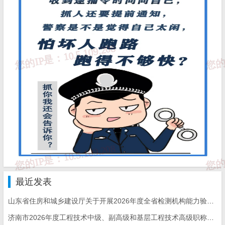
程
士
品
师
高
本
孙
济南市工
级
给排
科/
6
晓
女
41
程质量与
工
水工
硕
晶
安全中心
程
程
士
师
正
高
本
无机
董
济南市工
级
科/
非金
7
全
男
54
程质量与
工
学
属材
文
安全中心
程
士
料
最近发表
师
山东省住房和城乡建设厅关于开展2026年度全省检测机构能力验证工作的通知
正
济南市2026年度工程技术中级、副高级和基层工程技术高级职称申报评审的通知