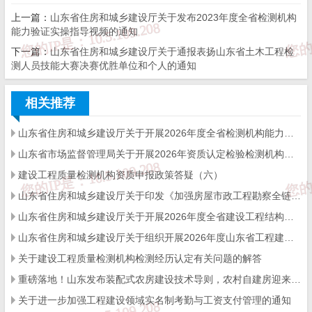
下区朝山街25号503室，邮政编码：250001，电子邮箱：sdzljd_zy@s
上一篇：
山东省住房和城乡建设厅关于发布2023年度全省检测机构
能力验证实操指导视频的通知
handong.cn。
下一篇：
山东省住房和城乡建设厅关于通报表扬山东省土木工程检
测人员技能大赛决赛优胜单位和个人的通知
附件：山东省建设工程质量检测机构资质评审专家名单.pdf
相关推荐
山东省住房和城乡建设厅关于开展2026年度全省检测机构能力验证工作的通知
山东省市场监督管理局关于开展2026年资质认定检验检测机构能力验证工作的通知
建设工程质量检测机构资质申报政策答疑（六）
山东省住房和城乡建设厅关于印发《加强房屋市政工程勘察全链条管理实施方案》的通知
山东省住房和城乡建设厅
山东省住房和城乡建设厅关于开展2026年度全省建设工程结构质量评价工作的通知
2023年12月13日
山东省住房和城乡建设厅关于组织开展2026年度山东省工程建设泰山杯奖申报工作的通知
关于建设工程质量检测机构检测经历认定有关问题的解答
建设工程质量检测机构资质评审专家名单
重磅落地！山东发布装配式农房建设技术导则，农村自建房迎来标准化新时代
关于进一步加强工程建设领域实名制考勤与工资支付管理的通知
学