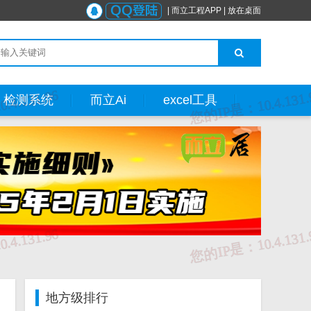
|
而立工程APP
|
放在桌面
检测系统
而立Ai
excel工具
地方级排行