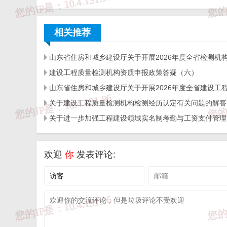
申请人的个人身份证、学历证书、职称证书、职业资格证
人名义单独报送的材料。
相关推荐
（二）审核公布。市住房城乡建设局对提交的申请
查技术专家向社会公布。
建设工程质量检测机构资质申报政策答疑（六）
三、有关事项
关于建设工程质量检测机构检测经历认定有关问题的解答
（一）请各单位将申请材料电子版于7月17日前发送至sjwkcs
（二）申请人及所在单位应确保申请材料的真实性
（三）市住房城乡建设局将根据具体工作安排、项
欢迎
你
发表评论:
评审小组，开展初步设计文件审查的技术支持工作，初步
费支出管理暂行办法》规定执行。
联系人：刘雨涵，联系电话：51705573。