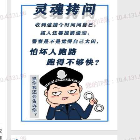
程
等
双
.
知