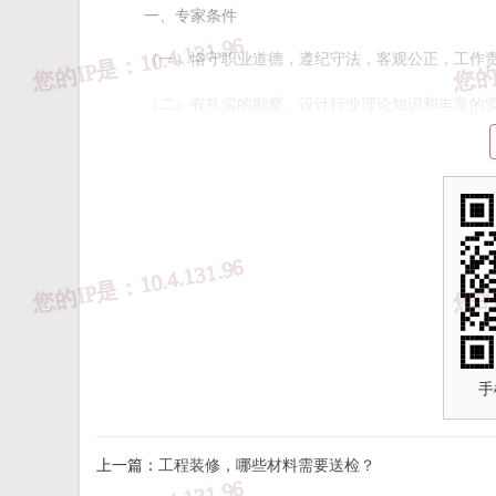
一、专家条件
（一）恪守职业道德，遵纪守法，客观公正，工作
（二）有扎实的勘察、设计行业理论知识和丰富的
（三）具有相关专业（工程勘察、建筑、结构、给
师（岩土）、一级注册结构工程师、一级注册建筑师、注
执业资格的优先。
（四）从事房屋建筑工程勘察、设计工作8年以上。
（五）能协助行业主管部门开展房屋建筑工程项目
（六）身体健康，年龄原则上不超过60周岁。
手
二、征集程序
上一篇：
工程装修，哪些材料需要送检？
（一）申请报送。符合条件的个人，均可自愿提交以