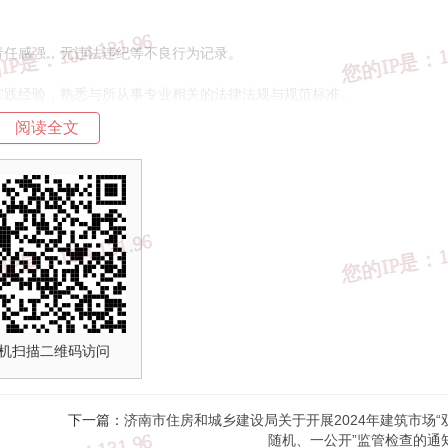
责任感强，无违法违纪等不良行为记录。
实践经验，熟悉与所从事专业相关的法律法规与规范标准。
阅读全文
排水、暖通、电气等）高级工程师及以上技术职称，其中具备注册土木工
册电气工程师（供配电）、注册公用设备工程师（给水排水、暖通空调）
初步设计审查工作。
机扫描二维码访问
下一篇：
济南市住房和城乡建设局关于开展2024年建筑市场“
下材料：1.《房屋建筑工程项目初步设计审查专家申请表》（附件1）；2
随机、一公开”监管检查的通