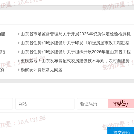
书等扫描件。申请材料由申请人所在单位汇总并审核后统一报送，不接受
组织筛选复核后公示，公示无异议的，将作为房屋建筑工程项目初步设计
山东省住房和城乡建设厅关于开展2026年度全省检测机构能力验证工作的通知
山东省市场监督管理局关于开展2026年资质认定检验检测机构
山东省住房和城乡建设厅关于印发《加强房屋市政工程勘察全链条管理实施方案》的通知
山东省住房和城乡建设厅关于开展2026年度全省建设工程结构质量评价工作的通知
山东省住房和城乡建设厅关于组织开展2026年度山东省工程建设泰山
重磅落地！山东发布装配式农房建设技术导则，农村自建房迎来标准化新时代
jc@jn.shandong.cn。
关于进一步加强工程建设领域实名制考勤与工资支付管理的通知
勘察设计资质常见问题
。
目实际情况等，在正式公布的专家名单中随机抽取规定数量的人员组成专
设计审查相关评审费用由市住房城乡建设局参照《山东省省直部门专家评