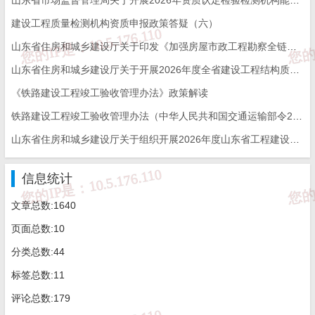
相关材料；
建设工程质量检测机构资质申报政策答疑（六）
（二）国家认监委对申请人提交的书面申请和相关材料进行初审，
山东省住房和城乡建设厅关于印发《加强房屋市政工程勘察全链条管理实施方案》的通知
自收到之日起5个工作日内作出受理或者不予受理的决定，并书面告
山东省住房和城乡建设厅关于开展2026年度全省建设工程结构质量评价工作的通知
知申请人；
《铁路建设工程竣工验收管理办法》政策解读
（三）国家认监委自受理申请之日起45个工作日内，完成对申请人
铁路建设工程竣工验收管理办法（中华人民共和国交通运输部令2026年第12号）
的技术评审，由于申请人整改或者其它自身原因导致无法在规定时
山东省住房和城乡建设厅关于组织开展2026年度山东省工程建设泰山杯奖申报工作的通知
间内完成的情况除外；
（四）资质认定部门应当自收到技术评审结论之日起20个工作日
信息统计
内，作出是否准予许可的书面决定。
文章总数:1640
页面总数:10
分类总数:44
标签总数:11
收费标准及依据
评论总数:179