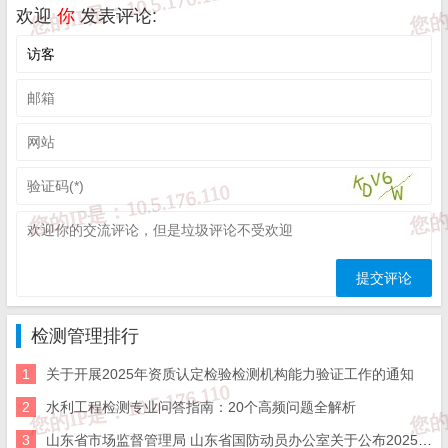
1、
独立法人检验检测机构(外资检验检测机构参照此项执
欢迎
你
发表评论:
行)CMA认证所需申请资料:
《检验检测机构资质认定申请书》
(1份，附省质监局网
站公布格式的电子文本);
法人营业执照、事业单位法人证书或其他法人证明文件
(经营范围应包含检验检测业务）；
实施商事登记制度改革的地区，还应提交经营范围信
息)(1份，需提交原件核对);
组织机构代码证(1份，需提交原件核对，法人营业执
照、组织机构代码证合并为一证的地区，提交法人营业执照
检测管理排行
即可);
1
关于开展2025年资质认定检验检测机构能力验证工作的通知
固定场所产权/使用权证明文件;
2
水利工程检测专业问答指南：20个高频问题全解析
专业技术人员、管理人员劳动关系证明，即社保部门盖
3
山东省市场监督管理局 山东省国防动员办公室关于公布2025年度综合类检验检测机构监督抽查结果的通知
章确认的社保证明1份，需提交原件核对，要求提交三个月