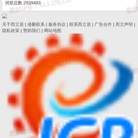
浏览总数:2939483
不收费
关于而立居
|
侵删联系
|
服务协议
|
联系而立居
|
广告合作
|
而立声明
|
隐私政策
|
赞助我们
|
网站地图
申请人权利及义务
（一）依据《行政许可法》等申请人享有以下权利：
1、符合法定条件标准的，申请人有依法取得行政许
可的平等权利，行政机关不得歧视。
2、申请人对行政机关有关行政许可公示内容有要求
解释、说明的权利。
3、申请人对行政机关实施行政许可，享有陈述权、