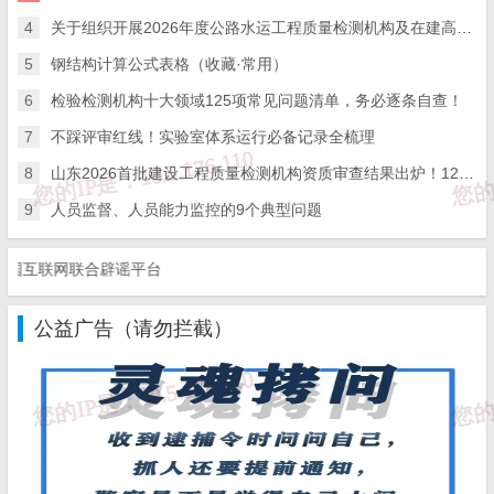
或以上社保证明);
4
关于组织开展2026年度公路水运工程质量检测机构及在建高速公路项目工地试验室比对试验的通知
5
钢结构计算公式表格（收藏·常用）
检验设备独立调配的证明文件(1份，需提交原件核对);
6
检验检测机构十大领域125项常见问题清单，务必逐条自查！
典型检验检测报告或证书(每个类别1份)(注：适用于首
次、扩项，根据评审组长需要再另行提供);
7
不踩评审红线！实验室体系运行必备记录全梳理
8
山东2026首批建设工程质量检测机构资质审查结果出炉！12家企业命运分化，行业洗牌信号明显
管理体系内审、管理评审记录(适用于首次、复查评审);
9
人员监督、人员能力监控的9个典型问题
从事特殊领域检验检测人员资质证明(适用时)。
互联网联合辟谣平台
上述提交材料均需加盖检验检测机构(法人单位)公章。
公益广告（请勿拦截）
2、非独立法人检验检测机构CMA认证所需申请资料:
非独立法人在准备实验室CMA认证资料时，处理以上独
立法人需要准备的材料外，还需要额外准备以下材料：
法人授权文件(1份)