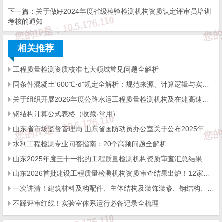
下一篇：
关于做好2024年度省级检验检测机构资质认定评审员培训
申请条件
考核的通知
1、依法成立并能够承担相应法律责任的法人或者其他组织；
相关推荐
2、具有与其从事检验检测活动相适应的检验检测技术人员和管理
工程质量检测资质核准七大领域常见问题全解析
人员；
同条件混凝土“600℃·d”规定全解析：规范来源、计算逻辑与实操要点
3、具有固定的工作场所，工作环境满足检验检测要求；
关于组织开展2026年度公路水运工程质量检测机构及在建高速公路项目工地试验室比对试验的通知
钢结构计算公式表格（收藏·常用）
4、具备从事检验检测活动所必需的检验检测设备设施；
山东省市场监督管理局 山东省国防动员办公室关于公布2025年度综合类检验检测机构监督抽查结果的通知
5、具有并有效运行保证其检验检测活动独立、公正、科学、诚信
水利工程检测专业问答指南：20个高频问题全解析
的管理体系；
山东2025年度三十一批的工程质量检测机构资质审查汇总结果出炉！400+机构通关，行业格局迎新变化
6、符合有关法律法规或者标准、技术规范规定的特殊要求。
山东2026首批建设工程质量检测机构资质审查结果出炉！12家企业命运分化，行业洗牌信号明显
一次讲清！建筑材料及构配件、主体结构及装饰装修、钢结构、地基基础专项最常问的若干个问题
申请材料
不踩评审红线！实验室体系运行必备记录全梳理