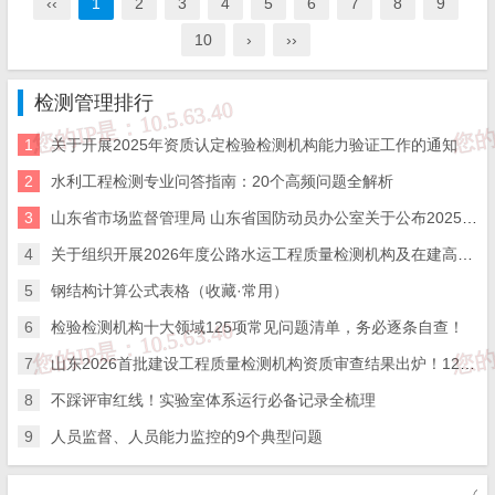
‹‹
1
2
3
4
5
6
7
8
9
10
›
››
检测管理排行
1
关于开展2025年资质认定检验检测机构能力验证工作的通知
2
水利工程检测专业问答指南：20个高频问题全解析
3
山东省市场监督管理局 山东省国防动员办公室关于公布2025年度综合类检验检测机构监督抽查结果的通知
4
关于组织开展2026年度公路水运工程质量检测机构及在建高速公路项目工地试验室比对试验的通知
5
钢结构计算公式表格（收藏·常用）
6
检验检测机构十大领域125项常见问题清单，务必逐条自查！
7
山东2026首批建设工程质量检测机构资质审查结果出炉！12家企业命运分化，行业洗牌信号明显
8
不踩评审红线！实验室体系运行必备记录全梳理
9
人员监督、人员能力监控的9个典型问题