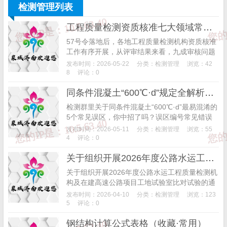
查！
检测管理列表
工程质量检测资质核准七大领域常见问题全解析
57号令落地后，各地工程质量检测机构资质核准
工作有序开展，从评审结果来看，九成审核问题
集中在人员能力培训、仪器设备设施、硬件环境
发布时间：2026-05-22
分类：
检测管理
浏览：42
安全、管理体系、检验检测实施、档案管理、记
8
评论：0
录与报告...
同条件混凝土“600℃·d”规定全解析：规范来源、计算逻辑与实操要点
检测群里关于同条件混凝土“600℃·d”最易混淆的
5个常见误区，你中招了吗？误区编号常见错误
说法正确观点误区一等效养护龄期仍执行“不宜大
发布时间：2026-05-11
分类：
检测管理
浏览：55
于60d”❌错误。GB50204-...
4
评论：0
关于组织开展2026年度公路水运工程质量检测机构及在建高速公路项目工地试验室比对试验的通知
关于组织开展2026年度公路水运工程质量检测机
构及在建高速公路项目工地试验室比对试验的通
知各有关单位：为推动我省公路水运工程质量检
发布时间：2026-04-10
分类：
检测管理
浏览：123
测行业高质量发展，验证质量检测机构及授权工
5
评论：0
地试验室...
钢结构计算公式表格（收藏·常用）