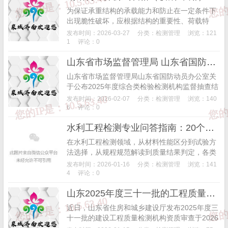
为保证承重结构的承载能力和防止在一定条件下
出现脆性破坏，应根据结构的重要性、荷载特
征、结构形式、应力状态、连接方法、钢材厚度
发布时间：2026-03-27
分类：
检测管理
浏览：121
和工作环境等因素综合考虑，选用合适的钢材牌
1
评论：0
号和材性。承重...
山东省市场监督管理局 山东省国防动员办公室关于公布2025年度综合类检验检测机构监督抽查结果的通知
山东省市场监督管理局山东省国防动员办公室关
于公布2025年度综合类检验检测机构监督抽查结
果的通知各市市场监督管理局、国防动员办公
发布时间：2026-02-07
分类：
检测管理
浏览：140
室：为加强检验检测机构监管，提升检验检测机
6
评论：0
构的检测...
水利工程检测专业问答指南：20个高频问题全解析
在水利工程检测领域，从材料性能区分到试验方
法选择，从规程规范解读到质量结果判定，各类
专业问题常常成为从业者的“拦路虎”。我们精心
发布时间：2026-01-16
分类：
检测管理
浏览：141
整理了20个行业高频问答，覆盖材料检测、结构
4
评论：0
试验、标...
山东2025年度三十一批的工程质量检测机构资质审查汇总结果出炉！400+机构通关，行业格局迎新变化
近日，山东省住房和城乡建设厅发布2025年度三
十一批的建设工程质量检测机构资质审查于2026