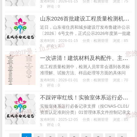
年1月7日完美收官。2025年度审查覆盖全省范围
发布时间：2026-01-15
分类：
检测管理
浏览：75
内多家检测机构的资质申请（新设立及新设立...
3
评论：0
山东2026首批建设工程质量检测机构资质审查结果出炉！12家企业命运分化，行业洗牌信号明显
近日，山东省住房和城乡建设厅发布鲁建许公示
〔2026〕6号文件，正式公示2026年度第一批建
设工程质量检测机构资质审查结果。公示期为20
发布时间：2026-01-15
分类：
检测管理
浏览：85
26年1月14日至2026年1月20日，期间...
6
评论：0
一次讲清！建筑材料及构配件、主体结构及装饰装修、钢结构、地基基础专项最常问的若干个问题
在工程质量检测中，检测人员常常会遇到各类标
准理解、试验方法、样品处理等方面的具体问
题。01建筑材料及构配件问题1：建筑材料及构
发布时间：2026-01-01
分类：
检测管理
浏览：70
配件中的墙板一般都有哪些标准？答：常见的
3
评论：0
有 ...
不踩评审红线！实验室体系运行必备记录全梳理
实验室体系运行必备记录支撑（按CNAS-CL01/
资质认定准则分类）01管理体系文件控制记录文
件批准/发布/修订/作废/回收记录表文件发放与签
发布时间：2025-12-05
分类：
检测管理
浏览：85
收台账（含电子文...
5
评论：0