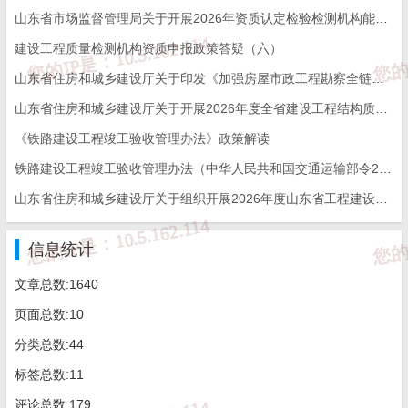
（或专项工
负责分部分项
/
山东省市场监督管理局关于开展2026年资质认定检验检测机构能力验证工作的通知
/
程）进度计划
的工长
建设工程质量检测机构资质申报政策答疑（六）
山东省住房和城乡建设厅关于印发《加强房屋市政工程勘察全链条管理实施方案》的通知
山东省住房和城乡建设厅关于开展2026年度全省建设工程结构质量评价工作的通知
项目质量计划
项目经理
/
/
《铁路建设工程竣工验收管理办法》政策解读
铁路建设工程竣工验收管理办法（中华人民共和国交通运输部令2026年第12号）
临时用电组织
电气工程技术
山东省住房和城乡建设厅关于组织开展2026年度山东省工程建设泰山杯奖申报工作的通知
/
相关部
设计
人员
信息统计
施工检测试验
施工项目技术
文章总数:1640
相关人员
/
计划
负责人
页面总数:10
分类总数:44
防火安全技术
标签总数:11
方案（一级动
项目负责人
/
/
火）
评论总数:179