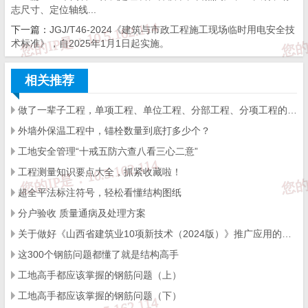
志尺寸、定位轴线...
下一篇：
JGJ/T46-2024《建筑与市政工程施工现场临时用电安全技
防水砂浆
不少于14d
术标准》，自2025年1月1日起实施。
普通后浇带不少于14d
相关推荐
后浇带混凝土
做了一辈子工程，单项工程、单位工程、分部工程、分项工程的划分，你能分清楚吗
防水后浇带不少于
28d
外墙外保温工程中，锚栓数量到底打多少个？
工地安全管理“十戒五防六查八看三心二意”
工程测量知识要点大全，抓紧收藏啦！
泡沫混凝土
不少于
7d
超全平法标注符号，轻松看懂结构图纸
分户验收 质量通病及处理方案
室内地面
不少于
7d
关于做好《山西省建筑业10项新技术（2024版）》推广应用的通知
这300个钢筋问题都懂了就是结构高手
整体（板状）面层
不少于
7d
工地高手都应该掌握的钢筋问题（上）
工地高手都应该掌握的钢筋问题（下）