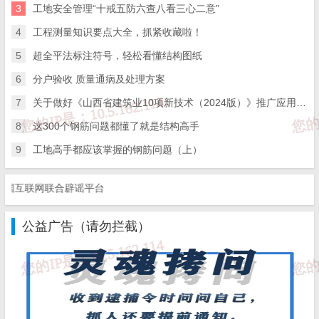
3
工地安全管理“十戒五防六查八看三心二意”
4
工程测量知识要点大全，抓紧收藏啦！
（1）模板露天高空作业
5
超全平法标注符号，轻松看懂结构图纸
（2）高空吊运（吊装）作业
6
分户验收 质量通病及处理方案
六级风
（3）塔吊露天作业
7
关于做好《山西省建筑业10项新技术（2024版）》推广应用的通知
（4）施工电梯运行
8
这300个钢筋问题都懂了就是结构高手
（5）脚手架工程
9
工地高手都应该掌握的钢筋问题（上）
互联网联合辟谣平台
三、
各项方案编制、审批
公益广告（请勿拦截）
方案类型
组织/主持编制
参与编制
审核
项目经理
单位工程施工
项目负责人
部全体管
施工单位主
组织设计
理人员