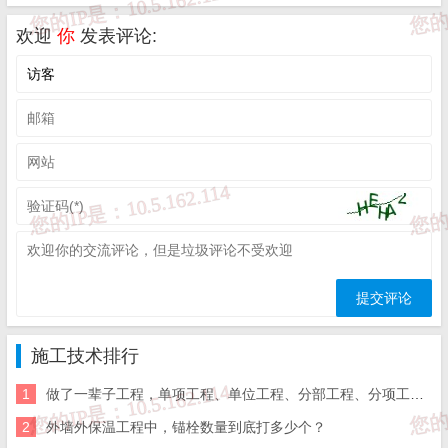
预制构件接缝
不少于14d
欢迎
你
发表评论:
二、
风力总结
最大风级
相关规定
（1）冬期施工
，雪天或施焊
现场风速超过三级风
三级风
（2）室外喷涂硬泡聚氨酯
（1）所有的防水工程或保温作业
（2）装修作业
施工技术排行
五级风
（3）雨天作业，钢结构室外喷涂
1
做了一辈子工程，单项工程、单位工程、分部工程、分项工程的划分，你能分清楚吗
2
外墙外保温工程中，锚栓数量到底打多少个？
（4）
幕墙外表面的检
查、
清洗作业