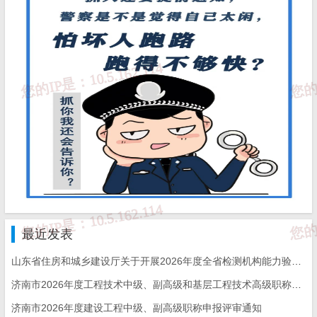
施工总承包单
工程技术
施工单位技术负
位
人员
盖单位
专项施工方案
总包单位技术负
工程技术
专业分包单位
位技术负责人共
人员
加盖单位
施工总进度计
总承包企业总
/
/
划
工程师
最近发表
项目经理组
单位工程进度
织，项目技术
/
/
计划
山东省住房和城乡建设厅关于开展2026年度全省检测机构能力验证工作的通知
负责人领导
济南市2026年度工程技术中级、副高级和基层工程技术高级职称申报评审的通知
济南市2026年度建设工程中级、副高级职称申报评审通知
分阶段工程
专业工程师或