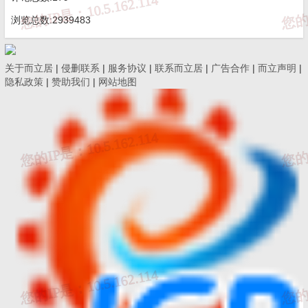
浏览总数:2939483
防火安全技术
项目责任工程
措施（二级动
/
/
师
关于而立居
火）
|
侵删联系
|
服务协议
|
联系而立居
|
广告合作
|
而立声明
|
隐私政策
|
赞助我们
|
网站地图
动火申请表
/
所在班组
/
（三级动火）
四
、
常用建筑结构体系和应用
结构类
高
结构优点
别
度
≤