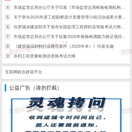
准与未入库标准出具检测数据、结果的，不得在报告中标注CMA标
4
市场监管总局办公厅关于印发《市场监管总局检验检测机构资质认定评审人员管理办法实施细则》的通知
志。但使用不含检验检测方法的各类产品标准、限值标准的除外，
5
关于举办2025年度工程勘察设计质量管理小组活动成果大赛的通知
6
住房城乡建设部关于发布全国监理工程师职业资格考试大纲（2026年版）的公告
可作为判定依据用于检验检测报告。
7
市场监管总局办公厅关于征集2026年检验检测能力验证项目的函
5.
未纳入“一单一库”管理的检验检测活动，检验检测机构是
8
《建筑保温材料行业规范条件（2025年本）》印发实施
否无需取得资质认定（
CMA
）即可开展检验检测活动？
9
水利工程质量检测员资格考试大纲
答：未纳入“一单一库”管理的检验检测活动，无需取得CMA
互联网联合辟谣平台
资质，检验检测机构可以按照能力具备、风险可控、用户自愿的原
公益广告（请勿拦截）
则，向委托方提供检验检测服务，出具的检验检测报告不得标注CM
A标志。检验检测机构及其人员应当对其出具的检验检测报告负责，
依法承担相应的法律责任。
但是，法律、法规对检验检测机构资质另有规定的，应该依