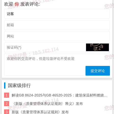
欢迎
你
发表评论:
6年6月1日后机构出具相应的检验检测报告不应也无需使用CMA标
志，相关招标、采购或委托方也不应要求检验检测机构在相应的检
验检测报告上使用CMA标志。
考虑到检验检测业务的延续性，为保障相对人的正当权益，2
026年6月1日前检验检测机构已经与客户签署了检验检测委托合同
的，可以在原资质认定证书的能力范围内出具加盖CMA标志的检验
检测报告。
4.
检验检测机构同时依据库内标准与未入库标准开展检验检
国家级排行
测活动，应当如何规范出具检验检测报告？
1
解读GB 8624-2025与GB 46520-2025：建筑保温材料燃烧性能“怎么选等级、怎么做检验”
2
《新版〈质量管理体系认证规则〉释义》发布
答：检验检测机构在同一份检验检测报告中同时依据库内标
3
新版《质量管理体系认证规则》发布