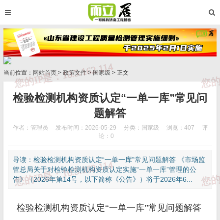
当前位置：
网站首页
>
政策文件
>
国家级
> 正文
检验检测机构资质认定“一单一库”常见问
题解答
作者：管理员
发布时间：2026-05-29
分类：
国家级
浏览：407
评
论：0
导读：检验检测机构资质认定“一单一库”常见问题解答 《市场监
管总局关于对检验检测机构资质认定实施“一单一库”管理的公
告》（2026年第14号，以下简称《公告》）将于2026年6...
检验检测机构资质认定“一单一库”常见问题解答