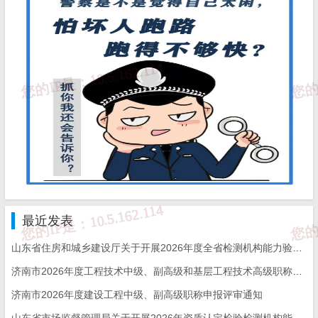
法取得相应资质，如：特种设备检验检测机构、建设工程质量检测
机构、农作物种子和食用菌菌种检验机构、药品检验机构、兽药检
验机构、商用密码产品检测机构、兴奋剂检测机构、雷电防护装置
检测机构、安全评价检验检测机构。
6.
建设工程质量检测机构是否需要取得资质认定（
CMA
）？
答：依据《中华人民共和国建筑法》《建设工程质量检测管
理办法》等法律法规和部门规章，建设工程质量检测应当取得相关
最近发表
部门许可，不纳入“一单一库”范围，无需取得资质认定（CMA）。
山东省住房和城乡建设厅关于开展2026年度全省检测机构能力验证工作的通知
需要明确的是，依据《产品质量法》等规定，从事建筑材
济南市2026年度工程技术中级、副高级和基层工程技术高级职称申报评审的通知
济南市2026年度建设工程中级、副高级职称申报评审通知
料、建筑构配件和设备等产品检验检测活动，应当依法取得检验检
山东省市场监督管理局关于开展2026年资质认定检验检测机构能力验证工作的通知