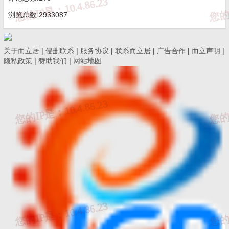
浏览总数:2933087
关于而立居
|
侵删联系
|
服务协议
|
联系而立居
|
广告合作
|
而立声明
|
隐私政策
|
赞助我们
|
网站地图