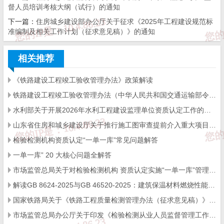
（一）发生工程质量安全责任事故，存在拖欠农民工工
督人员培训考核大纲（试行）的通知
资、转包、违法分包、允许其他单位或者个人以本单位名义
下一篇：
住房城乡建设部办公厅关于征求《2025年工程建设规范标
准编制及相关工作计划（征求意见稿）》的通知
承揽工程、在资质申请中弄虚作假等违法违规行为的企业；
（二）以告知承诺方式申请取得资质的企业；
相关推荐
（三）聘用的职业资格人员被撤销或者吊销注册的企
《铁路建设工程竣工验收管理办法》政策解读
业；
铁路建设工程竣工验收管理办法（中华人民共和国交通运输部令2026年第12号）
水利部关于开展2026年水利工程建设监理单位资质认定工作的公告
（四）聘用一年内变更注册单位2次及以上的职业资格
山东省住房和城乡建设厅关于推行施工图审查提前介入重大项目靠前精准服务的通知
人员的企业；
检验检测机构资质认定“一单一库”常见问题解答
（五）其他应当重点核查的企业。
一单一库” 20 大核心问题全解答
市场监管总局关于对检验检测机构 资质认定实施“一单一库”管理的公告
有关专业资质由住房城乡建设主管部门会同交通运输、
解读GB 8624-2025与GB 46520-2025：建筑保温材料燃烧性能“怎么选等级、怎么做检验”
水利、工业和信息化等部门开展动态核查。
国家铁路局关于《铁路工程质量检测管理办法（征求意见稿）》公开征求意见的通知
二、核查结果处理
市场监管总局办公厅关于印发《检验检测从业人员监督管理工作指引》的通知