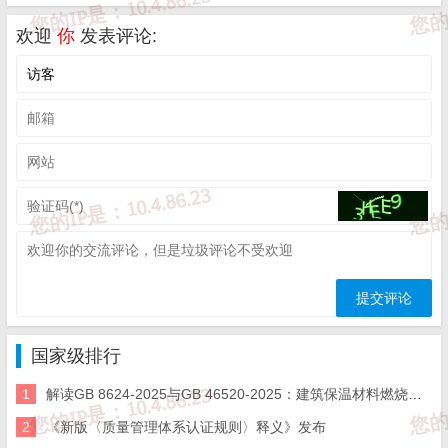
（一）标注“资质异常”。经住房城乡建设部动态核查不
欢迎
你
发表评论:
符合建设工程企业资质标准的企业，在全国建筑市场监管公
共服务平台（以下简称全国平台）上标注“资质异常”。经省
级住房城乡建设主管部门动态核查不符合资质标准的企业，
在省级建筑市场监管一体化工作平台上标注“资质异常”，并
推送至全国平台。
（二）取消“资质异常”标注。作出标注的住房城乡建设
主管部门负责取消“资质异常”标注。被标注“资质异常”的企
业，应当在作出标注后3个月内进行整改。整改期满后，作
出标注的住房城乡建设主管部门在1个月内对其标注的企业
进行复核，经复核符合资质标准的，取消“资质异常”标注。
国家级排行
整改期满前企业完成整改的，可向作出标注的住房城乡建设
1
解读GB 8624-2025与GB 46520-2025：建筑保温材料燃烧性能“怎么选等级、怎么做检验”
主管部门申请复核。
2
《新版〈质量管理体系认证规则〉释义》发布
（三）集中公示“资质异常”企业。对全国平台上被标