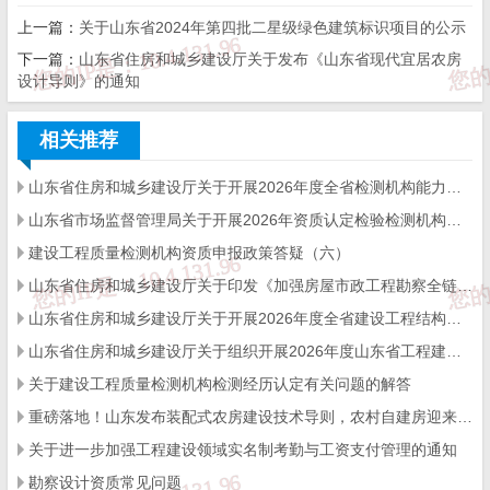
上一篇：
关于山东省2024年第四批二星级绿色建筑标识项目的公示
查要点(2024年版)第二册市政工程.pdf
下一篇：
山东省住房和城乡建设厅关于发布《山东省现代宜居农房
设计导则》的通知
相关推荐
山东省住房和城乡建设厅关于开展2026年度全省检测机构能力验证工作的通知
山东省住房和城乡建设厅
山东省市场监督管理局关于开展2026年资质认定检验检测机构能力验证工作的通知
2024年12月27日
建设工程质量检测机构资质申报政策答疑（六）
山东省住房和城乡建设厅关于印发《加强房屋市政工程勘察全链条管理实施方案》的通知
来源：
山东省住建厅
山东省住房和城乡建设厅关于开展2026年度全省建设工程结构质量评价工作的通知
山东省住房和城乡建设厅关于组织开展2026年度山东省工程建设泰山杯奖申报工作的通知
关于建设工程质量检测机构检测经历认定有关问题的解答
免 责 告 知
重磅落地！山东发布装配式农房建设技术导则，农村自建房迎来标准化新时代
一、本站发布的内容（包括原创及转载自互联网的文字，图
关于进一步加强工程建设领域实名制考勤与工资支付管理的通知
片等资料）版权归作者所有，本站仅供大家学习与参考，请
勿使用于商业用途。如需作商业用途，请与原作者联系。如
勘察设计资质常见问题