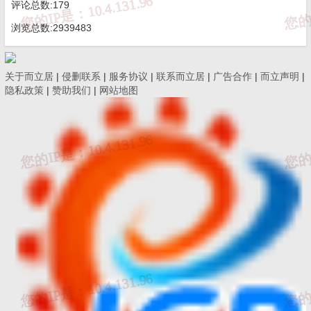
评论总数:179
浏览总数:2939483
关于而立居
|
侵删联系
|
服务协议
|
联系而立居
|
广告合作
|
而立声明
|
隐私政策
|
赞助我们
|
网站地图