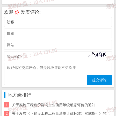
未经作者同意，用作商业用途或匿名转载，产生的一切后果
将由您自己承担!作者有权利追究侵权者法律责任；

二、著作权人发现本站有侵害其合法权益的内容或作品，请
欢迎
你
发表评论:
及时联系我们给出内容所在的网址，并提供相关证明资料，
在收到相关投诉后，我们会第一时间给予处理；

三、本站发布的软件仅提供给大家学习测试，请诸位用户使
用正版软件，不得商用；

四、本站的文字及图片资料允许您复制、转载和传播，转载
时请您务必先跟我们联系并注明来源；

五、免责声明方:而立居（2li.xyz）、济南工程（微信公众
号jngc2018）;

六、联系方式：☎
19228663320
或者发邮件至
c@2li.xyz
七、补充：
而立声明
、
服务协议
、
隐私政策
、
侵删联系
。
地方级排行
1
关于实施工程造价咨询企业信用等级动态评价的通知
2
关于发布《〈建设工程工程量清单计价标准〉实施指引》的通知