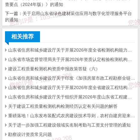
查要点（2024年版）》的通知
山东省住房和城乡建设厅
下一篇：
关于启用山东省绿色建材采信应用与数字化管理服务平台
的通知
2024年12月27日
相关推荐
来源：
山东省住建厅
山东省住房和城乡建设厅关于开展2026年度全省检测机构能力验证工作的通知
山东省市场监督管理局关于开展2026年资质认定检验检测机构能力验证工作的通知
免 责 告 知
建设工程质量检测机构资质申报政策答疑（六）
山东省住房和城乡建设厅关于印发《加强房屋市政工程勘察全链条管理实施方案》的通知
一、本站发布的内容（包括原创及转载自互联网的文字，图
片等资料）版权归作者所有，本站仅供大家学习与参考，请
山东省住房和城乡建设厅关于开展2026年度全省建设工程结构质量评价工作的通知
勿使用于商业用途。如需作商业用途，请与原作者联系。如
未经作者同意，用作商业用途或匿名转载，产生的一切后果
山东省住房和城乡建设厅关于组织开展2026年度山东省工程建设泰山杯奖申报工作的通知
将由您自己承担!作者有权利追究侵权者法律责任；

关于建设工程质量检测机构检测经历认定有关问题的解答
二、著作权人发现本站有侵害其合法权益的内容或作品，请
及时联系我们给出内容所在的网址，并提供相关证明资料，
重磅落地！山东发布装配式农房建设技术导则，农村自建房迎来标准化新时代
在收到相关投诉后，我们会第一时间给予处理；

三、本站发布的软件仅提供给大家学习测试，请诸位用户使
关于进一步加强工程建设领域实名制考勤与工资支付管理的通知
用正版软件，不得商用；

四、本站的文字及图片资料允许您复制、转载和传播，转载
勘察设计资质常见问题
时请您务必先跟我们联系并注明来源；
