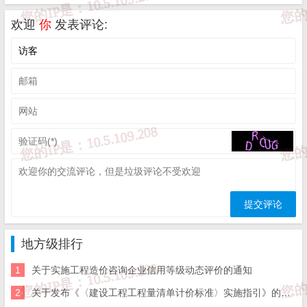
五、免责声明方:而立居（2li.xyz）、济南工程（微信公众
号jngc2018）;

欢迎
你
发表评论:
六、联系方式：☎
19228663320
或者发邮件至
c@2li.xyz
七、补充：
而立声明
、
服务协议
、
隐私政策
、
侵删联系
。
地方级排行
1
关于实施工程造价咨询企业信用等级动态评价的通知
2
关于发布《〈建设工程工程量清单计价标准〉实施指引》的通知