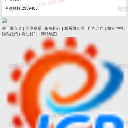
浏览总数:2939483
关于而立居
|
侵删联系
|
服务协议
|
联系而立居
|
广告合作
|
而立声明
|
隐私政策
|
赞助我们
|
网站地图