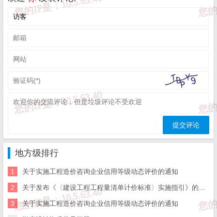
（一）依法成立并能够承担相应法律责任的法人或者经法人
授权的其他组织。
（二）具备满足工作需要的人员、设备、技术等保障能力。
（三）熟知相关领域行业发展现状，检验检测能力处于国内
或省内领先水平，已取得申报项目的资质认定（计量认证）、标准
物质制备或能力验证提供者认可等各类权威资质。
（四）能够制备或取得与所开展的能力验证项目相适应的样
品，制备的样品具有代表性且样品均匀性、稳定性能够满足能力验
地方级排行
证要求。
1
关于实施工程造价咨询企业信用等级动态评价的通知
（五）具有相关领域的技术专家和统计专家，熟悉能力验证
2
关于发布《〈建设工程工程量清单计价标准〉实施指引》的通知
3
关于实施工程造价咨询企业信用等级动态评价的通知
工作流程，能够按照国家标准或相应标准要求制定能力验证方案，