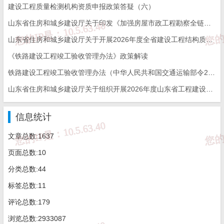
建设工程质量检测机构资质申报政策答疑（六）
1.能力验证项目申报基于山东省智慧鲁检监管服务平台进行
山东省住房和城乡建设厅关于印发《加强房屋市政工程勘察全链条管理实施方案》的通知
操作，在浏览器地址栏里输入山东省智慧鲁检监管服务平台地址：
h
山东省住房和城乡建设厅关于开展2026年度全省建设工程结构质量评价工作的通知
ttp://218.57.139.25/zhlj/
。
在平台首页，找到“
能力验证项目申报”
栏
《铁路建设工程竣工验收管理办法》政策解读
铁路建设工程竣工验收管理办法（中华人民共和国交通运输部令2026年第12号）
目，点击该栏目。
山东省住房和城乡建设厅关于组织开展2026年度山东省工程建设泰山杯奖申报工作的通知
信息统计
文章总数:1637
2.进入山东省统一身份认证平台，需要法人账号登录，点
页面总数:10
击“法人登录”。若无法人账号，点击“立即注册”。
分类总数:44
标签总数:11
评论总数:179
浏览总数:2933087
3.系统登录方式