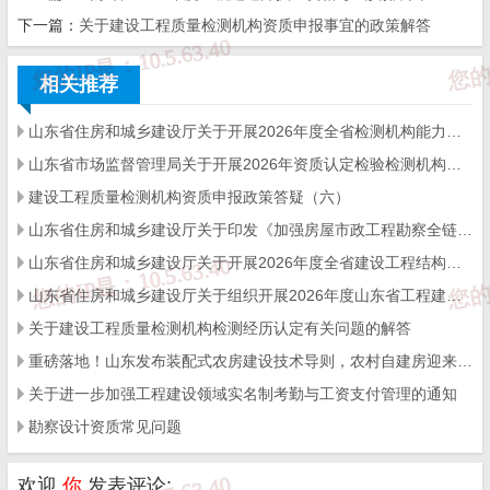
一、能力验证项目要求
下一篇：
关于建设工程质量检测机构资质申报事宜的政策解答
请各有关能力验证提供者、各有关检验检测机构，结合重点
相关推荐
产业发展和检验检测机构管理需要，提出拟申请的能力验证项目。
山东省住房和城乡建设厅关于开展2026年度全省检测机构能力验证工作的通知
能力验证项目应具备代表性、创新性，重点服务我省“6997”现代化
山东省市场监督管理局关于开展2026年资质认定检验检测机构能力验证工作的通知
工业体系（传统产业、优势产业、战略性新兴产业、未来产业）。
建设工程质量检测机构资质申报政策答疑（六）
能力验证项目应具有较成熟的检验检测方法标准和可靠的结果评定
山东省住房和城乡建设厅关于印发《加强房屋市政工程勘察全链条管理实施方案》的通知
山东省住房和城乡建设厅关于开展2026年度全省建设工程结构质量评价工作的通知
方法，能够有效反映相关领域检验检测机构的技术水平。能力验证
山东省住房和城乡建设厅关于组织开展2026年度山东省工程建设泰山杯奖申报工作的通知
预计参加的检验检测机构数量原则上不少于50家（新兴产业、未来
关于建设工程质量检测机构检测经历认定有关问题的解答
产业领域参加机构数量可适当减少），预算原则上不高于10万元。
重磅落地！山东发布装配式农房建设技术导则，农村自建房迎来标准化新时代
关于进一步加强工程建设领域实名制考勤与工资支付管理的通知
为避免项目重复和资源浪费，对于上一年度已经开展过的项目，不
勘察设计资质常见问题
得重复申报。
欢迎
你
发表评论:
二、申报能力验证机构要求