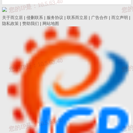
（1）使用用户密码的方式进行登录，输入登录名、密码和验
关于而立居
|
侵删联系
|
服务协议
|
联系而立居
|
广告合作
|
而立声明
|
证码，点击登陆按钮。
隐私政策
|
赞助我们
|
网站地图
（2）使用短信验证码的方式进行登录，输入统一社会信用代
码、手机号码、验证码，获取验证码，获取到验证码后，输入验证
码，点击登陆按钮。
（3）使用电子营业执照的方式进行登录，使用“电子营业执
照”APP或微信小程序进行扫码确认。