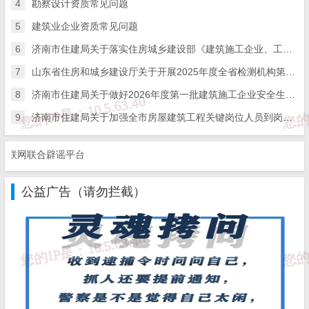
4
勘察设计资质常见问题
开展统计分析，编写能力验证工作报告，确保能力验证工作的有效
5
建筑业企业资质常见问题
性。
6
济南市住建局关于落实住房城乡建设部《建筑施工企业、工程项目安全生产管理机构设置及安全生产管理人员配备办法》的通知
三、申报流程
7
山东省住房和城乡建设厅关于开展2025年度全省检测机构第二次能力验证工作的通知
2025年检验检测机构能力验证项目申报和审核工作在山东省
8
济南市住建局关于做好2026年度第一批建筑施工企业安全生产管理人员考试报名工作的通知
9
济南市住建局关于加强全市房屋建筑工程关键岗位人员到岗履职数字化监管的通知
智慧鲁检监管服务平台（http://218.57.139.25/zhlj/）完成，申报截止
日期为2025年2月28日。具体申报流程见附件1，线上填报内容见附
网联合辟谣平台
件2。
公益广告（请勿拦截）
联 系 人：刘 昭 0531-51792379；
技术支持：李云松 15266479870；
邮 箱：
scjgrzc@shandong.cn
附件：1.检验检测机构能力验证项目申报具体流程