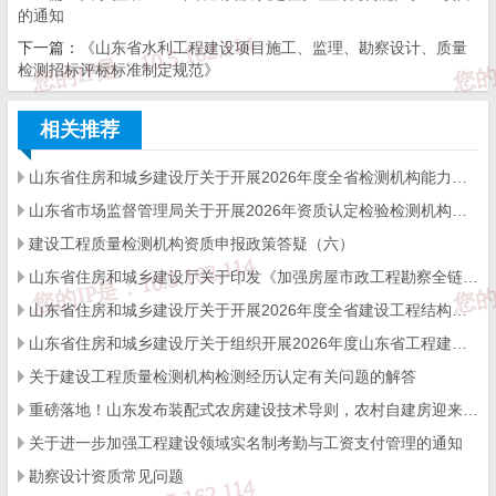
构资质审批工作的通知》。
的通知
2.上述文件在何处查询下载？
下一篇：
《山东省水利工程建设项目施工、监理、勘察设计、质量
检测招标评标标准制定规范》
答：（1）《建设工程质量检测管理办
法》，住房和城乡建设部网站（https://www.mo
相关推荐
hurd.gov.cn）公开专栏“规章库”；
山东省住房和城乡建设厅关于开展2026年度全省检测机构能力验证工作的通知
（2）《建设工程质量检测机构资质标
山东省市场监督管理局关于开展2026年资质认定检验检测机构能力验证工作的通知
准》，住房和城乡建设部网站（https://www.mo
建设工程质量检测机构资质申报政策答疑（六）
hurd.gov.cn）公开专栏“行政规范性文件库”；
山东省住房和城乡建设厅关于印发《加强房屋市政工程勘察全链条管理实施方案》的通知
（3）《关于实施〈建设工程质量检测管理
山东省住房和城乡建设厅关于开展2026年度全省建设工程结构质量评价工作的通知
山东省住房和城乡建设厅关于组织开展2026年度山东省工程建设泰山杯奖申报工作的通知
办法〉〈建设工程质量检测机构资质标准〉有
关于建设工程质量检测机构检测经历认定有关问题的解答
关问题的通知》，住房和城乡建设部网站（http
重磅落地！山东发布装配式农房建设技术导则，农村自建房迎来标准化新时代
s://www.mohurd.gov.cn）政策发布。
关于进一步加强工程建设领域实名制考勤与工资支付管理的通知
（4）《山东省建设工程质量检测管理实施
勘察设计资质常见问题