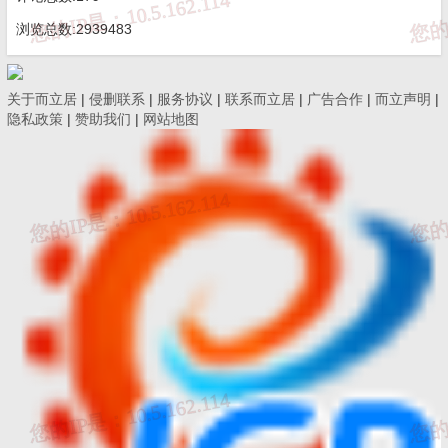
质证书重新核定时，可以一并申请增项、增加
浏览总数:2939483
参数或变更。但重新核定时未同时提出增项、
增参和变更的，应在2025年8月1日后再行申
关于而立居
|
侵删联系
|
服务协议
|
联系而立居
|
广告合作
|
而立声明
|
请。
隐私政策
|
赞助我们
|
网站地图
9.机构申报时职称证书与社会保险缴纳核验
异常，应如何处理？
答：职称证书与社会保险缴纳核验异常，
不影响机构提交办件申请。当核验结果出现异
常时，机构应检查存在异常的人员信息填写是
否有误，填写错误的应修正后再次核验；填写
无误但仍显示异常的，应上传相应人员可在线
验证职称证书或职称和社保缴纳凭证作为申报
材料。