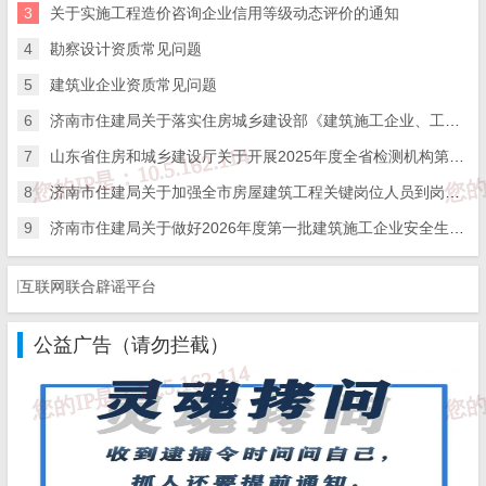
3
关于实施工程造价咨询企业信用等级动态评价的通知
机构应在有效期届满30个工作日前向省住房城
4
勘察设计资质常见问题
乡建设厅提出重新核定申请。
5
建筑业企业资质常见问题
4.省内持有旧版资质证书的检测机构如何办
6
济南市住建局关于落实住房城乡建设部《建筑施工企业、工程项目安全生产管理机构设置及安全生产管理人员配备办法》的通知
理旧版资质证书重新核定？
7
山东省住房和城乡建设厅关于开展2025年度全省检测机构第二次能力验证工作的通知
答：按照省住房城乡建设厅《关于开展建
8
济南市住建局关于加强全市房屋建筑工程关键岗位人员到岗履职数字化监管的通知
设工程质量检测机构资质审批工作的通知》要
9
济南市住建局关于做好2026年度第一批建筑施工企业安全生产管理人员考试报名工作的通知
求，持有旧版资质证书的检测机构，检测机构
互联网联合辟谣平台
可在旧版资质证书有效期届满30个工作日前通
过全国一体化在线政务服务平台·山东（http://w
公益广告（请勿拦截）
ww.shandong.gov.cn/col/col94091/index.html），
选择“建设工程质量检测机构资质审批”模块，
点击“新设立”事项，向省住房城乡建设厅申请
重新核定。检测机构资质证书有效期届满前未