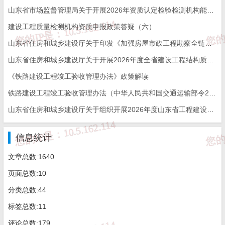
平台·山东（http://www.shandong.gov.cn/col/col9
山东省市场监督管理局关于开展2026年资质认定检验检测机构能力验证工作的通知
4091/index.html），搜索“建设工程质量检测机
建设工程质量检测机构资质申报政策答疑（六）
构资质审批”，点击对应办理项的“办事指南”，
山东省住房和城乡建设厅关于印发《加强房屋市政工程勘察全链条管理实施方案》的通知
山东省住房和城乡建设厅关于开展2026年度全省建设工程结构质量评价工作的通知
查看各办理项所需的材料目录。
《铁路建设工程竣工验收管理办法》政策解读
7.检测参数对应多个方法标准时，机构应怎
铁路建设工程竣工验收管理办法（中华人民共和国交通运输部令2026年第12号）
样选择？
山东省住房和城乡建设厅关于组织开展2026年度山东省工程建设泰山杯奖申报工作的通知
答：检测参数对应多种检测方法的，检测
机构在申请检测资质时，可申请审查一种或多
信息统计
种检测方法，并按照审查通过的检测方法开展
文章总数:1640
检测业务。
页面总数:10
8.机构申请旧版资质证书重新核定时，能否
分类总数:44
同时申请增项、增加参数或变更业务？
标签总数:11
答：在2025年7月31日前，机构办理旧版资
评论总数:179