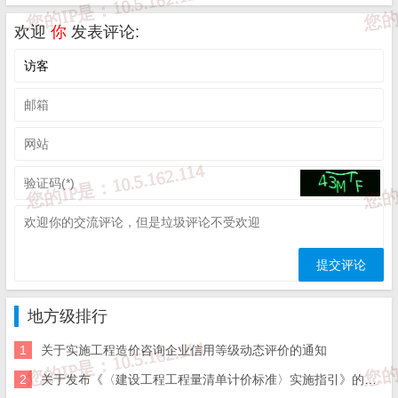
细则》、《山东省建设工程质量检测机构资质
欢迎
你
发表评论:
标准》、《山东省建设工程质量检测机构资质
现场专家评审工作指南》、《关于开展建设工
程质量检测机构资质审批工作的通知》，山东
省住房和城乡建设厅网站（http://zjt.shandong.g
ov.cn/）“通知公告”栏目。
3.山东省的建设工程质量检测新旧资质过渡
期至什么时间？
答：按照省住房城乡建设厅《关于进一步
明确建设工程质量检测机构资质审批有关事宜
的通知》要求，为保障建设工程质量检测新旧
地方级排行
资质平稳过渡，我厅核发的建设工程质量检测
1
关于实施工程造价咨询企业信用等级动态评价的通知
机构资质证书有效期于2023年3月1日（含）以
2
关于发布《〈建设工程工程量清单计价标准〉实施指引》的通知
后届满的，有效期统一确定为2025年7月31日，