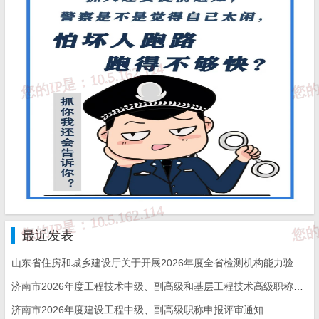
提出申请或未通过审批的，原资质证书自动作
废。
5.申请建设工程质量检测机构资质需要什么
条件？
答：申请检测机构资质的单位应当是具有
独立法人资格的企业、事业单位，或者依法设
立的合伙企业，并具备相应的人员、仪器设
备、检测场所、质量保证体系等条件。具体申
报条件可查阅《山东省建设工程质量检测机构
最近发表
资质标准》。
6.申请建设工程质量检测机构资质需要哪些
山东省住房和城乡建设厅关于开展2026年度全省检测机构能力验证工作的通知
材料？
济南市2026年度工程技术中级、副高级和基层工程技术高级职称申报评审的通知
答：机构可登入全国一体化在线政务服务
济南市2026年度建设工程中级、副高级职称申报评审通知