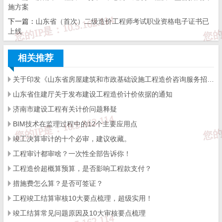
施方案
书面证明材料请邮寄至
济南市城乡建设发展服务中心
下一篇：
山东省（首次）二级造价工程师考试职业资格电子证书已
上线
标准造价站，地址：
济南市历下区经十路
14306号建设大厦
20楼200
3
室，邮编：
250000。
相关推荐
联系人：欧永梅，联系电话：0531-61378833
关于印发《山东省房屋建筑和市政基础设施工程造价咨询服务招标文件示范文-济南版》（2025年版）的通知
山东省住建厅关于发布建设工程造价计价依据的通知
济南市建设工程有关计价问题释疑
附件：
2022年度山东省工程造价咨询企业信用等级评
BIM技术在监理过程中的12个主要应用点
价优良行为信息公示
竣工决算审计的十个必审，建议收藏。
工程审计都审啥？一次性全部告诉你！
工程造价超概算预算，是否影响工程款支付？
济南市住房和城乡
措施费怎么算？是否可签证？
建设局
工程竣工结算审核10大要点梳理，超级实用！
2023年5月12
竣工结算常见问题原因及10大审核要点梳理