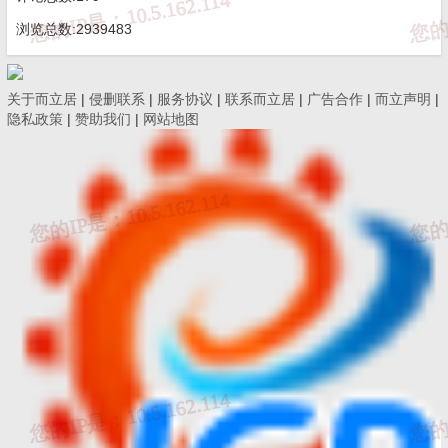
浏览总数:2939483
关于而立居
|
侵删联系
|
服务协议
|
联系而立居
|
广告合作
|
而立声明
|
隐私政策
|
赞助我们
|
网站地图