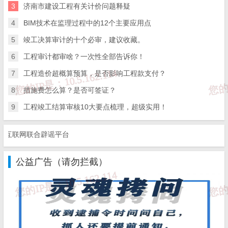
3
济南市建设工程有关计价问题释疑
七、补充：
而立声明
、
服务协议
、
隐私政策
、
侵删联系
。
4
BIM技术在监理过程中的12个主要应用点
5
竣工决算审计的十个必审，建议收藏。
6
工程审计都审啥？一次性全部告诉你！
7
工程造价超概算预算，是否影响工程款支付？
8
措施费怎么算？是否可签证？
9
工程竣工结算审核10大要点梳理，超级实用！
联网联合辟谣平台
公益广告（请勿拦截）