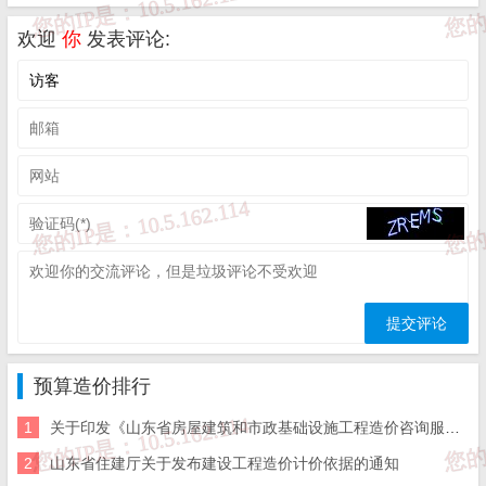
日
欢迎
你
发表评论:
来源：
济南住建局
免 责 告 知
一、本站发布的内容（包括原创及转载自互联网的文字，图
片等资料）版权归作者所有，本站仅供大家学习与参考，请
勿使用于商业用途。如需作商业用途，请与原作者联系。如
未经作者同意，用作商业用途或匿名转载，产生的一切后果
将由您自己承担!作者有权利追究侵权者法律责任；

二、著作权人发现本站有侵害其合法权益的内容或作品，请
及时联系我们给出内容所在的网址，并提供相关证明资料，
在收到相关投诉后，我们会第一时间给予处理；

三、本站发布的软件仅提供给大家学习测试，请诸位用户使
预算造价排行
用正版软件，不得商用；

四、本站的文字及图片资料允许您复制、转载和传播，转载
1
关于印发《山东省房屋建筑和市政基础设施工程造价咨询服务招标文件示范文-济南版》（2025年版）的通知
时请您务必先跟我们联系并注明来源；

五、免责声明方:而立居（2li.xyz）、济南工程（微信公众
2
山东省住建厅关于发布建设工程造价计价依据的通知
号jngc2018）;

六、联系方式：☎
19228663320
或者发邮件至
c@2li.xyz