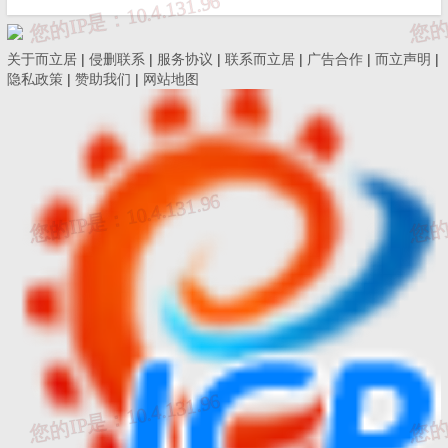
关于而立居
|
侵删联系
|
服务协议
|
联系而立居
|
广告合作
|
而立声明
|
隐私政策
|
赞助我们
|
网站地图