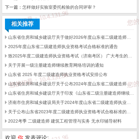
下一篇：
怎样做好实验室委托检验的合同评审？
筑龙学社 讲师：李娜
相关推荐
案例专项训练（一）合同、施组
山东省住房和城乡建设厅关于做好2026年度山东省二级建造师执业资格考试有关工作的通知
案例专项训练（二）现场、进度（上）
2025年度山东省二级建造师执业资格考试合格标准的通告
案例专项训练（三）进度（下）、质量
致2025年度二级建造师执业资格考试（济南考区） 广大考生的一封信
案例专项训练（四）安全、造价与成本
关于开展一级注册建造师继续教育网络培训的通知
案例专项训练
（
五
）
验收、实操热点
山东省 2025 年度二级建造师执业资格考试安排公布
山东省住房和城乡建设厅关于公布2024年度山东省二级建造师执业资格考试合格标准的通告
下载地址
山东省住房和城乡建设厅关于印发《山东省二级注册建造师继续教育实施办法（暂行）》的通知
济南市住房和城乡建设局关于2024年度山东省二级建造师执业资格考试济南考区考试报名的通知
123网盘下载：
（
一
）
（
二
）
（
三
）
（
四
）
（
五
）
关于公布山东省2023年度二级建造师执业资格考试合格标准的公告
2022考季 二级建造师 建筑工程管理与实务 无水印辅导材料
欢迎
你
发表评论: