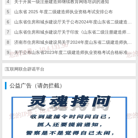
免 责 告 知
4
关于开展一级注册建造师继续教育网络培训的通知
5
山东省 2025 年度二级建造师执业资格考试安排公布
一、本站发布的内容（包括原创及转载自互联网的文字，图
6
山东省住房和城乡建设厅关于公布2024年度山东省二级建造师执业资格考试合格标准的通告
片等资料）版权归作者所有，本站仅供大家学习与参考，请
勿使用于商业用途。如需作商业用途，请与原作者联系。如
未经作者同意，用作商业用途或匿名转载，产生的一切后果
7
山东省住房和城乡建设厅关于印发《山东省二级注册建造师继续教育实施办法（暂行）》的通知
将由您自己承担!作者有权利追究侵权者法律责任；

二、著作权人发现本站有侵害其合法权益的内容或作品，请
8
济南市住房和城乡建设局关于2024年度山东省二级建造师执业资格考试济南考区考试报名的通知
及时联系我们给出内容所在的网址，并提供相关证明资料，
在收到相关投诉后，我们会第一时间给予处理；

9
关于公布山东省2023年度二级建造师执业资格考试合格标准的公告
三、本站发布的软件仅提供给大家学习测试，请诸位用户使
用正版软件，不得商用；

四、本站的文字及图片资料允许您复制、转载和传播，转载
互联网联合辟谣平台
时请您务必先跟我们联系并注明来源；

五、免责声明方:而立居（2li.xyz）、济南工程（微信公众
号jngc2018）;

公益广告（请勿拦截）
六、联系方式：☎
19228663320
或者发邮件至
c@2li.xyz
七、补充：
而立声明
、
服务协议
、
隐私政策
、
侵删联系
。