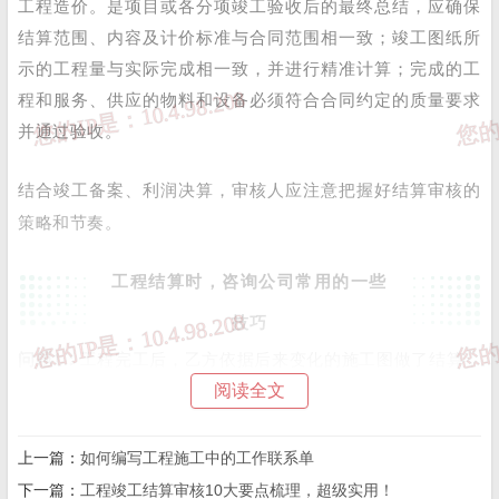
工程造价。是项目或各分项竣工验收后的最终总结，应确保
结算范围、内容及计价标准与合同范围相一致；竣工图纸所
示的工程量与实际完成相一致，并进行精准计算；完成的工
程和服务、供应的物料和设备必须符合合同约定的质量要求
并通过验收。
结合竣工备案、利润决算，审核人应注意把握好结算审核的
策略和节奏。
工程结算时，咨询公司常用的一些
技巧
问题1：
工程完工后，乙方依据后来变化的施工图做了结算，
结算仍然采用清单计价方式，结算价是1200万元，另外还有2
阅读全文
00万元的洽商变更（此工程未办理竣工图和竣工验收报告，
不少材料和作法变更也无签字）。
上一篇：
如何编写工程施工中的工作联系单
咨询公司在对此工程审计时依据乙方结算报价与合同价格不
下一篇：
工程竣工结算审核10大要点梳理，超级实用！