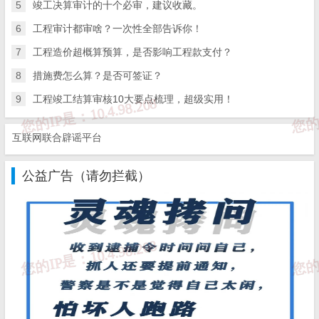
问题3：
清单计价模式招标项目，在办理竣工结算时，有几个
5
竣工决算审计的十个必审，建议收藏。
方面的问题该如何处理（合同注明按实际完成的工程量结
6
工程审计都审啥？一次性全部告诉你！
算，即不考虑是否超过清单误差）：第一工程量出现了增
7
工程造价超概算预算，是否影响工程款支付？
减，可按投标单价计算分部分项工程费；那么原投标价中的
8
措施费怎么算？是否可签证？
措施费是否也要相应调整？第二直接费或者包括措施费调整
9
工程竣工结算审核10大要点梳理，超级实用！
后，原投标中的规费是否也要相应调整？第三税金是否也随
之调整？
互联网联合辟谣平台
答：工程量出现增减后，分部分项按实进行调整，措
公益广告（请勿拦截）
施项要分析是否是由工程量的变化而引起的变更，如
果是按合同约定属于索赔的范围。不论什么原因发生
变化，规费和税金按结算额进行调整。
问题4：
招标工程结算中新增项目综合单价的组价，材料价格
是按施工单位投标时所报材料价格还是按工程施工过程实际