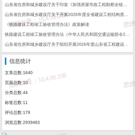
一般情况是双方协商结算办理，补充明细合同条款后
山东省住房和城乡建设厅关于印发《加强房屋市政工程勘察全链条管理实施方案》的通知
再进行结算。
山东省住房和城乡建设厅关于开展2026年度全省建设工程结构质量评价工作的通知
《铁路建设工程竣工验收管理办法》政策解读
铁路建设工程竣工验收管理办法（中华人民共和国交通运输部令2026年第12号）
问题6：
现在有一个工程，采用清单计价，合同是可调单价合
山东省住房和城乡建设厅关于组织开展2026年度山东省工程建设泰山杯奖申报工作的通知
同，决算造价不含甲供材料为1000万，另外有500万甲供材
料，甲方认可给我们10%采保费，现在要退甲供材料，问题
信息统计
是这500万是否记取措施费及规费？另外，那10%采保费50万
文章总数:1640
是否也记取措施费及规费？
页面总数:10
分类总数:44
答：甲供材料与措施费是两个独立的费用，之间可以
标签总数:11
没有任何关系。合同签订后如果没有明确的规定措施
项是不能变化的，是完成合格工程必须发生的费用。
评论总数:179
至于甲供材料在退回时，施工单位只留保管费。当然
浏览总数:2939483
结算额发生变化，规费和税金应该相应地调整。