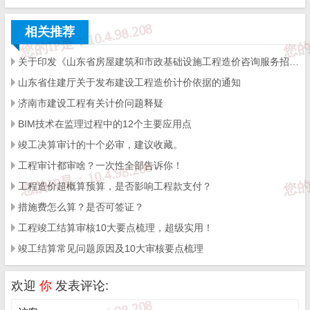
符，且结算的综合单价和作法与投标也不尽一致，另外施工
相关推荐
图与投标时图纸变化很大，已经不符合招标文件规定的条件
了。因此决定以定额计价结算的方式进行审计，将结算施工
关于印发《山东省房屋建筑和市政基础设施工程造价咨询服务招标文件示范文-济南版》（2025年版）的通知
图全部重算，措施费用也重新计算。得出的审定价格大大低
山东省住建厅关于发布建设工程造价计价依据的通知
于乙方的结算价。
济南市建设工程有关计价问题释疑
而乙方以有清单中标价为由，坚持以清单方式结算，不同意
BIM技术在监理过程中的12个主要应用点
调整综合单价费用和措施费。双方争执不下，谈判陷入僵
竣工决算审计的十个必审，建议收藏。
局。这种分歧应如何判定？
工程审计都审啥？一次性全部告诉你！
工程造价超概算预算，是否影响工程款支付？
答：此问题的焦点在是否按定额计价结算方式。因此
措施费怎么算？是否可签证？
在双方确认按定额价结算时有无签认，如果有无论价
工程竣工结算审核10大要点梳理，超级实用！
格多少都是正确的。如果没有，双方得重新确定结算
竣工结算常见问题原因及10大审核要点梳理
方式后再办理结算。
欢迎
你
发表评论: