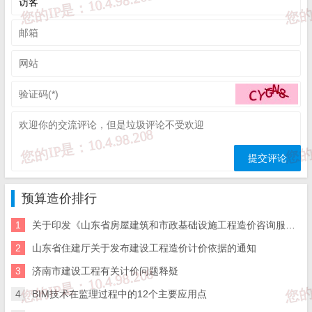
问题2：
清单结算时，材料差价、暂估价调整后、清单子目内
容有调整时应如何结算，按合同约定？材料差价、暂估价调
整后的价格可以按合同约定执行，但如果是清单项目所包括
的内容发生变更，增加或减少应如何处理呢？另外，如果甲
方规定变更单项子目价格在某限额之内不予调整，应如何规
避风险？同时前述的清单内容变更后的价格是否使用该条款
呢？
答：在结算时，材料价差、暂估价调整应该按合同约
定。清单项的变更有两部分，第一是工程量的变化，
预算造价排行
第二是工作内容发生变化。第一种完全按单项子目价
1
关于印发《山东省房屋建筑和市政基础设施工程造价咨询服务招标文件示范文-济南版》（2025年版）的通知
格的限额要求调整。第二种要根据合同对设计变更或
签证的具体要求。
2
山东省住建厅关于发布建设工程造价计价依据的通知
3
济南市建设工程有关计价问题释疑
4
BIM技术在监理过程中的12个主要应用点