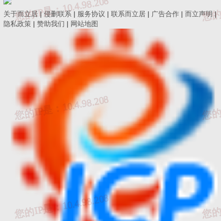
关于而立居
|
侵删联系
|
服务协议
|
联系而立居
|
广告合作
|
而立声明
|
隐私政策
|
赞助我们
|
网站地图
问题7：
一建设工程施工合同，根据初步预算的工程总价，劳
动保险费应为18万余元，但双方在合同中约定以15万元包
干。后因建设方的资金原因使工程停工且长达18个月不能复
工。双方在解除合同并对实际完成工程进行结算时，按正常
取费标准，只应取8万元的劳动保险费。施工方认为，合同签
订为“包干使用”，即工程不论增加或减少，都应以15万元包
干，不再调整。而建设方则认为，原合同劳保费在18万元的
预算基础上下降到15万元，现实际完工的劳动保险费亦应按
同等比例下调，应在劳动保险费8万元的基础上按比例下调？
这类情况应如何处理？
在前述情形下，工程实际结算总价款远远小于合同发包时工
程总价，临时设施费按实际完成工程量也被下调。但施工方
称，临时设施费在施工前期已按工程规模一次性投入，且因
建设方原因使临时设施超过了合同约定的建设工期，临时设