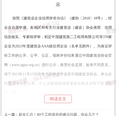
示
按照《建筑业企业信用评价办法》（建协〔2018〕18号），经
企业自愿申请、各地区和有关行业建筑业（建设）协会推荐、信用
信息核实、专家组评审，初定中国建筑第二工程局有限公司等370家
企业为2023年度建筑业AAA级信用企业（名单见附件）。为保证评
价工作的公开、公平、公正，现将评价结果通过中国建筑业协会官
网（www.zgjzy.org.cn）进行公示，接受社会监督。如有不同意见，
请于2023年11月13日前将书面情况寄送至中国建筑业协会。单位反
映情况须加盖公章，个人反映情况须签署真实姓名并留下联系电
话、地址。
阅读全文
上一篇：
超全汇总！40个工程造价的难点问题，你会几个？
联系单位：中国建筑业协会会员服务与综合管理部