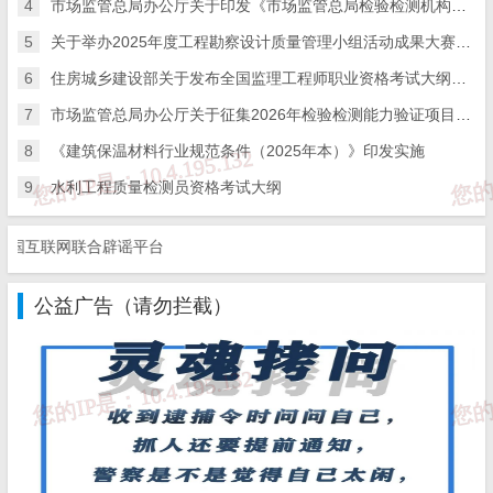
4
市场监管总局办公厅关于印发《市场监管总局检验检测机构资质认定评审人员管理办法实施细则》的通知
11
中冶天工集团有限公司
5
关于举办2025年度工程勘察设计质量管理小组活动成果大赛的通知
6
住房城乡建设部关于发布全国监理工程师职业资格考试大纲（2026年版）的公告
12
中冶建工集团（天津）建设工程有限公司
7
市场监管总局办公厅关于征集2026年检验检测能力验证项目的函
13
中建二局第四建筑工程有限公司
8
《建筑保温材料行业规范条件（2025年本）》印发实施
9
水利工程质量检测员资格考试大纲
14
中铁十八局集团建筑安装工程有限公司
互联网联合辟谣平台
15
中铁十八局集团有限公司
16
天津市水利工程集团有限公司
公益广告（请勿拦截）
17
天津市青龙建筑安装工程有限公司
18
天津武清建总建设工程集团有限公司
19
天津城建集团有限公司