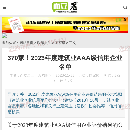
当前位置：
网站首页
>
政策文件
>
国家级
> 正文
370家！2023年度建筑业AAA级信用企业
名单
作者：而立居士
发布时间：2023-11-11
分类：
国家级
浏览：172
7
评论：0
导读：关于2023年度建筑业AAA级信用企业评价结果的公示按照
《建筑业企业信用评价办法》（建协〔2018〕18号），经企业
自愿申请、各地区和有关行业建筑业（建设）协会推荐、信用信
息核实、...
关于2023年度建筑业AAA级信用企业评价结果的公