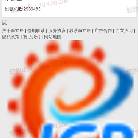
35
山东达云建设工程有限公司
公路路基工程专业
浏览总数:2939483
36
山东佰世利建筑装饰工程有限公司
防水防腐保温工程
关于而立居
|
侵删联系
|
服务协议
|
联系而立居
|
广告合作
|
而立声明
|
防水防腐保温工程
隐私政策
|
赞助我们
|
网站地图
37
济南高鼎工贸有限公司
建筑装修装饰工程
建筑机电安装工程
38
山东科麟环保科技股份有限公司
环保工程专业承包
39
飞豪（山东）建设集团有限公司
电子与智能化工程
40
济南鼎兴建筑机械租赁有限公司
起重设备安装工程
41
济南华讯通信工程有限公司
建筑机电安装工程
42
济南隆鑫门窗设备有限公司
建筑装修装饰工程
43
济南齐铁工程技术有限公司
电子与智能化工程