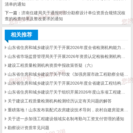
清单的通知
联系电话：61378818
下一篇：
济南住建局关于通报对部分勘察设计单位资质合规情况核
查的检查结果及整改要求的通知
附件：资质不达标企业资质名单
相关推荐
济南市住房和城乡建设局
山东省住房和城乡建设厅关于开展2026年度全省检测机构能力验证工作的通知
2023年
12月21日
山东省市场监督管理局关于开展2026年资质认定检验检测机构能力验证工作的通知
附件
建设工程质量检测机构资质申报政策答疑（六）
资质不达标企业资质名单
山东省住房和城乡建设厅关于印发《加强房屋市政工程勘察全链条管理实施方案》的通知
山东省住房和城乡建设厅关于开展2026年度全省建设工程结构质量评价工作的通知
序
企业名称
资质
号
山东省住房和城乡建设厅关于组织开展2026年度山东省工程建设泰山杯奖申报工作的通知
关于建设工程质量检测机构检测经历认定有关问题的解答
电力工程施工总承
1
国和电力（山东）有限公司
重磅落地！山东发布装配式农房建设技术导则，农村自建房迎来标准化新时代
城市及道路照明工
关于进一步加强工程建设领域实名制考勤与工资支付管理的通知
2
济南圣堡森建筑装饰工程有限责任公司
防水防腐保温工程
勘察设计资质常见问题