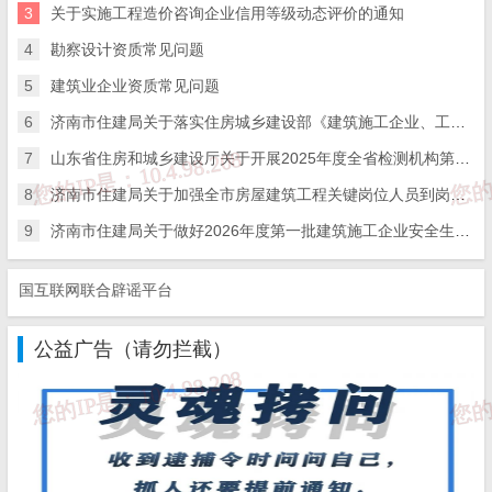
3
10
关于实施工程造价咨询企业信用等级动态评价的通知
山东海桥建筑工程有限公司
防水防腐保温工程
4
勘察设计资质常见问题
建筑工程施工总承
11
山东博平建筑安装工程有限公司
5
建筑业企业资质常见问题
钢结构工程专业承
6
济南市住建局关于落实住房城乡建设部《建筑施工企业、工程项目安全生产管理机构设置及安全生产管理人员配备办法》的通知
12
山东厚德工匠建筑工程有限公司
钢结构工程专业承
7
山东省住房和城乡建设厅关于开展2025年度全省检测机构第二次能力验证工作的通知
市政公用工程施工
8
济南市住建局关于加强全市房屋建筑工程关键岗位人员到岗履职数字化监管的通知
13
山东德胜建筑工程有限公司
地基基础工程专业
9
济南市住建局关于做好2026年度第一批建筑施工企业安全生产管理人员考试报名工作的通知
14
山东怀信环境科技有限公司
环保工程专业承包
国互联网联合辟谣平台
15
山东慧应建筑科技有限公司
建筑装修装饰工程
公益广告（请勿拦截）
市政公用工程施工
16
山东佳城建设工程有限公司
地基基础工程专业
环保工程专业承包
17
山东诺城建设工程有限公司
防水防腐保温工程