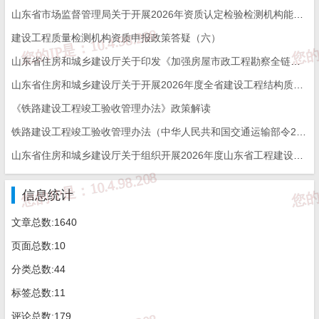
电子与智能化工程
山东省市场监督管理局关于开展2026年资质认定检验检测机构能力验证工作的通知
26
山东泽洋建筑安装有限公司
消防设施工程专业
特种工程结构补强
建设工程质量检测机构资质申报政策答疑（六）
山东省住房和城乡建设厅关于印发《加强房屋市政工程勘察全链条管理实施方案》的通知
27
山东天翼安全技术有限公司
消防设施工程专业
山东省住房和城乡建设厅关于开展2026年度全省建设工程结构质量评价工作的通知
28
山东新中鲁防水工程有限公司
防水防腐保温工程
《铁路建设工程竣工验收管理办法》政策解读
29
山东鑫达市政工程有限公司
市政公用工程施工
铁路建设工程竣工验收管理办法（中华人民共和国交通运输部令2026年第12号）
山东省住房和城乡建设厅关于组织开展2026年度山东省工程建设泰山杯奖申报工作的通知
30
山东誉恒建筑装饰工程有限公司
建筑装修装饰工程
31
中遥城市建设（山东）有限公司
城市及道路照明工
信息统计
文章总数:1640
32
山东之覃信息系统有限公司
建筑机电安装工程
页面总数:10
特种工程特殊设备
33
山东中玺大件运输有限公司
分类总数:44
分等级
标签总数:11
34
中建蓝图（山东）劳务工程有限公司
特种工程结构补强
评论总数:179