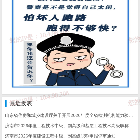
18
山东儒诚建筑装饰工程有限公司
建筑装修装饰工程
防水防腐保温工程
19
山东拓辉建筑工程有限公司
建筑装修装饰工程
20
山东祥政工程机械有限公司
起重设备安装工程
21
山东祥政机械设备安装有限公司
起重设备安装工程
22
山东泉程建筑工程有限公司
市政公用工程施工
23
山东仁硕建筑工程有限公司
钢结构工程专业承
消防设施工程专业
24
山东誉齐建筑安装有限公司
防水防腐保温工程
最近发表
建筑装修装饰工程
山东省住房和城乡建设厅关于开展2026年度全省检测机构能力验证工作的通知
防水防腐保温工程
25
山东森鸿装饰工程有限公司
济南市2026年度工程技术中级、副高级和基层工程技术高级职称申报评审的通知
建筑装修装饰工程
济南市2026年度建设工程中级、副高级职称申报评审通知