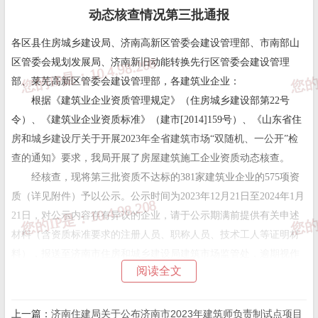
动态核查情况第三批通报
各区县住房城乡建设局、济南高新区管委会建设管理部、市南部山
区管委会规划发展局、济南新旧动能转换先行区管委会建设管理
部、莱芜高新区管委会建设管理部，各建筑业企业：
根据《建筑业企业资质管理规定》（住房城乡建设部第22号
令）、《建筑业企业资质标准》（建市[2014]159号）、《山东省住
房和城乡建设厅关于开展2023年全省建筑市场“双随机、一公开”检
查的通知》要求，我局开展了房屋建筑施工企业资质动态核查。
经核查，现将第三批资质不达标的381家建筑业企业的575
项资
质（详见附件）予以公示。公示时间为
2023年1
2月21
日至
202
4年1月
21日，对公示内容存有异议的企业，请于公示期满前提供有关申述
材料（含资质标准要求的注册人员、职称人员、技术工人等证明材
料），报送至济南市住房和城乡建设局建筑市场监管处，逾期视作
阅读全文
无异议。公示期满后，仍未提交资质标准要求资料的企业，我局将
函告资质许可机关撤回相关企业资质证书。
上一篇：
济南住建局关于公布济南市2023年建筑师负责制试点项目