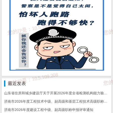
问题5
：
在进行注水试验时，常水头试验和
降水
头注水试验
应如何选择？是否可以用压水试验
代替？
答：
钻孔
常水头试验
适用于渗透性比较大的壤土、
粉土、砂土和砂卵砾石层，或不能进行压水试验的
透水性较强的岩体。降水头注水试验适用于地下水
位以下粉土、黏性土层或渗透系数较小的岩层。一
般防渗墙渗透系数检测主要采用降水头注水试验居
多。压水试验得到结果为透水率，与渗透系数不
同。
最近发表
山东省住房和城乡建设厅关于开展2026年度全省检测机构能力验证工作的通知
济南市2026年度工程技术中级、副高级和基层工程技术高级职称申报评审的通知
济南市2026年度建设工程中级、副高级职称申报评审通知