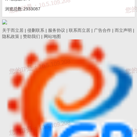
浏览总数:2933087
问题7
：
《
水利水电建设工程验收规程
》SL/T22
关于而立居
|
侵删联系
|
服务协议
|
联系而立居
|
广告合作
|
而立声明
|
3-2025是在2025年6月14日实施，项目在2025
隐私政策
|
赞助我们
|
网站地图
年6月底进行合同工程完工验收，此次验收是否
按照新的验收规程进行？
答：
《水利水电建设工程验收规程》SL/T223-2025
于2025年3月14日颁布，于2025
年6月14日开始实
施，在2025年6月14日之前未验收完的工程，均按
照《水利水电建设工程验收规程》SL/T223-2025的
标准进行验收。