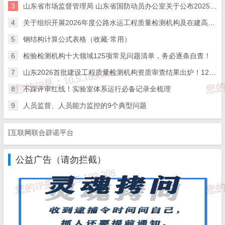
3
山东省市场监督管理局 山东省国防动员办公室关于公布2025年度综合类检验检测机构监督抽查结果的通知
4
关于组织开展2026年度公路水运工程质量检测机构及在建高速公路项目工地试验室比对试验的通知
5
钢结构计算公式表格（收藏·常用）
6
检验检测机构十大领域125项常见问题清单，务必逐条自查！
7
山东2026首批建设工程质量检测机构资质审查结果出炉！12家企业命运分化，行业洗牌信号明显
问题4
：
水泥土的渗透系数测定能不能依据
无机
8
不踩评审红线！实验室体系运行必备记录全梳理
结合料
试验规程中的渗水试验方法？
9
人员监督、人员能力监控的9个典型问题
答：
不能，一般应根据土工试验规范进行渗透系数
检测。
互联网联合辟谣平台
公益广告（请勿拦截）