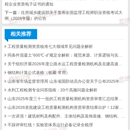
程企业资质电子证书的通知
下一篇：
住房城乡建设部关于发布全国监理工程师职业资格考试大
纲（2026年版）的公告
相关推荐
工程质量检测资质核准七大领域常见问题全解析
问题2：
水利规范352里要求所有骨料都用风干
同条件混凝土“600℃·d”规定全解析：规范来源、计算逻辑与实操要点
样，风干跟烘干有什么区别？
关于组织开展2026年度公路水运工程质量检测机构及在建高速公路项目工地试验室比对试验的通知
钢结构计算公式表格（收藏·常用）
答：
风干就是料子取来后，放在外面摊开，晾干表
山东省市场监督管理局 山东省国防动员办公室关于公布2025年度综合类检验检测机构监督抽查结果的通知
面的水分，不用烘箱烘，就可以做试验！！但是烘
水利工程检测专业问答指南：20个高频问题全解析
干就得用烘箱了，烘到质量恒重，意思就是烘到连
续两次称量的质量差很小，干燥器中冷却后，才能
山东2025年度三十一批的工程质量检测机构资质审查汇总结果出炉！400+机构通关，行业格局迎新变化
开始做试验。
山东2026首批建设工程质量检测机构资质审查结果出炉！12家企业命运分化，行业洗牌信号明显
一次讲清！建筑材料及构配件、主体结构及装饰装修、钢结构、地基基础专项最常问的若干个问题
不踩评审红线！实验室体系运行必备记录全梳理